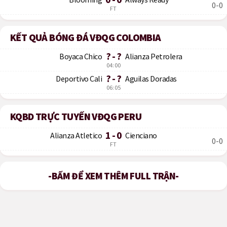
0-0
FT
KẾT QUẢ BÓNG ĐÁ VĐQG COLOMBIA
? - ?
Boyaca Chico
Alianza Petrolera
04:00
? - ?
Deportivo Cali
Aguilas Doradas
06:05
KQBD TRỰC TUYẾN VĐQG PERU
1 - 0
Alianza Atletico
Cienciano
0-0
FT
-BẤM ĐỂ XEM THÊM FULL TRẬN-