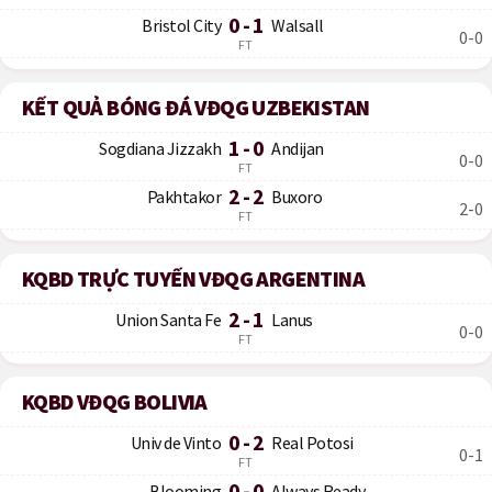
0 - 1
Bristol City
Walsall
0-0
FT
KẾT QUẢ BÓNG ĐÁ VĐQG UZBEKISTAN
1 - 0
Sogdiana Jizzakh
Andijan
0-0
FT
2 - 2
Pakhtakor
Buxoro
2-0
FT
KQBD TRỰC TUYẾN VĐQG ARGENTINA
2 - 1
Union Santa Fe
Lanus
0-0
FT
KQBD VĐQG BOLIVIA
0 - 2
Univ de Vinto
Real Potosi
0-1
FT
0 - 0
Blooming
Always Ready