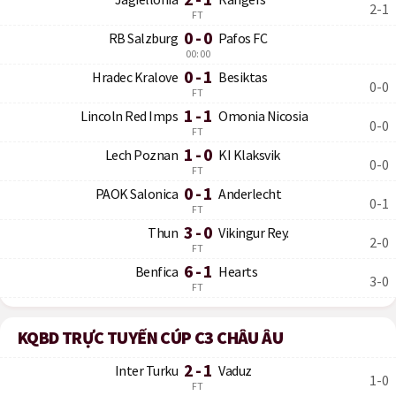
2-1
FT
0 - 0
RB Salzburg
Pafos FC
00:00
0 - 1
Hradec Kralove
Besiktas
0-0
FT
1 - 1
Lincoln Red Imps
Omonia Nicosia
0-0
FT
1 - 0
Lech Poznan
KI Klaksvik
0-0
FT
0 - 1
PAOK Salonica
Anderlecht
0-1
FT
3 - 0
Thun
Vikingur Rey.
2-0
FT
6 - 1
Benfica
Hearts
3-0
FT
KQBD TRỰC TUYẾN CÚP C3 CHÂU ÂU
2 - 1
Inter Turku
Vaduz
1-0
FT