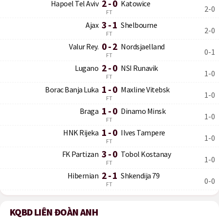
2 - 0
Hapoel Tel Aviv
Katowice
2-0
FT
3 - 1
Ajax
Shelbourne
2-0
FT
0 - 2
Valur Rey.
Nordsjaelland
0-1
FT
2 - 0
Lugano
NSI Runavik
1-0
FT
1 - 0
Borac Banja Luka
Maxline Vitebsk
1-0
FT
1 - 0
Braga
Dinamo Minsk
1-0
FT
1 - 0
HNK Rijeka
Ilves Tampere
1-0
FT
3 - 0
FK Partizan
Tobol Kostanay
1-0
FT
2 - 1
Hibernian
Shkendija 79
0-0
FT
KQBD LIÊN ĐOÀN ANH