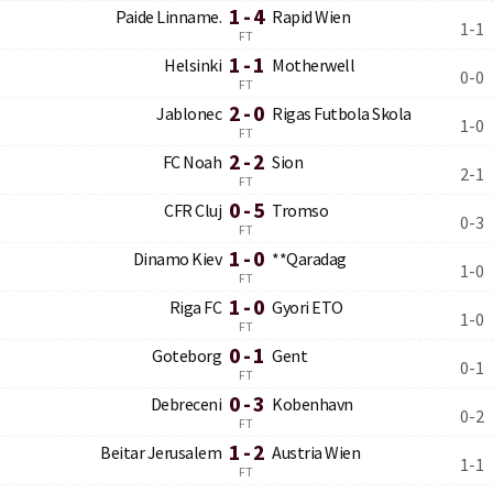
1 - 4
Paide Linname.
Rapid Wien
1-1
FT
1 - 1
Helsinki
Motherwell
0-0
FT
2 - 0
Jablonec
Rigas Futbola Skola
1-0
FT
2 - 2
FC Noah
Sion
2-1
FT
0 - 5
CFR Cluj
Tromso
0-3
FT
1 - 0
Dinamo Kiev
**Qaradag
1-0
FT
1 - 0
Riga FC
Gyori ETO
1-0
FT
0 - 1
Goteborg
Gent
0-1
FT
0 - 3
Debreceni
Kobenhavn
0-2
FT
1 - 2
Beitar Jerusalem
Austria Wien
1-1
FT