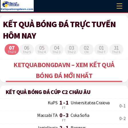
KẾT QUẢ BÓNG ĐÁ TRỰC TUYẾN
HÔM NAY
07
06
05
04
03
02
01
31
Thứ 6
Thứ 5
Thứ 4
Thứ 3
Thứ 2
CN
Thứ 7
Thứ 6
KETQUABONGDAVN – XEM KẾT QUẢ
BÓNG ĐÁ MỚI NHẤT
KẾT QUẢ BÓNG ĐÁ CÚP C2 CHÂU ÂU
1 - 1
KuPS
Universitatea Craiova
0-1
FT
0 - 3
Maccabi TA
Cska Sofia
0-2
FT
2 - 1
Jagiellonia
Rangers