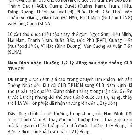
Thành Đạt (HAGL), Quang Duyệt (Quảng Nam), Trung Hiếu,
Đăng Dương, Thành An (Viettel), Phúc Thịnh (Cần Thơ), Văn
Thảo (An Giang), Giản Tân (Hà Nội), Nhật Minh (Nutifood JMG)
và Hoàng Cảnh (SLNA).
10 cầu thủ được triệu tập thay thế gồm Ngọc Sơn, Hiểu Minh,
Hải Nam, Thanh Nhàn, Xuân Bắc, Đức Phú (PVF), Quang Hiển
(Nutifood JMG), Vĩ Hào (Bình Dương), Văn Cường và Xuân Tiến
(SLNA).
Nam Định nhận thưởng 1,2 tỷ đồng sau trận thắng CLB
TP.HCM
Dù không được đánh giá cao trong chuyến làm khách đến sân
Thống Nhất đối đầu với CLB TP.HCM song CLB Nam Định đã
tạo ra bất ngờ cực lớn. Giành chiến thắng trong trận cầu 6 điểm
trước 1 trong những đối thủ trực tiếp ở cuộc đua trụ hạng, thầy
trò HLV Vũ Hồng Việt đã nhận thưởng lên đến 1,2 tỷ đồng.
Đây cũng chính là mức thưởng trong khung của Nam Định. Đội
bóng thành Nam đã thay đổi mức thưởng hơn 1 tháng qua khi
mỗi lần giành chiến thắng sân nhà được thưởng 1 tỷ đồng, có
được 3 điểm sân khách sẽ nhận 1,2 tỷ đồng.