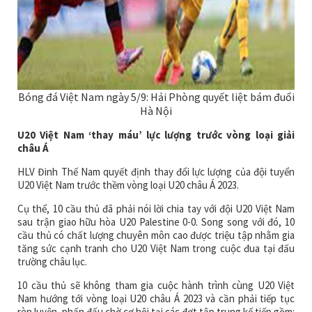
Bóng đá Việt Nam ngày 5/9: Hải Phòng quyết liệt bám đuổi
Hà Nội
U20 Việt Nam ‘thay máu’ lực lượng trước vòng loại giải
châu Á
HLV Đinh Thế Nam quyết định thay đổi lực lượng của đội tuyển
U20 Việt Nam trước thềm vòng loại U20 châu Á 2023.
Cụ thể, 10 cầu thủ đã phải nói lời chia tay với đội U20 Việt Nam
sau trận giao hữu hòa U20 Palestine 0-0. Song song với đó, 10
cầu thủ có chất lượng chuyên môn cao được triệu tập nhằm gia
tăng sức cạnh tranh cho U20 Việt Nam trong cuộc đua tại đấu
trường châu lục.
10 cầu thủ sẽ không tham gia cuộc hành trình cùng U20 Việt
Nam hướng tới vòng loại U20 châu Á 2023 và cần phải tiếp tục
rèn luyện, phấn đấu chờ cơ hội tại các đợt tập trung kế tiếp gồm: