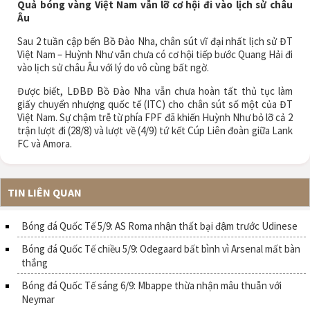
Quả bóng vàng Việt Nam vẫn lỡ cơ hội đi vào lịch sử châu
Âu
Sau 2 tuần cập bến Bồ Đào Nha, chân sút vĩ đại nhất lịch sử ĐT
Việt Nam – Huỳnh Như vẫn chưa có cơ hội tiếp bước Quang Hải đi
vào lịch sử châu Âu với lý do vô cùng bất ngờ.
Được biết, LĐBĐ Bồ Đào Nha vẫn chưa hoàn tất thủ tục làm
giấy chuyển nhượng quốc tế (ITC) cho chân sút số một của ĐT
Việt Nam. Sự chậm trễ từ phía FPF đã khiến Huỳnh Như bỏ lỡ cả 2
trận lượt đi (28/8) và lượt về (4/9) tứ kết Cúp Liên đoàn giữa Lank
FC và Amora.
TIN LIÊN QUAN
Bóng đá Quốc Tế 5/9: AS Roma nhận thất bại đậm trước Udinese
Bóng đá Quốc Tế chiều 5/9: Odegaard bất bình vì Arsenal mất bàn
thắng
Bóng đá Quốc Tế sáng 6/9: Mbappe thừa nhận mâu thuẫn với
Neymar