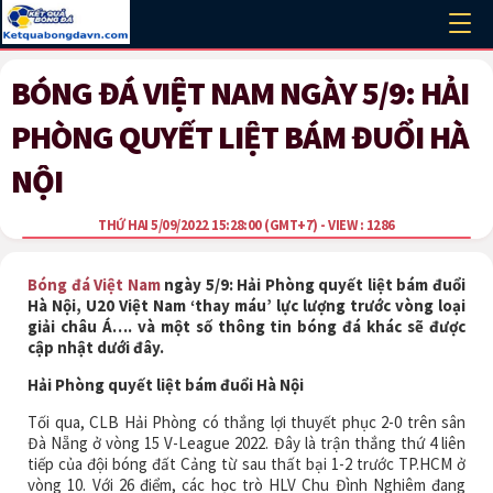
BÓNG ĐÁ VIỆT NAM NGÀY 5/9: HẢI
PHÒNG QUYẾT LIỆT BÁM ĐUỔI HÀ
NỘI
THỨ HAI 5/09/2022 15:28:00
(GMT+7)
- VIEW : 1286
Bóng đá Việt Nam
ngày 5/9: Hải Phòng quyết liệt bám đuổi
Hà Nội, U20 Việt Nam ‘thay máu’ lực lượng trước vòng loại
giải châu Á…. và một số thông tin bóng đá khác sẽ được
cập nhật dưới đây.
Hải Phòng quyết liệt bám đuổi Hà Nội
Tối qua, CLB Hải Phòng có thắng lợi thuyết phục 2-0 trên sân
Đà Nẵng ở vòng 15 V-League 2022. Đây là trận thắng thứ 4 liên
tiếp của đội bóng đất Cảng từ sau thất bại 1-2 trước TP.HCM ở
vòng 10. Với 26 điểm, các học trò HLV Chu Đình Nghiêm đang