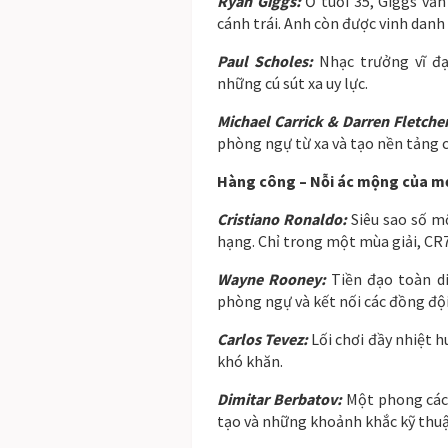
Ryan Giggs:
Ở tuổi 35, Giggs vẫn
cánh trái. Anh còn được vinh danh
Paul Scholes:
Nhạc trưởng vĩ đại
những cú sút xa uy lực.
Michael Carrick & Darren Fletche
phòng ngự từ xa và tạo nền tảng 
Hàng công – Nỗi ác mộng của m
Cristiano Ronaldo:
Siêu sao số mộ
hạng. Chỉ trong một mùa giải, CR
Wayne Rooney:
Tiền đạo toàn di
phòng ngự và kết nối các đồng đội
Carlos Tevez:
Lối chơi đầy nhiệt 
khó khăn.
Dimitar Berbatov:
Một phong cách
tạo và những khoảnh khắc kỹ thuậ