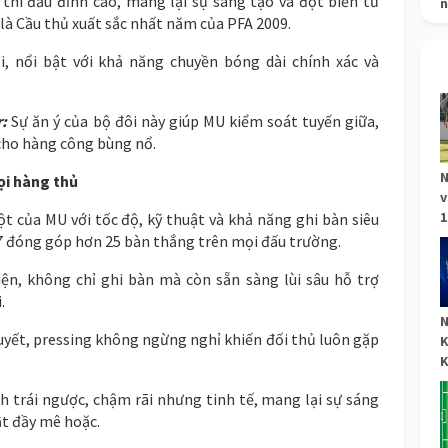
 thi đấu đỉnh cao, mang lại sự sáng tạo và đột biến từ
n
 là Cầu thủ xuất sắc nhất năm của PFA 2009.
, nổi bật với khả năng chuyền bóng dài chính xác và
r:
Sự ăn ý của bộ đôi này giúp MU kiểm soát tuyến giữa,
cho hàng công bùng nổ.
N
ọi hàng thủ
v
1
t của MU với tốc độ, kỹ thuật và khả năng ghi bàn siêu
7 đóng góp hơn 25 bàn thắng trên mọi đấu trường.
ện, không chỉ ghi bàn mà còn sẵn sàng lùi sâu hỗ trợ
.
N
huyết, pressing không ngừng nghỉ khiến đối thủ luôn gặp
K
K
 trái ngược, chậm rãi nhưng tinh tế, mang lại sự sáng
t đầy mê hoặc.