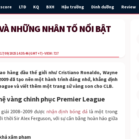
escore
LTĐ
KQ
BXH
Hậu trường
Dinh dưỡng
Review
 VÀ NHỮNG NHÂN TỐ NỔI BẬT
17/09/2025 14:35:46
(GMT+7)
- VIEW : 727
 sao hàng đầu thế giới như Cristiano Ronaldo, Wayne
009 đã tạo nên một hành trình đáng nhớ, khẳng định
League và viết thêm một trang sử vàng son cho CLB.
 hệ vàng chinh phục Premier League
 giải 2008–2009 được
nhận định bóng đá
là một trong
thời Sir Alex Ferguson, với sự cân bằng hoàn hảo giữa
 khả xâm phạm