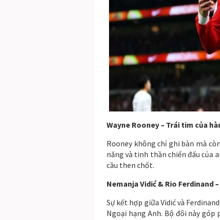
Wayne Rooney – Trái tim của h
Rooney không chỉ ghi bàn mà còn s
năng và tinh thần chiến đấu của an
cầu then chốt.
Nemanja Vidić & Rio Ferdinand –
Sự kết hợp giữa Vidić và Ferdinan
Ngoại hạng Anh. Bộ đôi này góp p