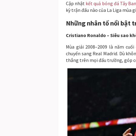
Cập nhật
kết quả bóng đá Tây Ba
kỳ trận đấu nào của La Liga mùa gi
Những nhân tố nổi bật t
Cristiano Ronaldo – Siêu sao kh
Mùa giải 2008–2009 là năm cuối 
chuyển sang Real Madrid. Dù khô
thắng trên mọi đấu trường, góp c