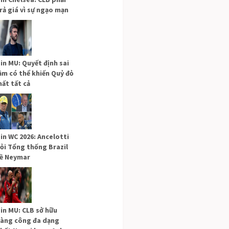
rả giá vì sự ngạo mạn
in MU: Quyết định sai
ầm có thể khiến Quỷ đỏ
ất tất cả
in WC 2026: Ancelotti
ỏi Tổng thống Brazil
ề Neymar
in MU: CLB sở hữu
àng công đa dạng