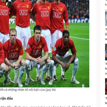
t
T
l
m
T
h
v
009 và những nhân tố nổi bật của Quỷ Đỏ
trận đấu
T
h