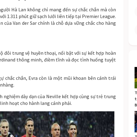
gười Hà Lan không chỉ mang đến sự chắc chắn mà còn
với 1.311 phút giữ sạch lưới liên tiếp tại Premier League.
n của Van der Sar chính là chỗ dựa vững chắc cho hàng
ộ đôi trung vệ huyền thoại, nổi bật với sự kết hợp hoàn
erdinand thông minh, điềm tĩnh và đọc tình huống tuyệt
ự chắc chắn, Evra còn là một mũi khoan bên cánh trái
 nhàng.
T
h nghiệm dày dạn của Neville kết hợp cùng sự trẻ trung
t
linh hoạt cho hành lang cánh phải.
B
T