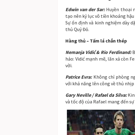
Edwin van der Sar:
Huyền thoại n
tạo nên kỷ lục vô tiền khoáng hậu 
Sự ổn định và kinh nghiệm dày dặ
thủ Quỷ Đỏ.
Hàng thủ – Tấm lá chắn thép
Nemanja Vidić & Rio Ferdinand:
B
hảo: Vidić mạnh mẽ, lăn xả còn F
vời.
Patrice Evra:
Không chỉ phòng ng
với khả năng lên công về thủ nhịp
Gary Neville / Rafael da Silva:
Kin
và tốc độ của Rafael mang đến sự 