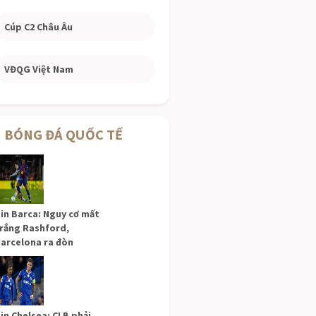
Cúp C2 Châu Âu
VĐQG Việt Nam
BÓNG ĐÁ QUỐC TẾ
in Barca: Nguy cơ mất
rắng Rashford,
arcelona ra đòn
in Chelsea: CLB phải