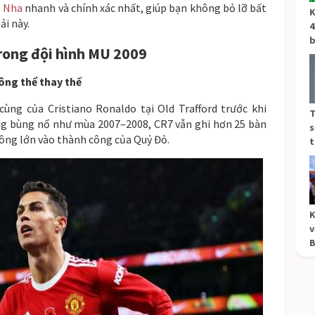
n Nha
nhanh và chính xác nhất, giúp bạn không bỏ lỡ bất
K
ải này.
4
b
rong đội hình MU 2009
ông thể thay thế
cùng của Cristiano Ronaldo tại Old Trafford trước khi
T
ng bùng nổ như mùa 2007–2008, CR7 vẫn ghi hơn 25 bàn
s
ông lớn vào thành công của Quỷ Đỏ.
t
K
v
B