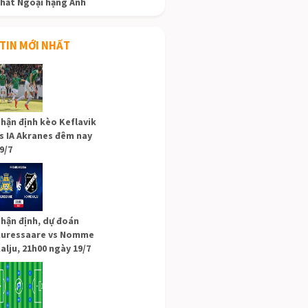
hất Ngoại hạng Anh
TIN MỚI NHẤT
hận định kèo Keflavik
s IA Akranes đêm nay
9/7
hận định, dự đoán
uressaare vs Nomme
alju, 21h00 ngày 19/7