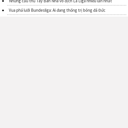
Những cầu thủ Tây Ban Nha vô địch La Liga nhiều lần nhất
Vua phá lưới Bundesliga: Ai đang thống trị bóng đá Đức