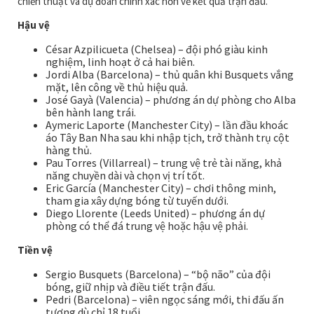
chiến thuật và dự đoán chính xác hơn về kết quả trận đấu.
Hậu vệ
César Azpilicueta (Chelsea) – đội phó giàu kinh
nghiệm, linh hoạt ở cả hai biên.
Jordi Alba (Barcelona) – thủ quân khi Busquets vắng
mặt, lên công về thủ hiệu quả.
José Gayà (Valencia) – phương án dự phòng cho Alba
bên hành lang trái.
Aymeric Laporte (Manchester City) – lần đầu khoác
áo Tây Ban Nha sau khi nhập tịch, trở thành trụ cột
hàng thủ.
Pau Torres (Villarreal) – trung vệ trẻ tài năng, khả
năng chuyền dài và chọn vị trí tốt.
Eric García (Manchester City) – chơi thông minh,
tham gia xây dựng bóng từ tuyến dưới.
Diego Llorente (Leeds United) – phương án dự
phòng có thể đá trung vệ hoặc hậu vệ phải.
Tiền vệ
Sergio Busquets (Barcelona) – “bộ não” của đội
bóng, giữ nhịp và điều tiết trận đấu.
Pedri (Barcelona) – viên ngọc sáng mới, thi đấu ấn
tượng dù chỉ 18 tuổi.