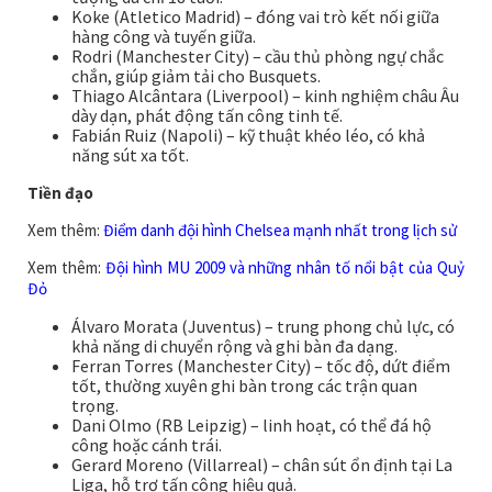
Koke (Atletico Madrid) – đóng vai trò kết nối giữa
hàng công và tuyến giữa.
Rodri (Manchester City) – cầu thủ phòng ngự chắc
chắn, giúp giảm tải cho Busquets.
Thiago Alcântara (Liverpool) – kinh nghiệm châu Âu
dày dạn, phát động tấn công tinh tế.
Fabián Ruiz (Napoli) – kỹ thuật khéo léo, có khả
năng sút xa tốt.
Tiền đạo
Xem thêm:
Điểm danh đội hình Chelsea mạnh nhất trong lịch sử
Xem thêm:
Đội hình MU 2009 và những nhân tố nổi bật của Quỷ
Đỏ
Álvaro Morata (Juventus) – trung phong chủ lực, có
khả năng di chuyển rộng và ghi bàn đa dạng.
Ferran Torres (Manchester City) – tốc độ, dứt điểm
tốt, thường xuyên ghi bàn trong các trận quan
trọng.
Dani Olmo (RB Leipzig) – linh hoạt, có thể đá hộ
công hoặc cánh trái.
Gerard Moreno (Villarreal) – chân sút ổn định tại La
Liga, hỗ trợ tấn công hiệu quả.