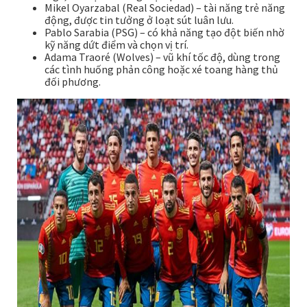
Mikel Oyarzabal (Real Sociedad) – tài năng trẻ năng
động, được tin tưởng ở loạt sút luân lưu.
Pablo Sarabia (PSG) – có khả năng tạo đột biến nhờ
kỹ năng dứt điểm và chọn vị trí.
Adama Traoré (Wolves) – vũ khí tốc độ, dùng trong
các tình huống phản công hoặc xé toang hàng thủ
đối phương.