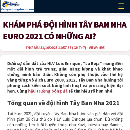
KHÁM PHÁ ĐỘI HÌNH TÂY BAN NHA
EURO 2021 CÓ NHỮNG AI?
THỨ SÁU 31/10/2025 11:57:37
(GMT+7)
- VIEW : 495
Dưới sự dẫn dắt của HLV Luis Enrique, “La Roja” mang đến
một đội hình trẻ trung, giàu năng lượng và khát khao
chứng minh bản thân. Không còn phụ thuộc vào thế hệ
vàng từng vô địch Euro 2008, 2012, Tây Ban Nha hướng tới
phong cách kiểm soát bóng linh hoạt và pressing hiện đại
hơn. Cùng
hậu trường bóng đá
sẽ tìm hiểu rõ hơn nhé.
Tổng quan về đội hình Tây Ban Nha 2021
Tại Euro 2021, đội tuyển Tây Ban Nha bước vào giải đấu với đội
hình gồm 26 cầu thủ do HLV Luis Enrique lựa chọn. Dù không
còn những tên tuổi huyền thoại như Xavi, Iniesta hay Ramos,