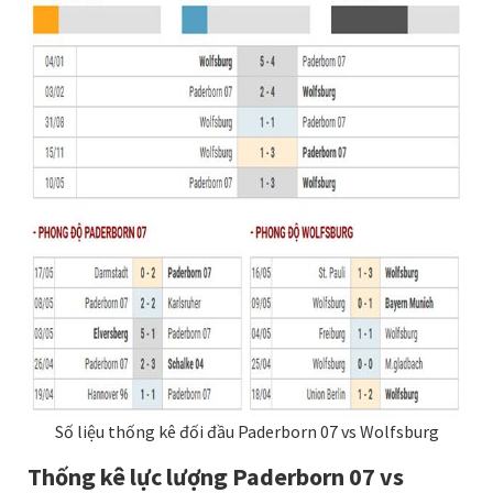
Số liệu thống kê đối đầu Paderborn 07 vs Wolfsburg
Thống kê lực lượng Paderborn 07 vs