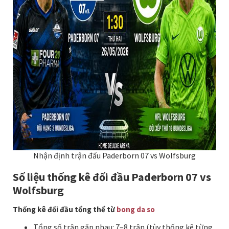
Nhận định trận đấu Paderborn 07 vs Wolfsburg
Số liệu thống kê đối đầu Paderborn 07 vs
Wolfsburg
Thống kê đối đầu tổng thể từ
bong da so
Tổng số trận gặp nhau: 7–8 trận (tùy thống kê từng