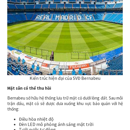
Kiến trúc hiện đại của SVĐ Bernabeu
Mặt sân có thể thu hồi
Bernabeu sở hữu hệ thống lưu trữ mặt cỏ dưới lòng đất. Sau mỗi
trận đấu, mặt cỏ sẽ được đưa xuống khu vực bảo quản với hệ
thống:
Điều hòa nhiệt độ
Đèn LED mô phỏng ánh sáng mặt trời
Tưới nước tự động