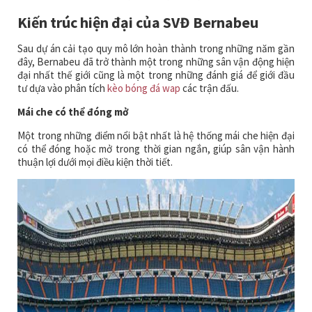
Kiến trúc hiện đại của SVĐ Bernabeu
Sau dự án cải tạo quy mô lớn hoàn thành trong những năm gần
đây, Bernabeu đã trở thành một trong những sân vận động hiện
đại nhất thế giới cũng là một trong những đánh giá để giới đầu
tư dựa vào phân tích
kèo bóng đá wap
các trận đấu.
Mái che có thể đóng mở
Một trong những điểm nổi bật nhất là hệ thống mái che hiện đại
có thể đóng hoặc mở trong thời gian ngắn, giúp sân vận hành
thuận lợi dưới mọi điều kiện thời tiết.