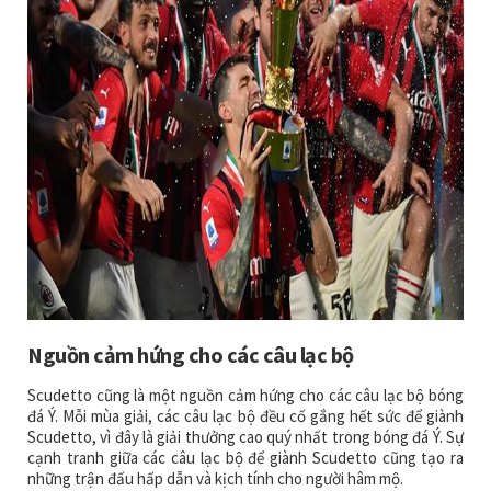
Nguồn cảm hứng cho các câu lạc bộ
Scudetto cũng là một nguồn cảm hứng cho các câu lạc bộ bóng
đá Ý. Mỗi mùa giải, các câu lạc bộ đều cố gắng hết sức để giành
Scudetto, vì đây là giải thưởng cao quý nhất trong bóng đá Ý. Sự
cạnh tranh giữa các câu lạc bộ để giành Scudetto cũng tạo ra
những trận đấu hấp dẫn và kịch tính cho người hâm mộ.