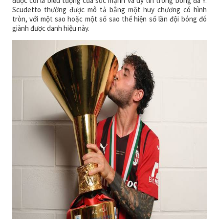
được coi là biểu tượng của sức mạnh và uy tín trong bóng đá Ý.
Scudetto thường được mô tả bằng một huy chương có hình
tròn, với một sao hoặc một số sao thể hiện số lần đội bóng đó
giành được danh hiệu này.