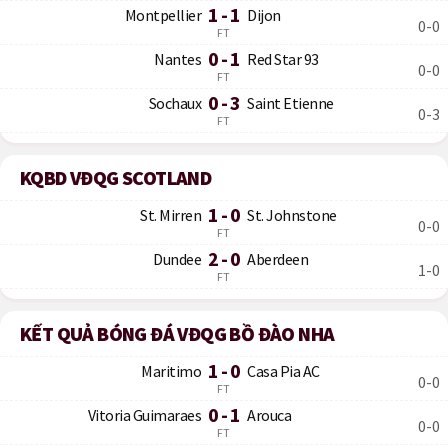
1 - 1
Montpellier
Dijon
0-0
FT
0 - 1
Nantes
Red Star 93
0-0
FT
0 - 3
Sochaux
Saint Etienne
0-3
FT
KQBD VĐQG SCOTLAND
1 - 0
St. Mirren
St. Johnstone
0-0
FT
2 - 0
Dundee
Aberdeen
1-0
FT
KẾT QUẢ BÓNG ĐÁ VĐQG BỒ ĐÀO NHA
1 - 0
Maritimo
Casa Pia AC
0-0
FT
0 - 1
Vitoria Guimaraes
Arouca
0-0
FT