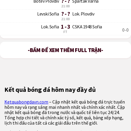
? - ?
Botev Plovdiv
Spartak Varna
21:00
? - ?
Levski Sofia
Lok. Plovdiv
21:00
1 - 3
Lok. Sofia
CSKA 1948 Sofia
0-0
FT
-BẤM ĐỂ XEM THÊM FULL TRẬN-
Kết quả bóng đá hôm nay đầy đủ
Ketquabongdavn.com
– Cập nhật kết quả bóng đá trực tuyến
hôm nay và rạng sáng mai nhanh nhất và chính xác nhất. Cập
nhật kết quả bóng đá trong nước và quốc tế liên tục 24/24.
Tổng hợp chi tiết và chính xác tỷ số, kết quả, bảng xếp hạng,
lịch thi đấu của tất cả các giải đấu trên thế giới.