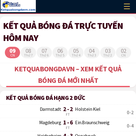
KẾT QUẢ BÓNG ĐÁ TRỰC TUYẾN
HÔM NAY
09
08
07
06
05
04
03
02
CN
Thứ 7
Thứ 6
Thứ 5
Thứ 4
Thứ 3
Thứ 2
CN
KETQUABONGDAVN – XEM KẾT QUẢ
BÓNG ĐÁ MỚI NHẤT
KẾT QUẢ BÓNG ĐÁ HẠNG 2 ĐỨC
2 - 2
Darmstadt
Holstein Kiel
0-2
FT
1 - 6
Magdeburg
Ein.Braunschweig
0-4
FT
4 - 3
Heidenheim
Osnabruck