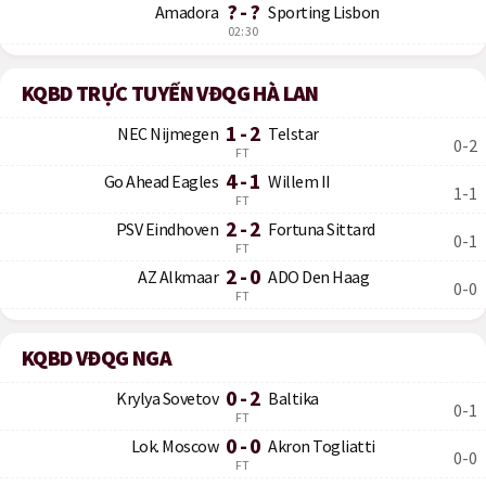
? - ?
Amadora
Sporting Lisbon
02:30
KQBD TRỰC TUYẾN VĐQG HÀ LAN
1 - 2
NEC Nijmegen
Telstar
0-2
FT
4 - 1
Go Ahead Eagles
Willem II
1-1
FT
2 - 2
PSV Eindhoven
Fortuna Sittard
0-1
FT
2 - 0
AZ Alkmaar
ADO Den Haag
0-0
FT
KQBD VĐQG NGA
0 - 2
Krylya Sovetov
Baltika
0-1
FT
0 - 0
Lok. Moscow
Akron Togliatti
0-0
FT