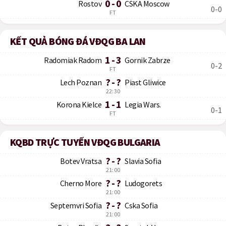
0 - 0
Rostov
CSKA Moscow
0-0
FT
KẾT QUẢ BÓNG ĐÁ VĐQG BA LAN
1 - 3
Radomiak Radom
Gornik Zabrze
0-2
FT
? - ?
Lech Poznan
Piast Gliwice
22:30
1 - 1
Korona Kielce
Legia Wars.
0-1
FT
KQBD TRỰC TUYẾN VĐQG BULGARIA
? - ?
Botev Vratsa
Slavia Sofia
21:00
? - ?
Cherno More
Ludogorets
21:00
? - ?
Septemvri Sofia
Cska Sofia
21:00