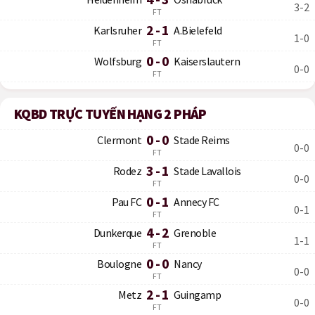
3-2
FT
2 - 1
Karlsruher
A.Bielefeld
1-0
FT
0 - 0
Wolfsburg
Kaiserslautern
0-0
FT
KQBD TRỰC TUYẾN HẠNG 2 PHÁP
0 - 0
Clermont
Stade Reims
0-0
FT
3 - 1
Rodez
Stade Lavallois
0-0
FT
0 - 1
Pau FC
Annecy FC
0-1
FT
4 - 2
Dunkerque
Grenoble
1-1
FT
0 - 0
Boulogne
Nancy
0-0
FT
2 - 1
Metz
Guingamp
0-0
FT