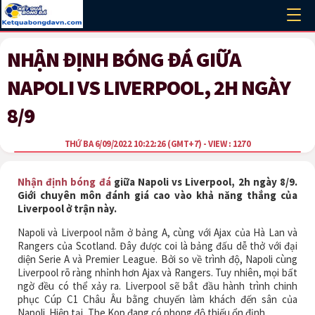
NHẬN ĐỊNH BÓNG ĐÁ GIỮA
NAPOLI VS LIVERPOOL, 2H NGÀY
8/9
THỨ BA 6/09/2022 10:22:26
(GMT+7)
- VIEW : 1270
Nhận định bóng đá
giữa Napoli vs Liverpool, 2h ngày 8/9.
Giới chuyên môn đánh giá cao vào khả năng thắng của
Liverpool ở trận này.
Napoli và Liverpool nằm ở bảng A, cùng với Ajax của Hà Lan và
Rangers của Scotland. Đây được coi là bảng đấu dễ thở với đại
diện Serie A và Premier League. Bởi so về trình độ, Napoli cùng
Liverpool rõ ràng nhỉnh hơn Ajax và Rangers. Tuy nhiên, mọi bất
ngờ đều có thể xảy ra. Liverpool sẽ bắt đầu hành trình chinh
phục Cúp C1 Châu Âu bằng chuyến làm khách đến sân của
Napoli. Hiện tại, The Kop đang có phong độ thiếu ổn định.