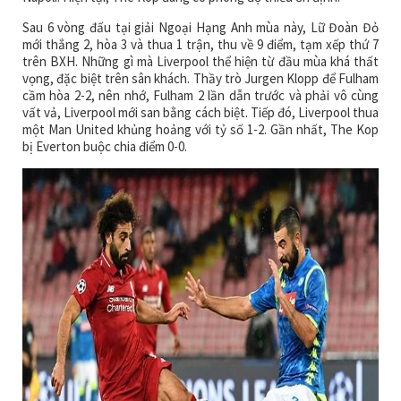
Sau 6 vòng đấu tại giải Ngoại Hạng Anh mùa này, Lữ Đoàn Đỏ
mới thắng 2, hòa 3 và thua 1 trận, thu về 9 điểm, tạm xếp thứ 7
trên BXH. Những gì mà Liverpool thể hiện từ đầu mùa khá thất
vọng, đặc biệt trên sân khách. Thầy trò Jurgen Klopp để Fulham
cầm hòa 2-2, nên nhớ, Fulham 2 lần dẫn trước và phải vô cùng
vất vả, Liverpool mới san bằng cách biệt. Tiếp đó, Liverpool thua
một Man United khủng hoảng với tỷ số 1-2. Gần nhất, The Kop
bị Everton buộc chia điểm 0-0.