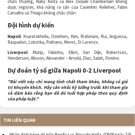
chấn thương, Naby Keita và Alex Oxlade Chamberlain không
được register, khả năng ra sân của Caoimhin Kelleher, Fabio
Carvalho và Thiago không chắc chắn.
Đội hình dự kiến
Napoli
: Kvaratskhelia, Osimhen, Kim, Rrahmani, Rui, Anguissa,
Raspadori, Lobotka, Politano, Meret, Di Lorenzo.
Liverpool
: Matip, Fabinho, Elliot, Van Dijk, Robertson,
Henderson, Alisson, Alexander – Arnold, Diaz, Salah, Firmino.
Dự đoán tỷ số giữa Napoli 0-2 Liverpool
"Bài viết này chỉ mang tính chất tham khảo, không có giá
trị khuyến khích. Hãy cân nhắc kỹ lưỡng trước khi tham gia
và đảm bảo rằng bạn đã đủ tuổi hợp pháp theo quy định
của pháp luật."
TIN LIÊN QUAN
Nhận định bóng đá giữa Benfica vs Maccabi Haifa, 02h00 ngày 7/9