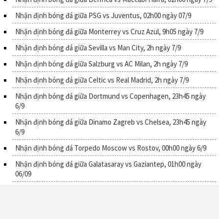
Nhận định bóng đá giữa PSG vs Juventus, 02h00 ngày 07/9
Nhận định bóng đá giữa Monterrey vs Cruz Azul, 9h05 ngày 7/9
Nhận định bóng đá giữa Sevilla vs Man City, 2h ngày 7/9
Nhận định bóng đá giữa Salzburg vs AC Milan, 2h ngày 7/9
Nhận định bóng đá giữa Celtic vs Real Madrid, 2h ngày 7/9
Nhận định bóng đá giữa Dortmund vs Copenhagen, 23h45 ngày
6/9
Nhận định bóng đá giữa Dinamo Zagreb vs Chelsea, 23h45 ngày
6/9
Nhận định bóng đá Torpedo Moscow vs Rostov, 00h00 ngày 6/9
Nhận định bóng đá giữa Galatasaray vs Gaziantep, 01h00 ngày
06/09