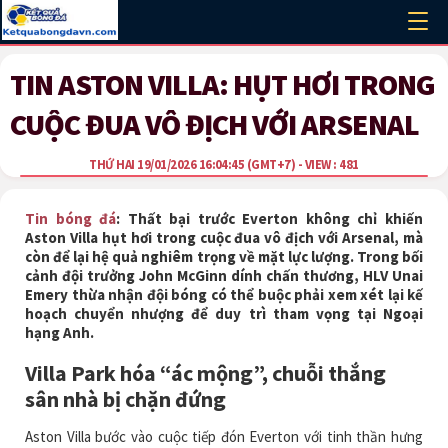
TIN ASTON VILLA: HỤT HƠI TRONG
CUỘC ĐUA VÔ ĐỊCH VỚI ARSENAL
THỨ HAI 19/01/2026 16:04:45
(GMT+7)
- VIEW : 481
Tin bóng đá
: Thất bại trước Everton không chỉ khiến
Aston Villa hụt hơi trong cuộc đua vô địch với Arsenal, mà
còn để lại hệ quả nghiêm trọng về mặt lực lượng. Trong bối
cảnh đội trưởng John McGinn dính chấn thương, HLV Unai
Emery thừa nhận đội bóng có thể buộc phải xem xét lại kế
hoạch chuyển nhượng để duy trì tham vọng tại Ngoại
hạng Anh.
Villa Park hóa “ác mộng”, chuỗi thắng
sân nhà bị chặn đứng
Aston Villa bước vào cuộc tiếp đón Everton với tinh thần hưng