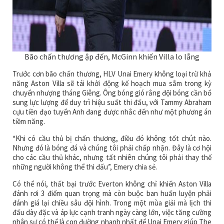
Bão chấn thương ập đến, McGinn khiến Villa lo lắng
Trước cơn bão chấn thương, HLV Unai Emery không loại trừ khả
năng Aston Villa sẽ tái khởi động kế hoạch mua sắm trong kỳ
chuyển nhượng tháng Giêng. Ông bóng gió rằng đội bóng cần bổ
sung lực lượng để duy trì hiệu suất thi đấu, với Tammy Abraham
cựu tiền đạo tuyển Anh đang được nhắc đến như một phương án
tiềm năng.
“Khi có cầu thủ bị chấn thương, điều đó không tốt chút nào.
Nhưng đó là bóng đá và chúng tôi phải chấp nhận. Đây là cơ hội
cho các cầu thủ khác, nhưng tất nhiên chúng tôi phải thay thế
những người không thể thi đấu”, Emery chia sẻ.
Có thể nói, thất bại trước Everton không chỉ khiến Aston Villa
đánh rơi 3 điểm quan trọng mà còn buộc ban huấn luyện phải
đánh giá lại chiều sâu đội hình. Trong một mùa giải mà lịch thi
đấu dày đặc và áp lực cạnh tranh ngày càng lớn, việc tăng cường
nhân sự có thể là con đường nhanh nhất để Unai Emery giúp The