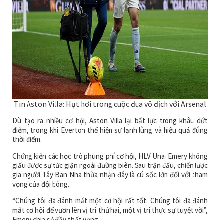
Tin Aston Villa: Hụt hơi trong cuộc đua vô địch với Arsenal
Dù tạo ra nhiều cơ hội, Aston Villa lại bất lực trong khâu dứt
điểm, trong khi Everton thể hiện sự lạnh lùng và hiệu quả đúng
thời điểm.
Chứng kiến các học trò phung phí cơ hội, HLV Unai Emery không
giấu được sự tức giận ngoài đường biên. Sau trận đấu, chiến lược
gia người Tây Ban Nha thừa nhận đây là cú sốc lớn đối với tham
vọng của đội bóng.
“Chúng tôi đã đánh mất một cơ hội rất tốt. Chúng tôi đã đánh
mất cơ hội để vươn lên vị trí thứ hai, một vị trí thực sự tuyệt vời”,
Emery chia sẻ đầy thất vọng.