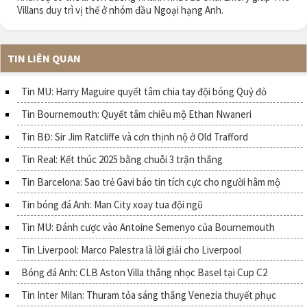
Villans duy trì vị thế ở nhóm đầu Ngoại hạng Anh.
TIN LIÊN QUAN
Tin MU: Harry Maguire quyết tâm chia tay đội bóng Quỷ đỏ
Tin Bournemouth: Quyết tâm chiêu mộ Ethan Nwaneri
Tin BĐ: Sir Jim Ratcliffe và cơn thịnh nộ ở Old Trafford
Tin Real: Kết thúc 2025 bằng chuỗi 3 trận thắng
Tin Barcelona: Sao trẻ Gavi báo tin tích cực cho người hâm mộ
Tin bóng đá Anh: Man City xoay tua đội ngũ
Tin MU: Đánh cược vào Antoine Semenyo của Bournemouth
Tin Liverpool: Marco Palestra là lời giải cho Liverpool
Bóng đá Anh: CLB Aston Villa thắng nhọc Basel tại Cup C2
Tin Inter Milan: Thuram tỏa sáng thắng Venezia thuyết phục