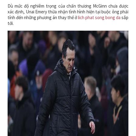
Dù mức độ nghiêm trọng của chấn thương McGinn chưa được
xác định, Unai Emery thừa nhận tình hình hiện tại buộc ông phải
tính đến những phương án thay thế ở
lich phat song bong da
sắp
tới.