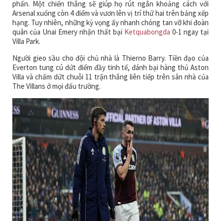
phấn. Một chiến thắng sẽ giúp họ rút ngắn khoảng cách với
Arsenal xuống còn 4 điểm và vươn lên vị trí thứ hai trên bảng xếp
hạng. Tuy nhiên, những kỳ vọng ấy nhanh chóng tan vỡ khi đoàn
quân của Unai Emery nhận thất bại
Ketquabongda
0-1 ngay tại
Villa Park.
Người gieo sầu cho đội chủ nhà là Thierno Barry. Tiền đạo của
Everton tung cú dứt điểm đầy tinh tế, đánh bại hàng thủ Aston
Villa và chấm dứt chuỗi 11 trận thắng liên tiếp trên sân nhà của
The Villans ở mọi đấu trường.