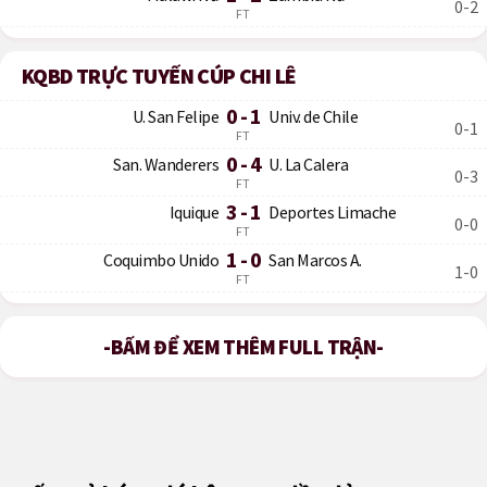
0-2
FT
KQBD TRỰC TUYẾN CÚP CHI LÊ
0 - 1
U. San Felipe
Univ. de Chile
0-1
FT
0 - 4
San. Wanderers
U. La Calera
0-3
FT
3 - 1
Iquique
Deportes Limache
0-0
FT
1 - 0
Coquimbo Unido
San Marcos A.
1-0
FT
-BẤM ĐỂ XEM THÊM FULL TRẬN-