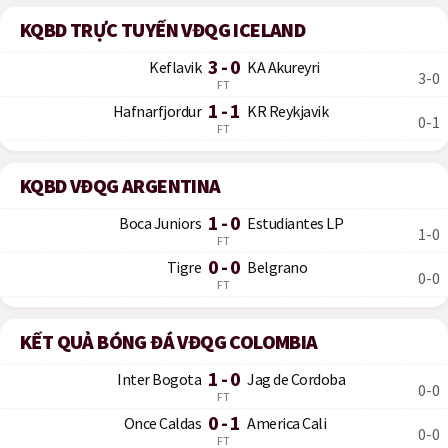
KQBD TRỰC TUYẾN VĐQG ICELAND
3 - 0
Keflavik
KA Akureyri
3-0
FT
1 - 1
Hafnarfjordur
KR Reykjavik
0-1
FT
KQBD VĐQG ARGENTINA
1 - 0
Boca Juniors
Estudiantes LP
1-0
FT
0 - 0
Tigre
Belgrano
0-0
FT
KẾT QUẢ BÓNG ĐÁ VĐQG COLOMBIA
1 - 0
Inter Bogota
Jag de Cordoba
0-0
FT
0 - 1
Once Caldas
America Cali
0-0
FT