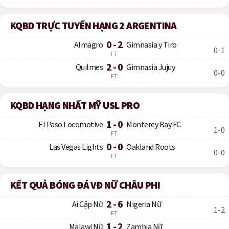
KQBD TRỰC TUYẾN HẠNG 2 ARGENTINA
0 - 2
Almagro
Gimnasia y Tiro
0-1
FT
2 - 0
Quilmes
Gimnasia Jujuy
0-0
FT
KQBD HẠNG NHẤT MỸ USL PRO
1 - 0
El Paso Locomotive
Monterey Bay FC
1-0
FT
0 - 0
Las Vegas Lights
Oakland Roots
0-0
FT
KẾT QUẢ BÓNG ĐÁ VĐ NỮ CHÂU PHI
2 - 6
Ai Cập Nữ
Nigeria Nữ
1-2
FT
1 - 2
Malawi Nữ
Zambia Nữ