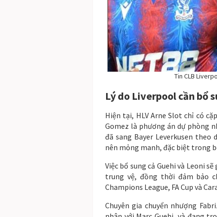
Tin CLB Liverp
Lý do Liverpool cần bổ 
Hiện tại, HLV Arne Slot chỉ có cặ
Gomez là phương án dự phòng nh
đã sang Bayer Leverkusen theo d
nên mỏng manh, đặc biệt trong bố
Việc bổ sung cả Guehi và Leoni sẽ
trung vệ, đồng thời đảm bảo c
Champions League, FA Cup và Car
Chuyên gia chuyển nhượng Fabri
nhân với Marc Guehi, và đang tr