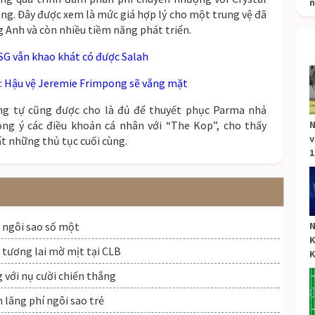
n
ảng. Đây được xem là mức giá hợp lý cho một trung vệ đã
 Anh và còn nhiều tiềm năng phát triển.
PSG vẫn khao khát có được Salah
8: Hậu vệ Jeremie Frimpong sẽ vắng mặt
ơng tự cũng được cho là đủ để thuyết phục Parma nhả
ồng ý các điều khoản cá nhân với “The Kop”, cho thấy
N
v
t những thủ tục cuối cùng.
1
 ngôi sao số một
N
K
 tương lai mờ mịt tại CLB
K
 với nụ cười chiến thắng
lãng phí ngôi sao trẻ