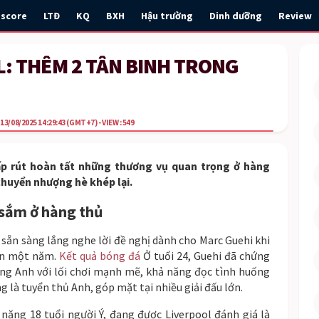
escore
LTĐ
KQ
BXH
Hậu trường
Dinh dưỡng
Review
L: THÊM 2 TÂN BINH TRONG
13/08/2025 14:29:43
(GMT+7)
- VIEW : 549
ấp rút hoàn tất những thương vụ quan trọng ở hàng
chuyển nhượng hè khép lại.
 sắm ở hàng thủ
 sẵn sàng lắng nghe lời đề nghị dành cho Marc Guehi khi
còn một năm.
Kết quả bóng đá
Ở tuổi 24, Guehi đã chứng
ng Anh với lối chơi mạnh mẽ, khả năng đọc tình huống
g là tuyển thủ Anh, góp mặt tại nhiều giải đấu lớn.
i năng 18 tuổi người Ý, đang được Liverpool đánh giá là