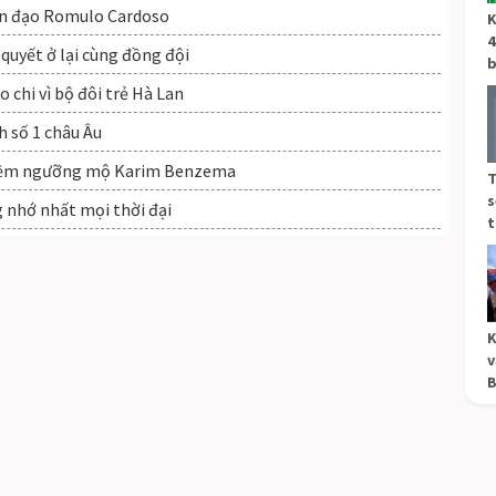
ền đạo Romulo Cardoso
K
4
 quyết ở lại cùng đồng đội
b
 chi vì bộ đôi trẻ Hà Lan
 số 1 châu Âu
 niềm ngưỡng mộ Karim Benzema
T
s
 nhớ nhất mọi thời đại
t
K
v
B