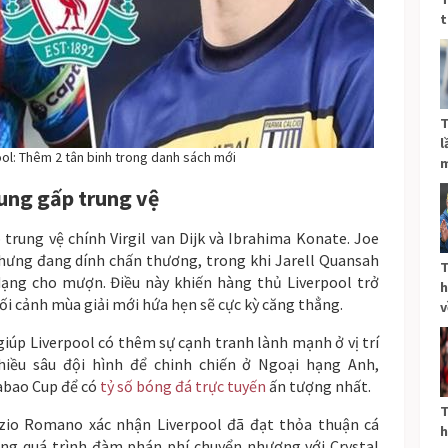
t
T
l
ool: Thêm 2 tân binh trong danh sách mới
m
sung gấp trung vệ
p trung vệ chính Virgil van Dijk và Ibrahima Konate. Joe
ưng đang dính chấn thương, trong khi Jarell Quansah
T
ạng cho mượn. Điều này khiến hàng thủ Liverpool trở
h
i cảnh mùa giải mới hứa hẹn sẽ cực kỳ căng thẳng.
v
 giúp Liverpool có thêm sự cạnh tranh lành mạnh ở vị trí
hiều sâu đội hình để chinh chiến ở Ngoại hạng Anh,
abao Cup để có
tỷ số bóng đá trực tuyến
ấn tượng nhất.
T
zio Romano xác nhận Liverpool đã đạt thỏa thuận cá
h
ong quá trình đàm phán phí chuyển nhượng với Crystal