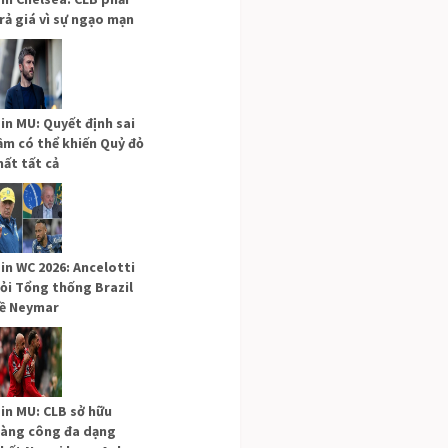
rả giá vì sự ngạo mạn
in MU: Quyết định sai
ầm có thể khiến Quỷ đỏ
ất tất cả
in WC 2026: Ancelotti
ỏi Tổng thống Brazil
ề Neymar
in MU: CLB sở hữu
àng công đa dạng