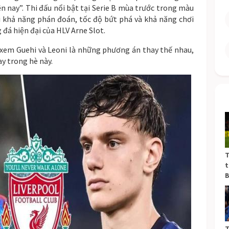
ện nay”. Thi đấu nổi bật tại Serie B mùa trước trong màu
i khả năng phán đoán, tốc độ bứt phá và khả năng chơi
g đá hiện đại của HLV Arne Slot.
 xem Guehi và Leoni là những phương án thay thế nhau,
y trong hè này.
T
t
B
T