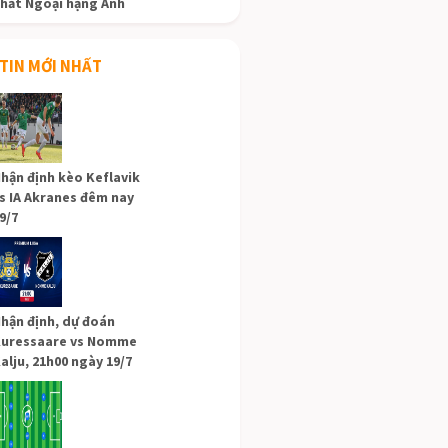
hất Ngoại hạng Anh
TIN MỚI NHẤT
hận định kèo Keflavik
s IA Akranes đêm nay
9/7
hận định, dự đoán
uressaare vs Nomme
alju, 21h00 ngày 19/7