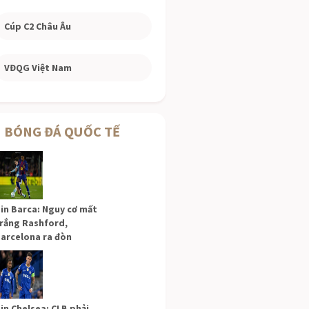
Cúp C2 Châu Âu
VĐQG Việt Nam
BÓNG ĐÁ QUỐC TẾ
in Barca: Nguy cơ mất
rắng Rashford,
arcelona ra đòn
in Chelsea: CLB phải