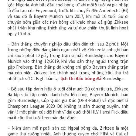
gốc Nigeria. Anh bắt đầu chơi bóng từ khi mới 5 tuổi và gia nhập
lò đào tạo của Feyenoord, trước khi chuyển đến Anderlecht (Bỉ)
và sau đó là Bayern Munich năm 2017, khi mới 16 tuổi. Sự di
chuyển sớm giữa các nền bóng đá khác nhau đã giúp Zirkzee
phát triển khả năng thích ứng và tư duy chiến thuật linh hoạt
ngay từ nhỏ.
– Bàn thắng chuyên nghiệp đầu tiên đến chỉ sau 2 phút: Một
trong những điều đáng kinh ngạc nhất về Zirkzee là anh ghi bàn
chỉ sau 2 phút 12 giây trong trận ra mắt Bundesliga cho Bayern
Munich vào tháng 12/2019, khi vào sân thay người trong trận
gặp Freiburg. Bàn thắng đó không chỉ giúp Bayern thắng trận
mà còn biến Zirkzee trở thành một trong những cầu thủ trẻ
nhất lịch sử CLB ghi bàn tại
lịch thi đấu bóng đá
Bundesliga.
– Bộ sưu tập danh hiệu ở tuổi đôi mươi: Dù còn rất trẻ, Zirkzee
đã kịp sưu tập nhiều danh hiệu lớn cùng Bayern Munich, bao
gồm Bundesliga, Cúp Quốc gia Đức (DFB-Pokal) và đặc biệt là
Champions League 2020. Dù không ra sân thường xuyên, anh
vẫn là một phần của đội hình vĩ đại dưới thời HLV Hansi Flick điều
mà ít cầu thủ tuổi teen nào đạt được.
– Niềm đam mê ngoài sân cỏ: Ngoài bóng đá, Zirkzee là một
game thủ cuồng nhiệt. Anh thường xuyên chơi FIFA và Call of