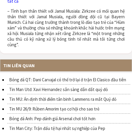
tất cả
– Tình bạn thân thiết với Jamal Musiala: Zirkzee có mối quan hệ
thân thiết với Jamal Musiala, người đồng đội cũ tại Bayern
Munich. Cả hai cùng trưởng thành trong lò đào tạo trẻ của “Hùm
xám” và thường chia sẻ những khoảnh khắc hài hước trên mạng
xã hội. Musiala từng nhận xét rằng Zirkzee là “một trong những
cầu thủ có kỹ năng xử lý bóng tinh tế nhất mà tôi từng chơi
cùng”.
TIN LIÊN QUAN
Bóng đá QT: Dani Carvajal có thể trở lại ở trận El Clasico đầu tiên
Tin Man Utd: Xavi Hernandez sẵn sàng dẫn dắt quỷ đỏ
Tin MU: Ấn định thời điểm tân binh Lammens ra mắt Quỷ đỏ
Tin MU 26/9: Rúben Amorim tạo cơ hội cho sao trẻ
Bóng đá Anh: Pep đánh giá Arsenal chơi tốt hơn
Tin Man City: Trận đấu tệ hại nhất sự nghiệp của Pep