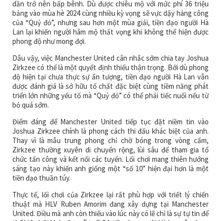
dần trở nên bấp bênh. Dù được chiêu mộ với mức phí 36 triệu
bảng vào mùa hè 2024 cùng nhiều kỳ vọng sẽ vực dậy hàng công
của “Quỷ đỏ”, nhưng sau hơn một mùa giải, tiền đạo người Hà
Lan lại khiến người hâm mộ thất vọng khi không thể hiện được
phong độ như mong đợi.
Dẫu vậy, việc Manchester United cân nhắc sớm chia tay Joshua
Zirkzee có thể là một quyết định thiếu thận trọng. Bởi dù phong
độ hiện tại chưa thực sự ấn tượng, tiền đạo người Hà Lan vẫn
được đánh giá là sở hữu tố chất đặc biệt cùng tiềm năng phát
triển lớn những yếu tố mà “Quỷ đỏ” có thể phải tiếc nuối nếu từ
bỏ quá sớm.
Điểm đáng để Manchester United tiếp tục đặt niềm tin vào
Joshua Zirkzee chính là phong cách thi đấu khác biệt của anh.
Thay vì là mẫu trung phong chỉ chờ bóng trong vòng cấm,
Zirkzee thường xuyên di chuyển rộng, lùi sâu để tham gia tổ
chức tấn công và kết nối các tuyến. Lối chơi mang thiên hướng
sáng tạo này khiến anh giống một “số 10” hiện đại hơn là một
tiền đạo thuần túy.
Thực tế, lối chơi của Zirkzee lại rất phù hợp với triết lý chiến
thuật mà HLV Ruben Amorim đang xây dựng tại Manchester
United. Điều mà anh còn thiếu vào lúc này có lẽ chỉ là sự tự tin để