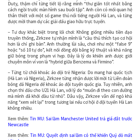
Duty, thậm chí từng tiết lộ rằng mình “thư giãn tốt nhất bằng
cách ngồi trước màn hình sau buổi tập”. Anh còn có mối quan hệ
thân thiết với một số game thủ nổi tiếng người Hà Lan, và từng
được mời tham dự các giải đấu giao hữu trực tuyến.
– Tư duy khác biệt trong lối chơi: Không giống nhiều tiền đạo
truyền thống, Zirkzee tự nhận mình là “cầu thủ thích tạo cơ hội
hơn là chỉ ghi bàn”. Anh thường lùi sâu, chơi như một “false 9”
hoặc “số 10 tự do”, kết nối đồng đội bằng kỹ thuật và khả năng
giữ bóng trong phạm vi hẹp. Đây là lý do khiến anh được giới
chuyên môn ví von là “hybrid giữa Benzema và Firmino”.
– Từng từ chối khoác áo đội trẻ Nigeria: Do mang hai quốc tịch
(Hà Lan và Nigeria), Zirkzee từng nhận được lời mời từ Liên đoàn
bóng đá Nigeria để khoác áo đội tuyển quốc gia. Tuy nhiên, anh
chọn thi đấu cho U21 Hà Lan, với lý do “muốn đi theo con đường
mà mình đã khởi đầu từ nhỏ”. Dẫu vậy, Zirkzee vẫn để ngỏ khả
năng “xem xét lại” trong tương lai nếu cơ hội ở đội tuyển Hà Lan
không nhiều.
Xem thêm:
Tin MU: Sai lầm Manchester United trả giá đắt trước
Newcastle
Xem thêm:
Tin MU: Quyết định sai lầm có thể khiến Quỷ đỏ mất