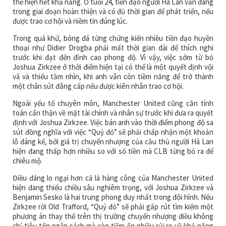
thể hiện hết khả năng. Ở tuổi 24, tiền đạo người Hà Lan vẫn đang
trong giai đoạn hoàn thiện và có đủ thời gian để phát triển, nếu
được trao cơ hội và niềm tin đúng lúc.
Trong quá khứ, bóng đá từng chứng kiến nhiều tiền đạo huyền
thoại như Didier Drogba phải mất thời gian dài để thích nghi
trước khi đạt đến đỉnh cao phong độ. Vì vậy, việc sớm từ bỏ
Joshua Zirkzee ở thời điểm hiện tại có thể là một quyết định vội
vã và thiếu tầm nhìn, khi anh vẫn còn tiềm năng để trở thành
một chân sút đẳng cấp nếu được kiên nhẫn trao cơ hội.
Ngoài yếu tố chuyên môn, Manchester United cũng cần tính
toán cẩn thận về mặt tài chính và nhân sự trước khi đưa ra quyết
định với Joshua Zirkzee. Việc bán anh vào thời điểm phong độ sa
sút đồng nghĩa với việc “Quỷ đỏ” sẽ phải chấp nhận một khoản
lỗ đáng kể, bởi giá trị chuyển nhượng của cầu thủ người Hà Lan
hiện đang thấp hơn nhiều so với số tiền mà CLB từng bỏ ra để
chiêu mộ.
Điều đáng lo ngại hơn cả là hàng công của Manchester United
hiện đang thiếu chiều sâu nghiêm trọng, với Joshua Zirkzee và
Benjamin Sesko là hai trung phong duy nhất trong đội hình. Nếu
Zirkzee rời Old Trafford, “Quỷ đỏ” sẽ phải gấp rút tìm kiếm một
phương án thay thế trên thị trường chuyển nhượng điều không
chỉ tiêu tốn ngân sách mà còn tiềm ẩn nhiều rủi ro về khả năng