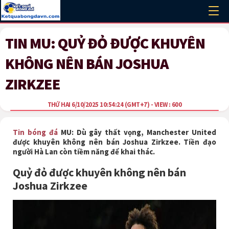
TIN MU: QUỶ ĐỎ ĐƯỢC KHUYÊN
KHÔNG NÊN BÁN JOSHUA
ZIRKZEE
THỨ HAI 6/10/2025 10:54:24
(GMT+7)
- VIEW : 600
Tin bóng đá
MU: Dù gây thất vọng, Manchester United
được khuyên không nên bán Joshua Zirkzee. Tiền đạo
người Hà Lan còn tiềm năng để khai thác.
Quỷ đỏ được khuyên không nên bán
Joshua Zirkzee