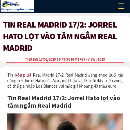
TIN REAL MADRID 17/2: JORREL
HATO LỌT VÀO TẦM NGẮM REAL
MADRID
THỨ HAI 17/02/2025 16:43:36
(GMT+7)
- VIEW : 1013
Tin
bóng đá
Real Madrid 17/2: Real Madrid đang theo đuổi tài
năng trẻ Jorrel Hato của Ajax, một hậu vệ 18 tuổi đầy triển vọng
có thể gia nhập Los Blancos với mức giá khoảng 40 triệu euro.
Tin Real Madrid 17/2: Jorrel Hato lọt vào
tầm ngắm Real Madrid