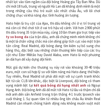
nhất lọt vào tầm ngắm của đội bóng Hoàng gia Tây Ban Nha. Dù
chỉ mới 18 tuổi, trung vệ người Hà Lan đã khẳng định mình là một
trong những cầu thủ trẻ xuất sắc nhất châu Âu, với lối chơi
chững chạc và khả năng đọc tình huống ấn tượng.
Hato hiện là trụ cột của Ajax, thi đấu không chỉ ở vị trí trung vệ
mà còn có thể chơi tốt ở vai trò hậu vệ cánh. Với hơn 2.900 phút
thi đấu trong 35 trận mùa này, cùng 10 lần tham gia trực tiếp vào
ty so bong da
của trận đấu, anh đã chứng minh mình không chỉ
là một lá chắn vững chắc mà còn đóng góp tích cực vào mặt trận
tấn công. Real Madrid, đội bóng đang tìm kiếm sự bổ sung cho
hàng thủ, đặc biệt sau những chấn thương liên tiếp của các trụ
cột như Éder Militão hay David Alaba, xem Hato là một phương
án dài hạn để xây dựng đội hình.
Mức giá dự kiến cho thương vụ này rơi vào khoảng 30-40 triệu
euro, một con số hợp lý so với tiềm năng mà Hato đang thể hiện.
Tuy nhiên, Real Madrid sẽ phải đối mặt với sự cạnh tranh khốc
liệt từ các CLB lớn khác, đặc biệt là Liverpool, đội bóng có tham
vọng mãnh liệt tại
kết quả bóng đá hạng nhất anh
và Ngoại
Hạng Anh. Đội bóng Anh đã để mắt tới Hato từ lâu và thậm chí đã
mời anh đến sân Anfield trong trận thắng 4-1 trước Ipswich vào
cuối tháng 1. Sự quan tâm từ nhiều ông lớn châu Âu khiến Real
Madrid cần nhanh chóng hành động nếu không muốn vuột mất