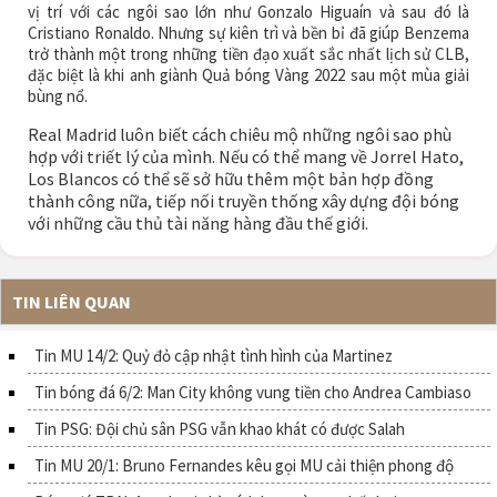
vị trí với các ngôi sao lớn như Gonzalo Higuaín và sau đó là
Cristiano Ronaldo. Nhưng sự kiên trì và bền bỉ đã giúp Benzema
trở thành một trong những tiền đạo xuất sắc nhất lịch sử CLB,
đặc biệt là khi anh giành Quả bóng Vàng 2022 sau một mùa giải
bùng nổ.
Real Madrid luôn biết cách chiêu mộ những ngôi sao phù
hợp với triết lý của mình. Nếu có thể mang về Jorrel Hato,
Los Blancos có thể sẽ sở hữu thêm một bản hợp đồng
thành công nữa, tiếp nối truyền thống xây dựng đội bóng
với những cầu thủ tài năng hàng đầu thế giới.
TIN LIÊN QUAN
Tin MU 14/2: Quỷ đỏ cập nhật tình hình của Martinez
Tin bóng đá 6/2: Man City không vung tiền cho Andrea Cambiaso
Tin PSG: Đội chủ sân PSG vẫn khao khát có được Salah
Tin MU 20/1: Bruno Fernandes kêu gọi MU cải thiện phong độ