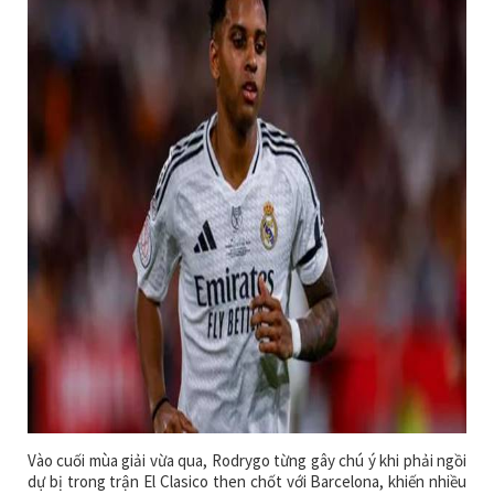
Vào cuối mùa giải vừa qua, Rodrygo từng gây chú ý khi phải ngồi
dự bị trong trận El Clasico then chốt với Barcelona, khiến nhiều