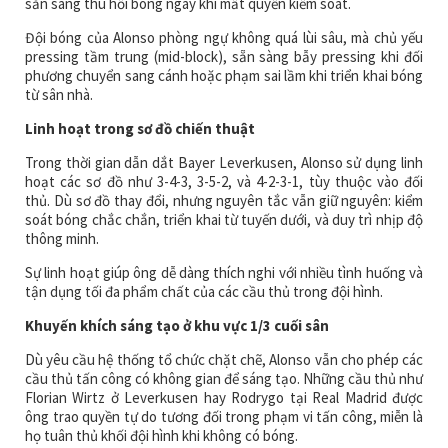
sẵn sàng thu hồi bóng ngay khi mất quyền kiểm soát.
Đội bóng của Alonso phòng ngự không quá lùi sâu, mà chủ yếu
pressing tầm trung (mid-block), sẵn sàng bẫy pressing khi đối
phương chuyển sang cánh hoặc phạm sai lầm khi triển khai bóng
từ sân nhà.
Linh hoạt trong sơ đồ chiến thuật
Trong thời gian dẫn dắt Bayer Leverkusen, Alonso sử dụng linh
hoạt các sơ đồ như 3-4-3, 3-5-2, và 4-2-3-1, tùy thuộc vào đối
thủ. Dù sơ đồ thay đổi, nhưng nguyên tắc vẫn giữ nguyên: kiểm
soát bóng chắc chắn, triển khai từ tuyến dưới, và duy trì nhịp độ
thông minh.
Sự linh hoạt giúp ông dễ dàng thích nghi với nhiều tình huống và
tận dụng tối đa phẩm chất của các cầu thủ trong đội hình.
Khuyến khích sáng tạo ở khu vực 1/3 cuối sân
Dù yêu cầu hệ thống tổ chức chặt chẽ, Alonso vẫn cho phép các
cầu thủ tấn công có không gian để sáng tạo. Những cầu thủ như
Florian Wirtz ở Leverkusen hay Rodrygo tại Real Madrid được
ông trao quyền tự do tương đối trong phạm vi tấn công, miễn là
họ tuân thủ khối đội hình khi không có bóng.