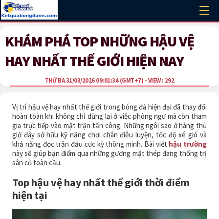
KHÁM PHÁ TOP NHỮNG HẬU VỆ
HAY NHẤT THẾ GIỚI HIỆN NAY
THỨ BA 31/03/2026 09:01:34
(GMT+7)
- VIEW : 292
Vị trí hậu vệ hay nhất thế giới trong bóng đá hiện đại đã thay đổi
hoàn toàn khi không chỉ dừng lại ở việc phòng ngự mà còn tham
gia trực tiếp vào mặt trận tấn công. Những ngôi sao ở hàng thủ
giờ đây sở hữu kỹ năng chơi chân điêu luyện, tốc độ xé gió và
khả năng đọc trận đấu cực kỳ thông minh. Bài viết
hậu trường
này sẽ giúp bạn điểm qua những gương mặt thép đang thống trị
sân cỏ toàn cầu.
Top hậu vệ hay nhất thế giới thời điểm
hiện tại