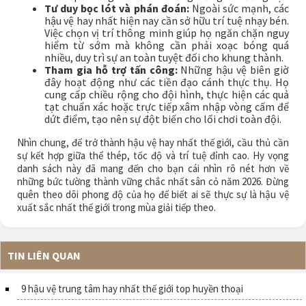
Tư duy bọc lót và phán đoán:
Ngoài sức mạnh, các
hậu vệ hay nhất hiện nay cần sở hữu trí tuệ nhạy bén.
Việc chọn vị trí thông minh giúp họ ngăn chặn nguy
hiểm từ sớm mà không cần phải xoạc bóng quá
nhiều, duy trì sự an toàn tuyệt đối cho khung thành.
Tham gia hỗ trợ tấn công:
Những hậu vệ biên giờ
đây hoạt động như các tiền đạo cánh thực thụ. Họ
cung cấp chiều rộng cho đội hình, thực hiện các quả
tạt chuẩn xác hoặc trực tiếp xâm nhập vòng cấm để
dứt điểm, tạo nên sự đột biến cho lối chơi toàn đội.
Nhìn chung, để trở thành hậu vệ hay nhất thế giới, cầu thủ cần
sự kết hợp giữa thể thép, tốc độ và trí tuệ đỉnh cao. Hy vọng
danh sách này đã mang đến cho bạn cái nhìn rõ nét hơn về
những bức tường thành vững chắc nhất sân cỏ năm 2026. Đừng
quên theo dõi phong độ của họ để biết ai sẽ thực sự là hậu vệ
xuất sắc nhất thế giới trong mùa giải tiếp theo.
TIN LIÊN QUAN
9 hậu vệ trung tâm hay nhất thế giới top huyền thoại