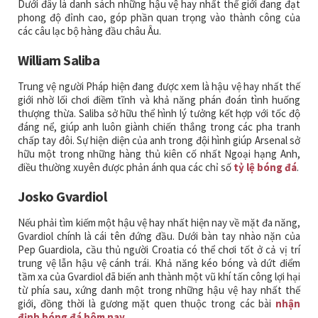
Dưới đây là danh sách những hậu vệ hay nhất thế giới đang đạt
phong độ đỉnh cao, góp phần quan trọng vào thành công của
các câu lạc bộ hàng đầu châu Âu.
William Saliba
Trung vệ người Pháp hiện đang được xem là hậu vệ hay nhất thế
giới nhờ lối chơi điềm tĩnh và khả năng phán đoán tình huống
thượng thừa. Saliba sở hữu thể hình lý tưởng kết hợp với tốc độ
đáng nể, giúp anh luôn giành chiến thắng trong các pha tranh
chấp tay đôi. Sự hiện diện của anh trong đội hình giúp Arsenal sở
hữu một trong những hàng thủ kiên cố nhất Ngoại hạng Anh,
điều thường xuyên được phản ánh qua các chỉ số
tỷ lệ bóng đá
.
Josko Gvardiol
Nếu phải tìm kiếm một hậu vệ hay nhất hiện nay về mặt đa năng,
Gvardiol chính là cái tên đứng đầu. Dưới bàn tay nhào nặn của
Pep Guardiola, cầu thủ người Croatia có thể chơi tốt ở cả vị trí
trung vệ lẫn hậu vệ cánh trái. Khả năng kéo bóng và dứt điểm
tầm xa của Gvardiol đã biến anh thành một vũ khí tấn công lợi hại
từ phía sau, xứng danh một trong những hậu vệ hay nhất thế
giới, đồng thời là gương mặt quen thuộc trong các bài
nhận
định bóng đá hôm nay
.