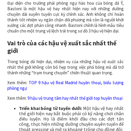
Đại diện cho trường phái phòng ngự hào hoa của bóng đá Ý,
Bastoni là một hậu vệ hay nhất hiện nay với những đường
chuyền dài xuyên tuyến cực kỳ chính xác. Anh không chỉ hoàn
thành tốt nhiệm vụ ngăn chặn đối phương mà còn là người khởi
xướng các đợt phản công nhanh. Bastoni chính là hình mẫu tiêu
chuẩn cho một trung vệ lệch trái trong sơ đồ 3 hậu vệ hiện đại.
Vai trò của các hậu vệ xuất sắc nhất thế
giới
Trong bóng đá hiện đại, nhiệm vụ của những hậu vệ xuất sắc
nhất thế giới không còn bó hẹp trong việc phá bóng mà đã trở
thành những “trạm trung chuyển” chiến thuật quan trọng.
Xem thêm:
TOP 9 hậu vệ Real Madrid huyền thoại, biểu tượng
phòng ngự
Xem thêm:
9 hậu vệ trung tâm hay nhất thế giới top huyền thoại
Triển khai bóng từ tuyến dưới:
Một hậu vệ hay nhất
thế giới hiện nay bắt buộc phải có kỹ năng chơi chân
điêu luyện. Họ là điểm khởi đầu cho các đợt tấn
công, thực hiện những đường chuyền xuyên tuyến để
thoát pressing và mở ra khoảng trống cho đồng đội.