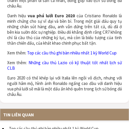
thành một phần di sản cá nhân, đóng góp vào lịch sử bóng đá
châu Âu.
Danh hiệu
vua phá lưới Euro 2020
của Cristiano Ronaldo là
minh chứng cho sự vĩ đại và bền bỉ. Trong một giải đấu quy tụ
những chân sút hàng đầu, anh vẫn đứng trên tất cả, dù đã ở
bên kia sườn dốc sự nghiệp. Điều đó khẳng định rằng CR7 không
chỉ là cầu thủ của những kỷ lục, mà còn là biểu tượng của tinh
thần chiến đấu, của khát khao chinh phục bất tận.
Xem thêm:
Top các cầu thủ ghi bàn nhiều nhất 1 kỳ World Cup
Xem thêm:
Những cầu thủ Lazio có kỹ thuật tốt nhất lịch sử
CLB
Euro 2020 có thể khép lại với Italia lên ngôi vô địch, nhưng với
người hâm mộ, hình ảnh Ronaldo ngẩng cao đầu với danh hiệu
vua phá lưới sẽ mãi là một dấu ấn khó quên trong lịch sử bóng đá
châu Âu.
TIN LIÊN QUAN
Top các cầu thủ ghi bàn nhiều nhất 1 kỳ World Cup