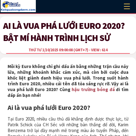
AI LÀ VUA PHÁ LƯỚI EURO 2020?
BẬT MÍ HÀNH TRÌNH LỊCH SỬ
THỨ TƯ 1/10/2025 09:00:08
(GMT+7)
- VIEW : 614
Mỗi kỳ Euro không chỉ ghi dấu ấn bằng những trận cầu nảy
lửa, những khoảnh khắc cảm xúc, mà còn bởi cuộc đua
khốc liệt giành danh hiệu vua phá lưới. Trong suốt hành
trình Euro 2020, nhiều cái tên đã tỏa sáng rực rỡ. Vậy ai là
vua phá lưới Euro 2020? Cùng
hậu trường bóng đá
đi tìm
đáp án bạn nhé!
Ai là vua phá lưới Euro 2020?
Tại Euro 2020, nhiều cầu thủ đã khẳng định được thực lực, từ
Patrik Schick của CH Séc với những bàn thắng để đời, Karim
Benzema trở lại đầy mạnh mẽ trong màu áo tuyển Pháp, đến