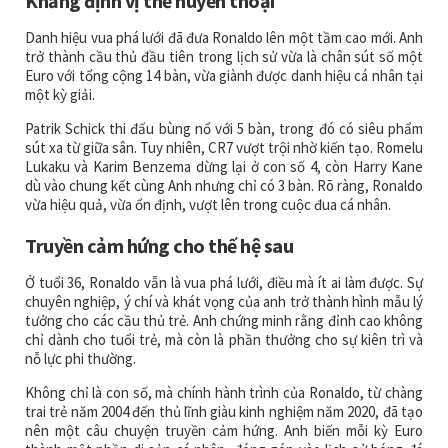
Khẳng định vị thế huyền thoại
Danh hiệu vua phá lưới đã đưa Ronaldo lên một tầm cao mới. Anh
trở thành cầu thủ đầu tiên trong lịch sử vừa là chân sút số một
Euro với tổng cộng 14 bàn, vừa giành được danh hiệu cá nhân tại
một kỳ giải.
Patrik Schick thi đấu bùng nổ với 5 bàn, trong đó có siêu phẩm
sút xa từ giữa sân. Tuy nhiên, CR7 vượt trội nhờ kiến tạo. Romelu
Lukaku và Karim Benzema dừng lại ở con số 4, còn Harry Kane
dù vào chung kết cùng Anh nhưng chỉ có 3 bàn. Rõ ràng, Ronaldo
vừa hiệu quả, vừa ổn định, vượt lên trong cuộc đua cá nhân.
Truyền cảm hứng cho thế hệ sau
Ở tuổi 36, Ronaldo vẫn là vua phá lưới, điều mà ít ai làm được. Sự
chuyên nghiệp, ý chí và khát vọng của anh trở thành hình mẫu lý
tưởng cho các cầu thủ trẻ. Anh chứng minh rằng đỉnh cao không
chỉ dành cho tuổi trẻ, mà còn là phần thưởng cho sự kiên trì và
nỗ lực phi thường.
Không chỉ là con số, mà chính hành trình của Ronaldo, từ chàng
trai trẻ năm 2004 đến thủ lĩnh giàu kinh nghiệm năm 2020, đã tạo
nên một câu chuyện truyền cảm hứng. Anh biến mỗi kỳ Euro