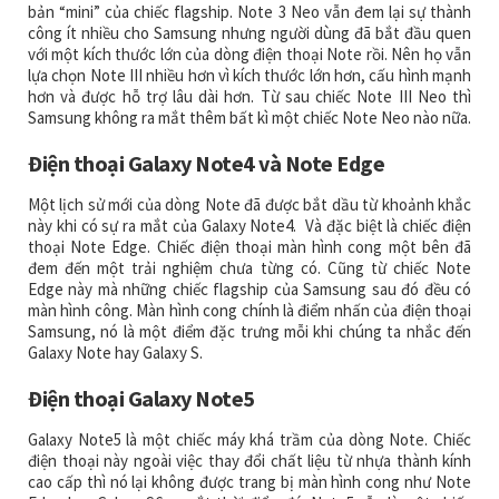
bản “mini” của chiếc flagship. Note 3 Neo vẫn đem lại sự thành
công ít nhiều cho Samsung nhưng người dùng đã bắt đầu quen
với một kích thước lớn của dòng điện thoại Note rồi. Nên họ vẫn
lựa chọn Note III nhiều hơn vì kích thước lớn hơn, cấu hình mạnh
hơn và được hỗ trợ lâu dài hơn. Từ sau chiếc Note III Neo thì
Samsung không ra mắt thêm bất kì một chiếc Note Neo nào nữa.
Điện thoại Galaxy Note4 và Note Edge
Một lịch sử mới của dòng Note đã được bắt dầu từ khoảnh khắc
này khi có sự ra mắt của Galaxy Note4. Và đặc biệt là chiếc điện
thoại Note Edge. Chiếc điện thoại màn hình cong một bên đã
đem đến một trải nghiệm chưa từng có. Cũng từ chiếc Note
Edge này mà những chiếc flagship của Samsung sau đó đều có
màn hình công. Màn hình cong chính là điểm nhấn của điện thoại
Samsung, nó là một điểm đặc trưng mỗi khi chúng ta nhắc đến
Galaxy Note hay Galaxy S.
Điện thoại Galaxy Note5
Galaxy Note5 là một chiếc máy khá trầm của dòng Note. Chiếc
điện thoại này ngoài việc thay đổi chất liệu từ nhựa thành kính
cao cấp thì nó lại không được trang bị màn hình cong như Note