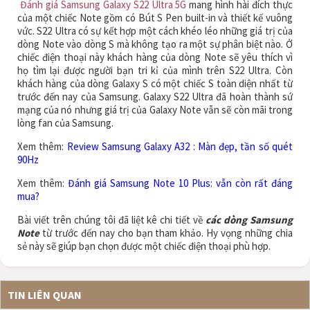
Đánh giá Samsung Galaxy S22 Ultra 5G
mang hình hài đích thực
của một chiếc Note gồm có Bút S Pen built-in và thiết kế vuông
vức. S22 Ultra có sự kết hợp một cách khéo léo những giá trị của
dòng Note vào dòng S mà không tạo ra một sự phân biệt nào. Ở
chiếc điện thoại này khách hàng của dòng Note sẽ yêu thích vì
họ tìm lại được người bạn tri kỉ của mình trên S22 Ultra. Còn
khách hàng của dòng Galaxy S có một chiếc S toàn diện nhất từ
trước đến nay của Samsung. Galaxy S22 Ultra đã hoàn thành sứ
mạng của nó nhưng giá trị của Galaxy Note vẫn sẽ còn mãi trong
lòng fan của Samsung.
Xem thêm:
Review Samsung Galaxy A32 : Màn đẹp, tần số quét
90Hz
Xem thêm:
Đánh giá Samsung Note 10 Plus: vẫn còn rất đáng
mua?
Bài viết trên chúng tôi đã liệt kê chi tiết về
các dòng Samsung
Note
từ trước đến nay cho bạn tham khảo. Hy vọng những chia
sẻ này sẽ giúp bạn chọn được một chiếc điện thoại phù hợp.
TIN LIÊN QUAN