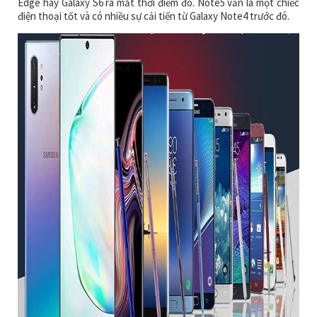
Edge hay Galaxy S6 ra mắt thời điểm đó. Note5 vẫn là một chiếc
điện thoại tốt và có nhiều sự cải tiến từ Galaxy Note4 trước đó.