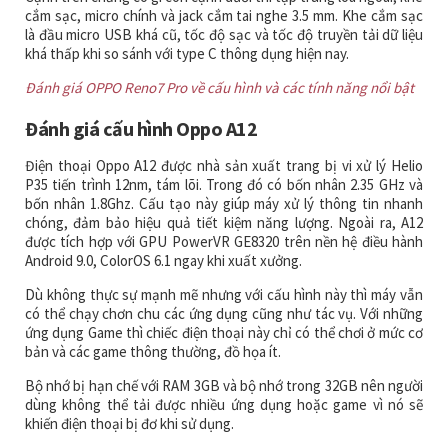
cắm sạc, micro chính và jack cắm tai nghe 3.5 mm. Khe cắm sạc
là đầu micro USB khá cũ, tốc độ sạc và tốc độ truyền tải dữ liệu
khá thấp khi so sánh với type C thông dụng hiện nay.
Đánh giá OPPO Reno7 Pro về cấu hình và các tính năng nổi bật
Đánh giá cấu hình Oppo A12
Điện thoại Oppo A12 được nhà sản xuất trang bị vi xử lý Helio
P35 tiến trình 12nm, tám lõi. Trong đó có bốn nhân 2.35 GHz và
bốn nhân 1.8Ghz. Cấu tạo này giúp máy xử lý thông tin nhanh
chóng, đảm bảo hiệu quả tiết kiệm năng lượng. Ngoài ra, A12
được tích hợp với GPU PowerVR GE8320 trên nền hệ điều hành
Android 9.0, ColorOS 6.1 ngay khi xuất xưởng.
Dù không thực sự mạnh mẽ nhưng với cấu hình này thì máy vẫn
có thể chạy chơn chu các ứng dụng cũng như tác vụ. Với những
ứng dụng Game thì chiếc điện thoại này chỉ có thể chơi ở mức cơ
bản và các game thông thường, đồ họa ít.
Bộ nhớ bị hạn chế với RAM 3GB và bộ nhớ trong 32GB nên người
dùng không thể tải được nhiều ứng dụng hoặc game vì nó sẽ
khiến điện thoại bị đơ khi sử dụng.