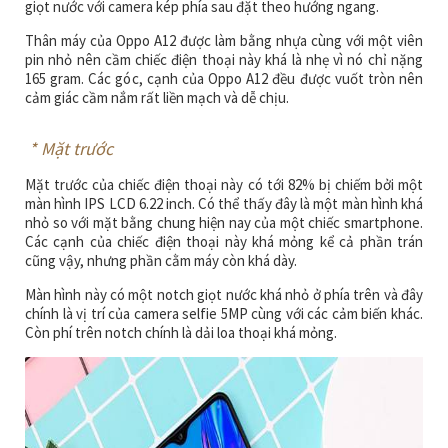
giọt nước với camera kép phía sau đặt theo hướng ngang.
Thân máy của Oppo A12 được làm bằng nhựa cùng với một viên
pin nhỏ nên cầm chiếc điện thoại này khá là nhẹ vì nó chỉ nặng
165 gram. Các góc, cạnh của Oppo A12 đều được vuốt tròn nên
cảm giác cầm nắm rất liền mạch và dễ chịu.
* Mặt trước
Mặt trước của chiếc điện thoại này có tới 82% bị chiếm bởi một
màn hình IPS LCD 6.22 inch. Có thể thấy đây là một màn hình khá
nhỏ so với mặt bằng chung hiện nay của một chiếc smartphone.
Các cạnh của chiếc điện thoại này khá mỏng kể cả phần trán
cũng vậy, nhưng phần cằm máy còn khá dày.
Màn hình này có một notch giọt nước khá nhỏ ở phía trên và đây
chính là vị trí của camera selfie 5MP cùng với các cảm biến khác.
Còn phí trên notch chính là dải loa thoại khá mỏng.