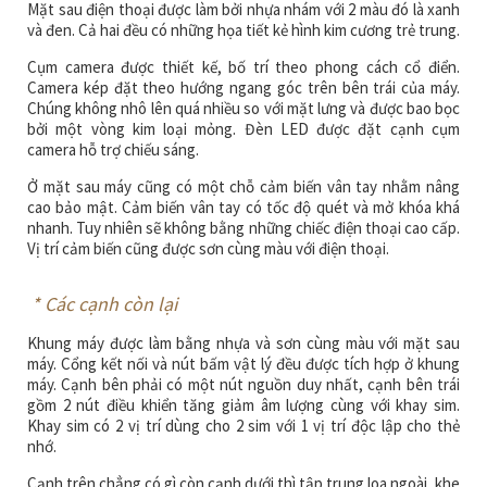
Mặt sau điện thoại được làm bởi nhựa nhám với 2 màu đó là xanh
và đen. Cả hai đều có những họa tiết kẻ hình kim cương trẻ trung.
Cụm camera được thiết kế, bố trí theo phong cách cổ điển.
Camera kép đặt theo hướng ngang góc trên bên trái của máy.
Chúng không nhô lên quá nhiều so với mặt lưng và được bao bọc
bởi một vòng kim loại mỏng. Đèn LED được đặt cạnh cụm
camera hỗ trợ chiếu sáng.
Ở mặt sau máy cũng có một chỗ cảm biến vân tay nhằm nâng
cao bảo mật. Cảm biến vân tay có tốc độ quét và mở khóa khá
nhanh. Tuy nhiên sẽ không bằng những chiếc điện thoại cao cấp.
Vị trí cảm biến cũng được sơn cùng màu với điện thoại.
*
Các cạnh còn lại
Khung máy được làm bằng nhựa và sơn cùng màu với mặt sau
máy. Cổng kết nối và nút bấm vật lý đều được tích hợp ở khung
máy. Cạnh bên phải có một nút nguồn duy nhất, cạnh bên trái
gồm 2 nút điều khiển tăng giảm âm lượng cùng với khay sim.
Khay sim có 2 vị trí dùng cho 2 sim với 1 vị trí độc lập cho thẻ
nhớ.
Cạnh trên chẳng có gì còn cạnh dưới thì tập trung loa ngoài, khe