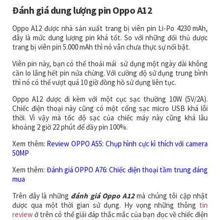
Đánh giá dung lượng pin Oppo A12
Oppo A12 được nhà sản xuất trang bị viên pin Li-Po 4230 mAh,
đây là mức dung lượng pin khá tốt. So với những đối thủ được
trang bị viên pin 5.000 mAh thì nó vẫn chưa thực sự nổi bật.
Viên pin này, bạn có thể thoải mái sử dụng một ngày dài không
cần lo lắng hết pin nửa chừng. Với cường độ sử dụng trung bình
thì nó có thể vượt quá 10 giờ đồng hồ sử dụng liên tục.
Oppo A12 được đi kèm với một cục sạc thường 10W (5V/2A).
Chiếc điện thoại này cũng có một cổng sạc micro USB khá lỗi
thời. Vì vậy mà tốc độ sạc của chiếc máy này cũng khá lâu
khoảng 2 giờ 22 phút để đầy pin 100%.
Xem thêm:
Review OPPO A55: Chụp hình cực kì thích với camera
50MP
Xem thêm:
Đánh giá OPPO A76: Chiếc điện thoại tầm trung đáng
mua
Trên đây là những
đánh giá Oppo A12
mà chúng tôi cập nhật
được qua một thời gian sử dụng. Hy vọng những thông
tin
review
ở trên có thể giải đáp thắc mắc của bạn đọc về chiếc điện