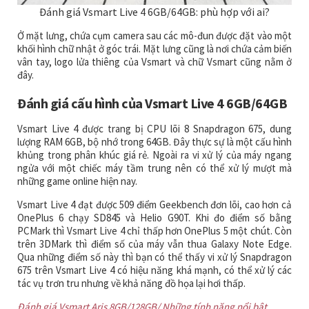
Đánh giá Vsmart Live 4 6GB/64GB: phù hợp với ai?
Ở mặt lưng, chứa cụm camera sau các mô-đun được đặt vào một
khối hình chữ nhật ở góc trái. Mặt lưng cũng là nơi chứa cảm biến
vân tay, logo lửa thiêng của Vsmart và chữ Vsmart cũng nằm ở
đây.
Đánh giá cấu hình của Vsmart Live 4 6GB/64GB
Vsmart Live 4 được trang bị CPU lõi 8 Snapdragon 675, dung
lượng RAM 6GB, bộ nhớ trong 64GB. Đây thực sự là một cấu hình
khủng trong phân khúc giá rẻ. Ngoài ra vi xử lý của máy ngang
ngửa với một chiếc máy tầm trung nên có thể xử lý mượt mà
những game online hiện nay.
Vsmart Live 4 đạt được 509 điểm Geekbench đơn lõi, cao hơn cả
OnePlus 6 chạy SD845 và Helio G90T. Khi đo điểm số bằng
PCMark thì Vsmart Live 4 chỉ thấp hơn OnePlus 5 một chút. Còn
trên 3DMark thì điểm số của máy vẫn thua Galaxy Note Edge.
Qua những điểm số này thì bạn có thể thấy vi xử lý Snapdragon
675 trên Vsmart Live 4 có hiệu năng khá mạnh, có thể xử lý các
tác vụ trơn tru nhưng về khả năng đồ họa lại hơi thấp.
Đánh giá Vsmart Aris 8GB/128GB/ Những tính năng nổi bật