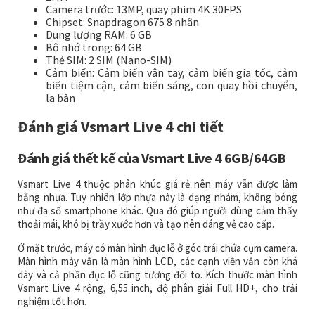
Camera trước: 13MP, quay phim 4K 30FPS
Chipset: Snapdragon 675 8 nhân
Dung lượng RAM: 6 GB
Bộ nhớ trong: 64 GB
Thẻ SIM: 2 SIM (Nano-SIM)
Cảm biến: Cảm biến vân tay, cảm biến gia tốc, cảm
biến tiệm cận, cảm biến sáng, con quay hồi chuyển,
la bàn
Đánh giá Vsmart Live 4 chi tiết
Đánh giá thết kế của Vsmart Live 4 6GB/64GB
Vsmart Live 4 thuộc phân khúc giá rẻ nên máy vẫn được làm
bằng nhựa. Tuy nhiên lớp nhựa này là dạng nhám, không bóng
như đa số smartphone khác. Qua đó giúp người dùng cảm thấy
thoải mái, khó bị trầy xước hơn và tạo nên dáng vẻ cao cấp.
Ở mặt trước, máy có màn hình đục lỗ ở góc trái chứa cụm camera.
Màn hình máy vẫn là màn hình LCD, các cạnh viền vẫn còn khá
dày và cả phần đục lỗ cũng tương đối to. Kích thước màn hình
Vsmart Live 4 rộng, 6,55 inch, độ phân giải Full HD+, cho trải
nghiệm tốt hơn.