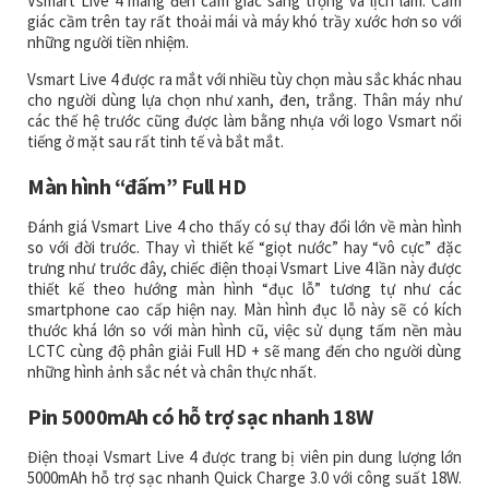
Vsmart Live 4 mang đến cảm giác sang trọng và lịch lãm. Cảm
giác cầm trên tay rất thoải mái và máy khó trầy xước hơn so với
những người tiền nhiệm.
Vsmart Live 4 được ra mắt với nhiều tùy chọn màu sắc khác nhau
cho người dùng lựa chọn như xanh, đen, trắng. Thân máy như
các thế hệ trước cũng được làm bằng nhựa với logo Vsmart nổi
tiếng ở mặt sau rất tinh tế và bắt mắt.
Màn hình “đấm” Full HD
Đánh giá Vsmart Live 4 cho thấy có sự thay đổi lớn về màn hình
so với đời trước. Thay vì thiết kế “giọt nước” hay “vô cực” đặc
trưng như trước đây, chiếc điện thoại Vsmart Live 4 lần này được
thiết kế theo hướng màn hình “đục lỗ” tương tự như các
smartphone cao cấp hiện nay. Màn hình đục lỗ này sẽ có kích
thước khá lớn so với màn hình cũ, việc sử dụng tấm nền màu
LCTC cùng độ phân giải Full HD + sẽ mang đến cho người dùng
những hình ảnh sắc nét và chân thực nhất.
Pin 5000mAh có hỗ trợ sạc nhanh 18W
Điện thoại Vsmart Live 4 được trang bị viên pin dung lượng lớn
5000mAh hỗ trợ sạc nhanh Quick Charge 3.0 với công suất 18W.