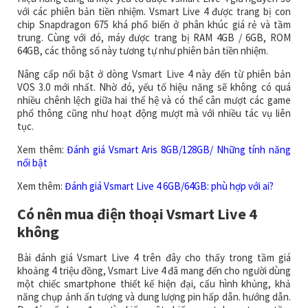
với các phiên bản tiền nhiệm. Vsmart Live 4 được trang bị con
chip Snapdragon 675 khá phổ biến ở phân khúc giá rẻ và tầm
trung. Cùng với đó, máy được trang bị RAM 4GB / 6GB, ROM
64GB, các thông số này tương tự như phiên bản tiền nhiệm.
Nâng cấp nổi bật ở dòng Vsmart Live 4 này đến từ phiên bản
VOS 3.0 mới nhất. Nhờ đó, yếu tố hiệu năng sẽ không có quá
nhiều chênh lệch giữa hai thế hệ và có thể cân mượt các game
phổ thông cũng như hoạt động mượt mà với nhiều tác vụ liên
tục.
Xem thêm:
Đánh giá Vsmart Aris 8GB/128GB/ Những tính năng
nổi bật
Xem thêm:
Đánh giá Vsmart Live 4 6GB/64GB: phù hợp với ai?
Có nên mua điện thoại Vsmart Live 4
không
Bài đánh giá Vsmart Live 4 trên đây cho thấy trong tầm giá
khoảng 4 triệu đồng, Vsmart Live 4 đã mang đến cho người dùng
một chiếc smartphone thiết kế hiện đại, cấu hình khủng, khả
năng chụp ảnh ấn tượng và dung lượng pin hấp dẫn. hướng dẫn.