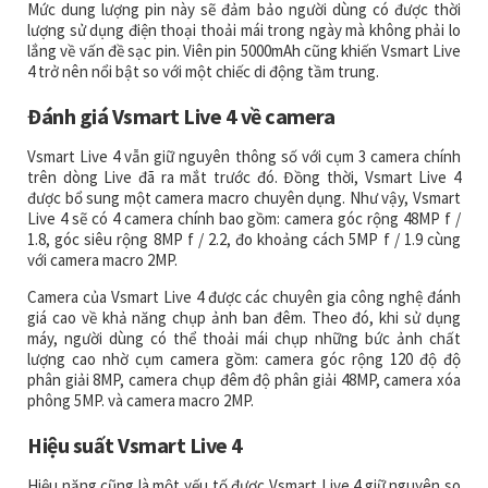
Mức dung lượng pin này sẽ đảm bảo người dùng có được thời
lượng sử dụng điện thoại thoải mái trong ngày mà không phải lo
lắng về vấn đề sạc pin. Viên pin 5000mAh cũng khiến Vsmart Live
4 trở nên nổi bật so với một chiếc di động tầm trung.
Đánh giá Vsmart Live 4 về camera
Vsmart Live 4 vẫn giữ nguyên thông số với cụm 3 camera chính
trên dòng Live đã ra mắt trước đó. Đồng thời, Vsmart Live 4
được bổ sung một camera macro chuyên dụng. Như vậy, Vsmart
Live 4 sẽ có 4 camera chính bao gồm: camera góc rộng 48MP f /
1.8, góc siêu rộng 8MP f / 2.2, đo khoảng cách 5MP f / 1.9 cùng
với camera macro 2MP.
Camera của Vsmart Live 4 được các chuyên gia công nghệ đánh
giá cao về khả năng chụp ảnh ban đêm. Theo đó, khi sử dụng
máy, người dùng có thể thoải mái chụp những bức ảnh chất
lượng cao nhờ cụm camera gồm: camera góc rộng 120 độ độ
phân giải 8MP, camera chụp đêm độ phân giải 48MP, camera xóa
phông 5MP. và camera macro 2MP.
Hiệu suất Vsmart Live 4
Hiệu năng cũng là một yếu tố được Vsmart Live 4 giữ nguyên so