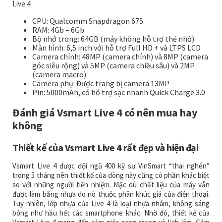
Live 4:
CPU: Qualcomm Snapdragon 675
RAM: 4Gb – 6Gb
Bộ nhớ trong: 64GB (máy không hỗ trợ thẻ nhớ)
Màn hình: 6,5 inch với hỗ trợ Full HD + và LTPS LCD
Camera chính: 48MP (camera chính) và 8MP (camera
góc siêu rộng) và 5MP (camera chiều sâu) và 2MP
(camera macro)
Camera phụ: Được trang bị camera 13MP
Pin: 5000mAh, có hỗ trợ sạc nhanh Quick Charge 3.0
Đánh giá Vsmart Live 4 có nên mua hay
không
Thiết kế của Vsmart Live 4 rất đẹp và hiện đại
Vsmart Live 4 được đội ngũ 400 kỹ sư VinSmart “thai nghén”
trong 5 tháng nên thiết kế của dòng này cũng có phần khác biệt
so với những người tiền nhiệm. Mặc dù chất liệu của máy vẫn
được làm bằng nhựa do nó thuộc phân khúc giá của điện thoại.
Tuy nhiên, lớp nhựa của Live 4 là loại nhựa nhám, không sáng
bóng như hầu hết các smartphone khác. Nhờ đó, thiết kế của