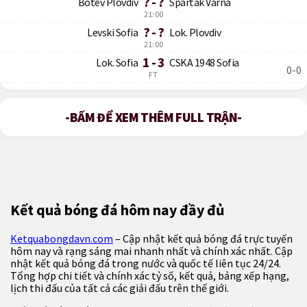
? - ?
Botev Plovdiv
Spartak Varna
21:00
? - ?
Levski Sofia
Lok. Plovdiv
21:00
1 - 3
Lok. Sofia
CSKA 1948 Sofia
0-0
FT
-BẤM ĐỂ XEM THÊM FULL TRẬN-
Kết quả bóng đá hôm nay đầy đủ
Ketquabongdavn.com
– Cập nhật kết quả bóng đá trực tuyến
hôm nay và rạng sáng mai nhanh nhất và chính xác nhất. Cập
nhật kết quả bóng đá trong nước và quốc tế liên tục 24/24.
Tổng hợp chi tiết và chính xác tỷ số, kết quả, bảng xếp hạng,
lịch thi đấu của tất cả các giải đấu trên thế giới.