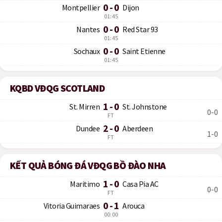
0 - 0
Montpellier
Dijon
01:45
0 - 0
Nantes
Red Star 93
01:45
0 - 0
Sochaux
Saint Etienne
01:45
KQBD VĐQG SCOTLAND
1 - 0
St. Mirren
St. Johnstone
0-0
FT
2 - 0
Dundee
Aberdeen
1-0
FT
KẾT QUẢ BÓNG ĐÁ VĐQG BỒ ĐÀO NHA
1 - 0
Maritimo
Casa Pia AC
0-0
FT
0 - 1
Vitoria Guimaraes
Arouca
00:00