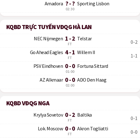
? - ?
Amadora
Sporting Lisbon
02:30
KQBD TRỰC TUYẾN VĐQG HÀ LAN
1 - 2
NEC Nijmegen
Telstar
0-2
FT
4 - 1
Go Ahead Eagles
Willem II
1-1
FT
0 - 0
PSV Eindhoven
Fortuna Sittard
01:00
0 - 0
AZ Alkmaar
ADO Den Haag
02:00
KQBD VĐQG NGA
0 - 2
Krylya Sovetov
Baltika
0-1
FT
0 - 0
Lok. Moscow
Akron Togliatti
0-0
FT