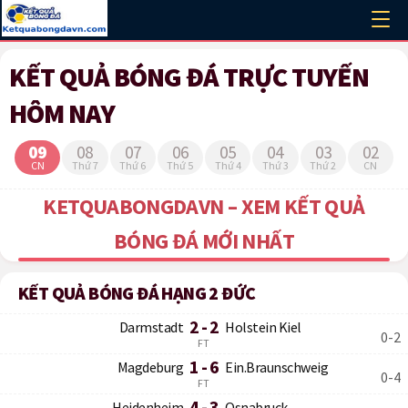
KẾT QUẢ BÓNG ĐÁ TRỰC TUYẾN
HÔM NAY
09
08
07
06
05
04
03
02
CN
Thứ 7
Thứ 6
Thứ 5
Thứ 4
Thứ 3
Thứ 2
CN
KETQUABONGDAVN – XEM KẾT QUẢ
BÓNG ĐÁ MỚI NHẤT
KẾT QUẢ BÓNG ĐÁ HẠNG 2 ĐỨC
2 - 2
Darmstadt
Holstein Kiel
0-2
FT
1 - 6
Magdeburg
Ein.Braunschweig
0-4
FT
4 - 3
Heidenheim
Osnabruck