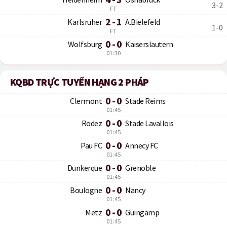
3-2
FT
2 - 1
Karlsruher
A.Bielefeld
1-0
FT
0 - 0
Wolfsburg
Kaiserslautern
01:30
KQBD TRỰC TUYẾN HẠNG 2 PHÁP
0 - 0
Clermont
Stade Reims
01:45
0 - 0
Rodez
Stade Lavallois
01:45
0 - 0
Pau FC
Annecy FC
01:45
0 - 0
Dunkerque
Grenoble
01:45
0 - 0
Boulogne
Nancy
01:45
0 - 0
Metz
Guingamp
01:45