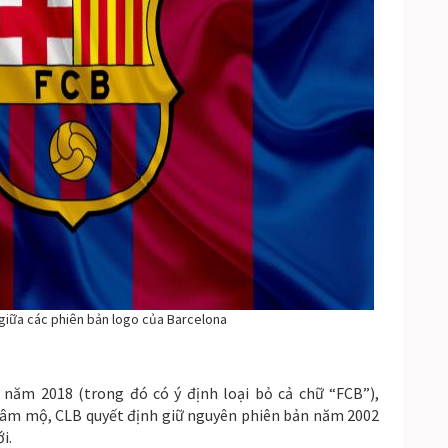
 giữa các phiên bản logo của Barcelona
 năm 2018 (trong đó có ý định loại bỏ cả chữ “FCB”),
hâm mộ, CLB quyết định giữ nguyên phiên bản năm 2002
i.