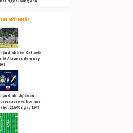
hất Ngoại hạng Anh
TIN MỚI NHẤT
hận định kèo Keflavik
s IA Akranes đêm nay
9/7
hận định, dự đoán
uressaare vs Nomme
alju, 21h00 ngày 19/7