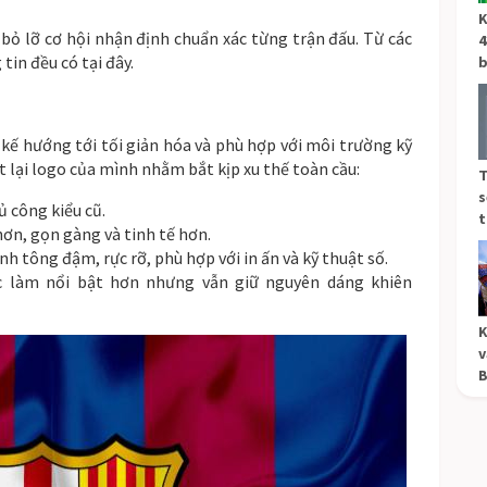
K
bỏ lỡ cơ hội nhận định chuẩn xác từng trận đấu. Từ các
4
tin đều có tại đây.
b
 kế hướng tới tối giản hóa và phù hợp với môi trường kỹ
t lại logo của mình nhằm bắt kịp xu thế toàn cầu:
T
s
hủ công kiểu cũ.
t
n, gọn gàng và tinh tế hơn.
h tông đậm, rực rỡ, phù hợp với in ấn và kỹ thuật số.
c làm nổi bật hơn nhưng vẫn giữ nguyên dáng khiên
K
v
B