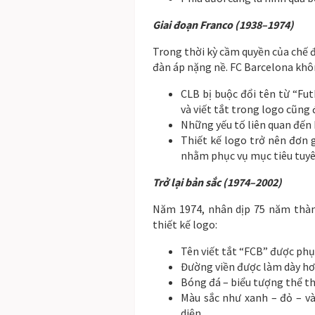
Giai đoạn Franco (1938–1974)
Trong thời kỳ cầm quyền của chế đ
đàn áp nặng nề. FC Barcelona kh
CLB bị buộc đổi tên từ “Fu
và viết tắt trong logo cũng 
Những yếu tố liên quan đến
Thiết kế logo trở nên đơn 
nhằm phục vụ mục tiêu tuyên
Trở lại bản sắc (1974–2002)
Năm 1974, nhân dịp 75 năm thành
thiết kế logo:
Tên viết tắt “FCB” được phục
Đường viền được làm dày hơ
Bóng đá – biểu tượng thể th
Màu sắc như xanh – đỏ – v
diện.