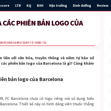
escore
LTĐ
KQ
BXH
Hậu trường
Dinh dưỡng
Review
A CÁC PHIÊN BẢN LOGO CỦA
29/07/2025 16:49:17
(GMT+7)
- VIEW : 722
n liền với văn hóa, truyền thống và niềm tự hào xứ
a các phiên bản logo của Barcelona là gì? Cùng khám
hiên bản logo của Barcelona
9, FC Barcelona chưa có logo riêng mà sử dụng biểu
Barcelona. Thiết kế này có hình dáng viên thuốc thẳng