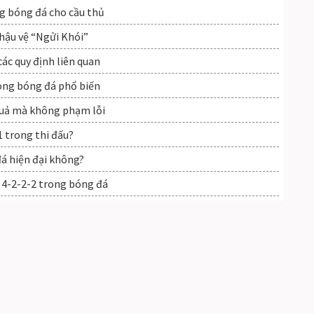
g bóng đá cho cầu thủ
 hậu vệ “Ngửi Khói”
ác quy định liên quan
rong bóng đá phổ biến
quả mà không phạm lỗi
1 trong thi đấu?
đá hiện đại không?
 4-2-2-2 trong bóng đá