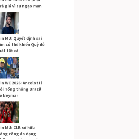
rả giá vì sự ngạo mạn
in MU: Quyết định sai
ầm có thể khiến Quỷ đỏ
ất tất cả
in WC 2026: Ancelotti
ỏi Tổng thống Brazil
ề Neymar
in MU: CLB sở hữu
àng công đa dạng