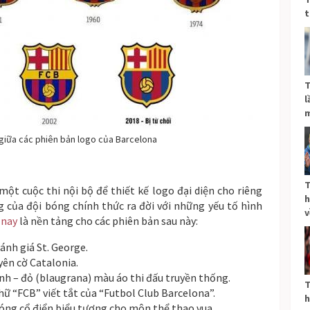
t
T
l
m
 giữa các phiên bản logo của Barcelona
T
ột cuộc thi nội bộ để thiết kế logo đại diện cho riêng
h
g của đội bóng chính thức ra đời với những yếu tố hình
v
 nay
là nền tảng cho các phiên bản sau này:
hánh giá St. George.
yên cờ Catalonia.
nh – đỏ (blaugrana) màu áo thi đấu truyền thống.
T
hữ “FCB” viết tắt của “Futbol Club Barcelona”.
h
bóng cổ điển biểu tượng cho môn thể thao vua