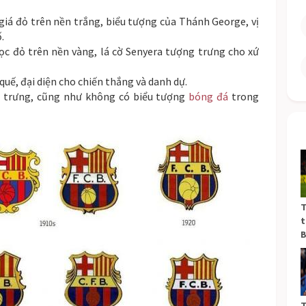
 giá đỏ trên nền trắng, biểu tượng của Thánh George, vị
.
sọc đỏ trên nền vàng, lá cờ Senyera tượng trưng cho xứ
quế, đại diện cho chiến thắng và danh dự.
 trưng, cũng như không có biểu tượng
bóng đá
trong
T
t
B
T