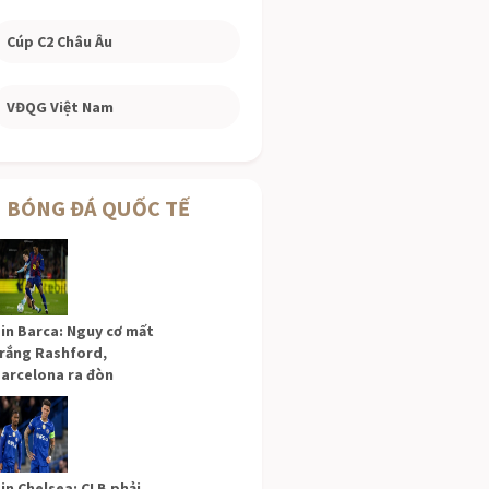
Cúp C2 Châu Âu
VĐQG Việt Nam
BÓNG ĐÁ QUỐC TẾ
in Barca: Nguy cơ mất
rắng Rashford,
arcelona ra đòn
in Chelsea: CLB phải