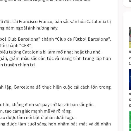
n
ộ độc tài Francisco Franco, bản sắc văn hóa Catalonia bị
ông nằm ngoài ảnh hưởng này:
tbol Club Barcelona” thành “Club de Fútbol Barcelona”,
đổi thành “CFB”.
 biểu tượng Catalonia bị làm mờ nhạt hoặc thu nhỏ.
N
v
giản, giảm màu sắc dân tộc và mang tính trung lập hơn
1
 truyền chính trị.
 lập, Barcelona đã thực hiện cuộc cải cách lớn trong
N
K
 hồi, khẳng định sự quay trở lại với bản sắc gốc.
K
n, tạo cảm giác mạnh mẽ và rõ ràng.
ao được làm nổi bật ở phần dưới logo.
àng được làm tươi sáng hơn nhằm bắt mắt và dễ nhận