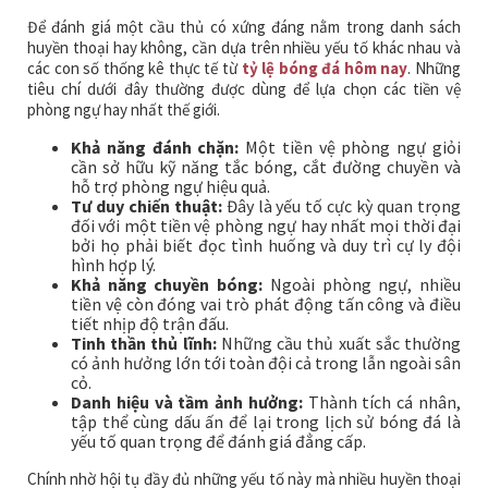
Để đánh giá một cầu thủ có xứng đáng nằm trong danh sách
huyền thoại hay không, cần dựa trên nhiều yếu tố khác nhau và
các con số thống kê thực tế từ
tỷ lệ bóng đá hôm nay
. Những
tiêu chí dưới đây thường được dùng để lựa chọn các tiền vệ
phòng ngự hay nhất thế giới.
Khả năng đánh chặn:
Một tiền vệ phòng ngự giỏi
cần sở hữu kỹ năng tắc bóng, cắt đường chuyền và
hỗ trợ phòng ngự hiệu quả.
Tư duy chiến thuật:
Đây là yếu tố cực kỳ quan trọng
đối với một tiền vệ phòng ngự hay nhất mọi thời đại
bởi họ phải biết đọc tình huống và duy trì cự ly đội
hình hợp lý.
Khả năng chuyền bóng:
Ngoài phòng ngự, nhiều
tiền vệ còn đóng vai trò phát động tấn công và điều
tiết nhịp độ trận đấu.
Tinh thần thủ lĩnh:
Những cầu thủ xuất sắc thường
có ảnh hưởng lớn tới toàn đội cả trong lẫn ngoài sân
cỏ.
Danh hiệu và tầm ảnh hưởng:
Thành tích cá nhân,
tập thể cùng dấu ấn để lại trong lịch sử bóng đá là
yếu tố quan trọng để đánh giá đẳng cấp.
Chính nhờ hội tụ đầy đủ những yếu tố này mà nhiều huyền thoại