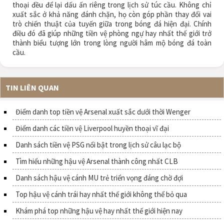
thoại đều để lại dấu ấn riêng trong lịch sử túc cầu. Không chỉ
xuất sắc ở khả năng đánh chặn, họ còn góp phần thay đổi vai
trò chiến thuật của tuyến giữa trong bóng đá hiện đại. Chính
điều đó đã giúp những tiền vệ phòng ngự hay nhất thế giới trở
thành biểu tượng lớn trong lòng người hâm mộ bóng đá toàn
cầu.
TIN LIÊN QUAN
Điểm danh top tiền vệ Arsenal xuất sắc dưới thời Wenger
Điểm danh các tiền vệ Liverpool huyền thoại vĩ đại
Danh sách tiền vệ PSG nổi bật trong lịch sử câu lạc bộ
Tìm hiểu những hậu vệ Arsenal thành công nhất CLB
Danh sách hậu vệ cánh MU trẻ triển vọng đáng chờ đợi
Top hậu vệ cánh trái hay nhất thế giới không thể bỏ qua
Khám phá top những hậu vệ hay nhất thế giới hiện nay