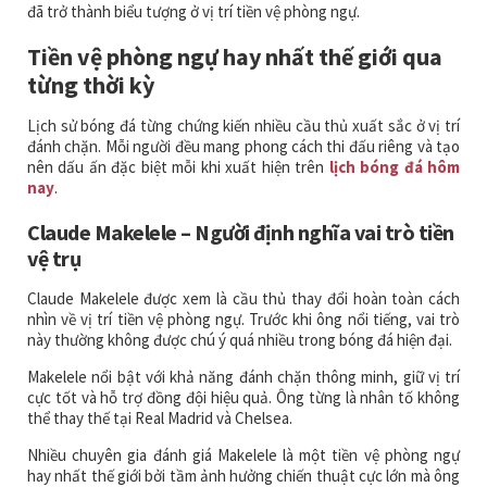
đã trở thành biểu tượng ở vị trí tiền vệ phòng ngự.
Tiền vệ phòng ngự hay nhất thế giới qua
từng thời kỳ
Lịch sử bóng đá từng chứng kiến nhiều cầu thủ xuất sắc ở vị trí
đánh chặn. Mỗi người đều mang phong cách thi đấu riêng và tạo
nên dấu ấn đặc biệt mỗi khi xuất hiện trên
lịch bóng đá hôm
nay
.
Claude Makelele – Người định nghĩa vai trò tiền
vệ trụ
Claude Makelele được xem là cầu thủ thay đổi hoàn toàn cách
nhìn về vị trí tiền vệ phòng ngự. Trước khi ông nổi tiếng, vai trò
này thường không được chú ý quá nhiều trong bóng đá hiện đại.
Makelele nổi bật với khả năng đánh chặn thông minh, giữ vị trí
cực tốt và hỗ trợ đồng đội hiệu quả. Ông từng là nhân tố không
thể thay thế tại Real Madrid và Chelsea.
Nhiều chuyên gia đánh giá Makelele là một tiền vệ phòng ngự
hay nhất thế giới bởi tầm ảnh hưởng chiến thuật cực lớn mà ông