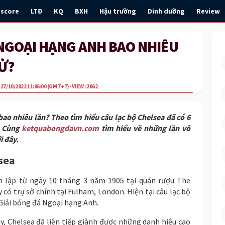
escore
LTĐ
KQ
BXH
Hậu trường
Dinh dưỡng
Review
 NGOẠI HẠNG ANH BAO NHIÊU
Ử?
7/10/2022 11:06:00
(GMT+7)
- VIEW : 2062
ao nhiêu lần? Theo tìm hiểu câu lạc bộ Chelsea đã có 6
. Cùng
ketquabongdavn.com
tìm hiểu về những lần vô
i đây.
lsea
 lập từ ngày 10 tháng 3 năm 1905 tại quán rượu The
 có trụ sở chính tại Fulham, London. Hiện tại câu lạc bộ
Giải bóng đá Ngoại hạng Anh.
, Chelsea đã liên tiếp giành được những danh hiệu cao