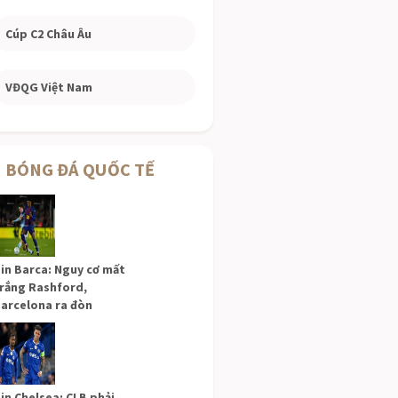
Cúp C2 Châu Âu
VĐQG Việt Nam
BÓNG ĐÁ QUỐC TẾ
in Barca: Nguy cơ mất
rắng Rashford,
arcelona ra đòn
in Chelsea: CLB phải