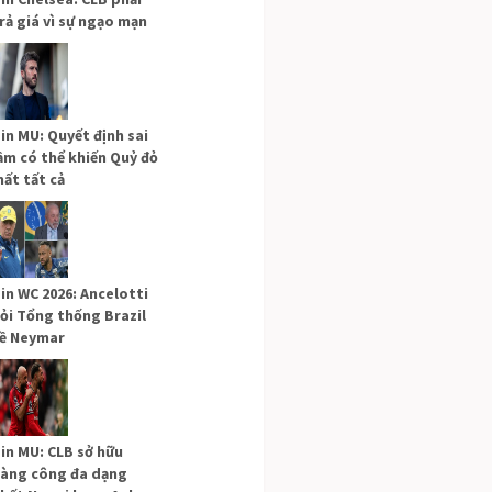
rả giá vì sự ngạo mạn
in MU: Quyết định sai
ầm có thể khiến Quỷ đỏ
ất tất cả
in WC 2026: Ancelotti
ỏi Tổng thống Brazil
ề Neymar
in MU: CLB sở hữu
àng công đa dạng