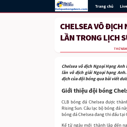
Trang chủ
Liv
CHELSEA VÔ ĐỊCH
LẦN TRONG LỊCH S
THỨ NĂM 2
Chelsea vô địch Ngoại Hạng Anh b
lần vô địch giải Ngoại hạng Anh
địch của đội bóng qua bài viết dướ
Giới thiệu đội bóng Che
CLB bóng đá Chelsea được thành
Rising Sun. Câu lạc bộ bóng đá này
bóng đá Chelsea đang thi đấu tại 
Kể từ ngày mới thành lập đến nay