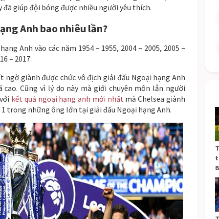
y đã giúp đội bóng được nhiều người yêu thích.
ạng Anh bao nhiêu lần?
i hạng Anh vào các năm 1954 – 1955, 2004 – 2005, 2005 –
16 – 2017.
t ngờ giành được chức vô địch giải đấu Ngoại hạng Anh
á cao. Cũng vì lý do này mà giới chuyên môn lẫn người
 với
kết quả ngoại hạng anh mới nhất
mà Chelsea giành
1 trong những ông lớn tại giải đấu Ngoại hạng Anh.
T
t
B
T