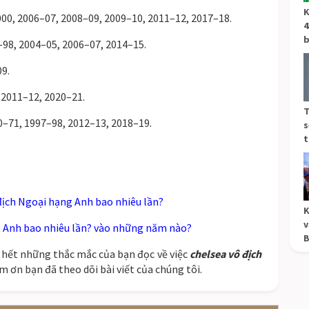
K
00, 2006–07, 2008–09, 2009–10, 2011–12, 2017–18.
4
b
–98, 2004–05, 2006–07, 2014–15.
09.
 2011–12, 2020–21.
T
0–71, 1997–98, 2012–13, 2018–19.
s
t
 địch Ngoại hạng Anh bao nhiêu lần?
K
v
 Anh bao nhiêu lần? vào những năm nào?
B
áp hết những thắc mắc của bạn đọc về việc
chelsea vô địch
m ơn bạn đã theo dõi bài viết của chúng tôi.