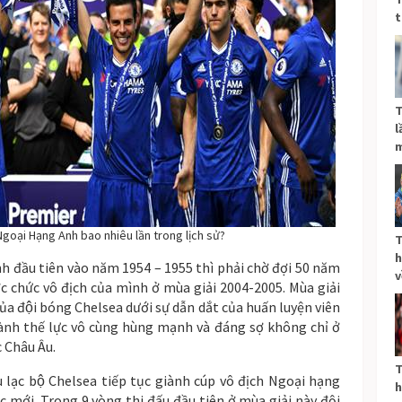
t
T
l
m
goại Hạng Anh bao nhiêu lần trong lịch sử?
T
h
nh đầu tiên vào năm 1954 – 1955 thì phải chờ đợi 50 năm
v
ược chức vô địch của mình ở mùa giải 2004-2005. Mùa giải
̉a đội bóng Chelsea dưới sự dẫn dắt của huấn luyện viên
nh thế lực vô cùng hùng mạnh và đáng sợ không chỉ ở
c Châu Âu.
T
lạc bộ Chelsea tiếp tục giành cúp vô địch Ngoại hạng
h
c mới. Trong 9 vòng thi đấu đầu tiên ở mùa giải này đội