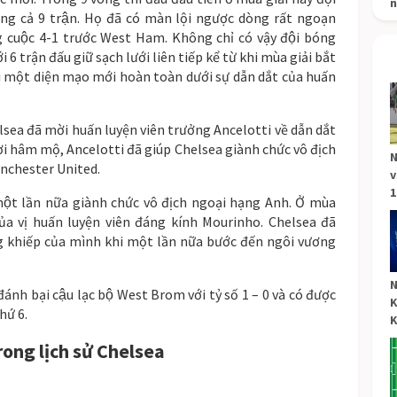
n
g cả 9 trận. Họ đã có màn lội ngược dòng rất ngoạn
cuộc 4-1 trước West Ham. Không chỉ có vậy đội bóng
́i 6 trận đấu giữ sạch lưới liên tiếp kể từ khi mùa giải bắt
đổi một diện mạo mới hoàn toàn dưới sự dẫn dắt của huấn
ea đã mời huấn luyện viên trưởng Ancelotti về dẫn dắt
 hâm mộ, Ancelotti đã giúp Chelsea giành chức vô địch
N
anchester United.
v
1
ột lần nữa giành chức vô địch ngoại hạng Anh. Ở mùa
của vị huấn luyện viên đáng kính Mourinho. Chelsea đã
khiếp của mình khi một lần nữa bước đến ngôi vương
N
nh bại cậu lạc bộ West Brom với tỷ số 1 – 0 và có được
K
ứ 6.
K
ong lịch sử Chelsea