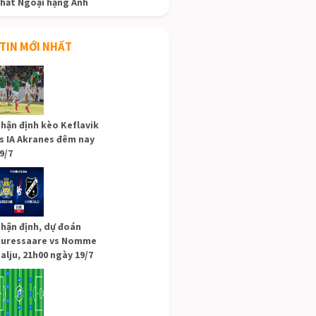
hất Ngoại hạng Anh
TIN MỚI NHẤT
hận định kèo Keflavik
s IA Akranes đêm nay
9/7
hận định, dự đoán
uressaare vs Nomme
alju, 21h00 ngày 19/7