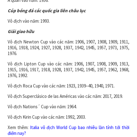
Á quân vào năm: 1956.
Cúp bóng đá các quốc gia liên châu lục
Vô địch vào năm: 1993.
Giải giao hữu
Vô địch Newton Cup vào các năm: 1906, 1907, 1908, 1909, 1911,
1916, 1918, 1924, 1927, 1928, 1937, 1942, 1945, 1957, 1973, 1975,
1976.
Vô địch Lipton Cup vào các năm: 1906, 1907, 1908, 1909, 1913,
1915, 1916, 1917, 1918, 1928, 1937, 1942, 1945, 1957, 1962, 1968,
1976, 1992.
Vô địch Roca Cup vào các năm: 1923, 1939–40, 1940, 1971.
Vô địch Superclásico de las Américas vào các năm: 2017, 2019.
Vô địch Nations´ Cup vào năm: 1964.
Vô địch Kirin Cup vào các năm: 1992, 2003.
Xem thêm:
Italia vô địch World Cup bao nhiêu lần tính tới thời
điểm nay?