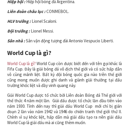
Hiệp hội :
Hiệp hội bóng đá Argentina.
Liên đoàn châu lục :
CONMEBOL.
HLV trưởng :
Lionel Scaloni.
Đội trưởng :
Lionel Messi.
Sân nhà :
Sân vận động tượng đài Antonio Vespucio Liberti.
World Cup là gì?
World Cup là gì?
World Cup còn được biết đến với tên gọi khác là
Fifa Cup. Đây là giải bóng đá vô địch thế giới và có sức hấp dẫn
vô cùng mãnh liệt. Bất kỳ đội bóng quốc gia nào trên thế giới
cũng mong muốn được ghi danh và giành giải thưởng tại đấu
trường khốc liệt và đầy vinh quang này.
Giải World Cup được tổ chức bởi Liên đoàn Bóng đá Thế giới với
thể thức 4 năm một lần. Giải đấu được tổ chức lần đầu tiên vào
năm 1930. Tính đến nay thì giải đấu World Cup mới chỉ bị gián
đoạn 2 lần vào năm 1942 và 1946 do chiến tranh thế giới thứ II.
Chính vì sự khốc liệt, hấp dẫn mà giải đấu tạo ra nên giải đấu
World Cup là giải đấu mà ai cũng thèm muốn.