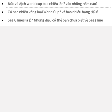
Đức vô địch world cup bao nhiêu lần? vào những năm nào?
Có bao nhiêu vòng loại World Cup? và bao nhiêu bảng đấu?
Sea Games là gì? Những điều có thể bạn chưa biết về Seagame