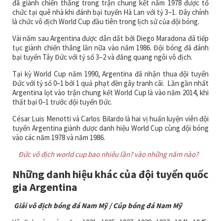
đã giành chiến thắng trong trận chung kết năm 1978 được tổ
chức tại quê nhà khi đánh bại tuyển Hà Lan với tỷ 3–1. Đây chính
là chức vô địch World Cup đầu tiên trong lịch sử của đội bóng.
Vài năm sau Argentina được dẫn dắt bởi Diego Maradona đã tiếp
tục giành chiến thắng lần nữa vào năm 1986. Đội bóng đã đánh
bại tuyển Tây Đức với tỷ số 3–2 và đăng quang ngôi vô địch.
Tại kỳ World Cup năm 1990, Argentina đã nhận thua đội tuyển
Đức với tỷ số 0–1 bởi 1 quả phạt đền gây tranh cãi. Lần gần nhất
Argentina lọt vào trận chung kết World Cup là vào năm 2014, khi
thất bại 0–1 trước đội tuyển Đức.
César Luis Menotti và Carlos Bilardo là hai vị huấn luyện viên đội
tuyển Argentina giành được danh hiệu World Cup cùng đội bóng
vào các năm 1978 và năm 1986.
Đức vô địch world cup bao nhiêu lần? vào những năm nào?
Những danh hiệu khác của đội tuyển quốc
gia Argentina
Giải vô địch bóng đá Nam Mỹ / Cúp bóng đá Nam Mỹ