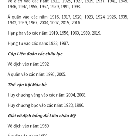
Vô địch vào các năm: 1921, 1925, 1927, 1929, 1937, 1941, 1945,
1946, 1947, 1955, 1957, 1959, 1991, 1993.
Á quân vào các năm: 1916, 1917, 1920, 1923, 1924, 1926, 1935,
1942, 1959, 1967, 2004, 2007, 2015, 2016.
Hạng ba vào các năm: 1919, 1956, 1963, 1989, 2019.
Hạng tư vào các năm: 1922, 1987.
Cúp Liên đoàn các châu lục
Vô địch vào năm: 1992.
Á quân vào các năm: 1995, 2005.
Thế vận hội Mùa hè
Huy chương vàng vào các năm: 2004, 2008.
Huy chương bạc vào các năm: 1928, 1996.
Giải vô địch bóng đá Liên châu Mỹ
Vô địch vào năm: 1960.