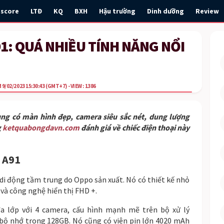
escore
LTĐ
KQ
BXH
Hậu trường
Dinh dưỡng
Review
1: QUÁ NHIỀU TÍNH NĂNG NỔI
9/02/2023 15:30:43
(GMT+7)
- VIEW : 1386
ng có màn hình đẹp, camera siêu sắc nét, dung lượng
g
ketquabongdavn.com
đánh giá về chiếc điện thoại này
 A91
 di động tầm trung do Oppo sản xuất. Nó có thiết kế nhỏ
 và công nghệ hiển thị FHD +.
a lớp với 4 camera, cấu hình mạnh mẽ trên bộ xử lý
bộ nhớ trong 128GB. Nó cũng có viên pin lớn 4020 mAh