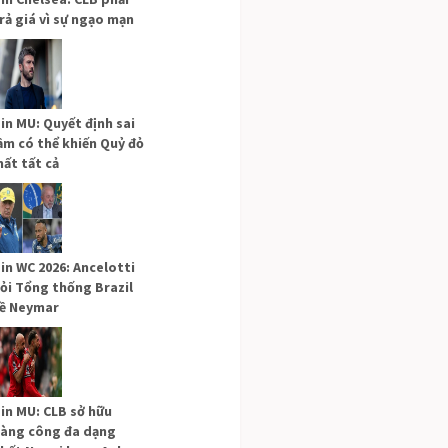
rả giá vì sự ngạo mạn
in MU: Quyết định sai
ầm có thể khiến Quỷ đỏ
ất tất cả
in WC 2026: Ancelotti
ỏi Tổng thống Brazil
ề Neymar
in MU: CLB sở hữu
àng công đa dạng