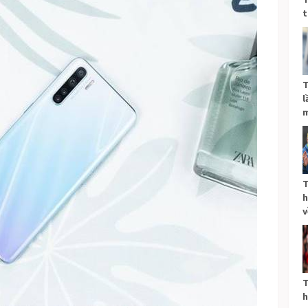
t
T
l
m
T
h
v
T
h