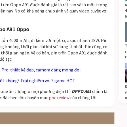
a
tr
ê
n
Opp
o
A
91
đ
ư
ợ
c
đ
án
h
g
i
á
l
à
r
ấ
t
ca
o
v
à
l
à
m
ộ
t
tr
ong
K
i
ệ
n
n
ay
.
N
ó
c
ó
kh
ả
n
ă
ng
ch
ụ
p
ả
n
h
v
à
qu
ay
video
t
uy
ệ
t
v
ờ
i
4
b
p
o
A
91
O
ppo
g
l
ớ
n
4000
m
Ah
,
đ
i
k
è
m
v
ớ
i
m
ộ
t
c
ụ
c
s
ạ
c
n
han
h
18
W
.
Pin
T
ng
k
ho
ả
ng
th
ờ
i
g
ian
d
à
i
k
hi
s
ử
d
ụ
ng
í
t
n
h
ấ
t
.
Pin
c
ũ
ng
c
ó
s
th
ờ
i
g
ian
ng
ắ
n
.
V
ề
c
ơ
b
ả
n
,
pin
tr
ê
n
Opp
o
A
91
đ
ư
ợ
c
đ
án
h
t
đ
ộ
s
ạ
c
.
 Pro: thiết kế đẹp, camera đáng mong đợi
ốt không? Trải nghiệm với 3 game HOT
K
one ấn tượng ở mọi phương diện thì
OPPO A91
chính là
v
ọc đã theo dõi chuyên mục
góc review
của chúng tôi.
B