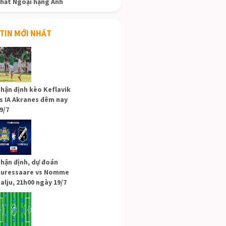
hất Ngoại hạng Anh
TIN MỚI NHẤT
hận định kèo Keflavik
s IA Akranes đêm nay
9/7
hận định, dự đoán
uressaare vs Nomme
alju, 21h00 ngày 19/7