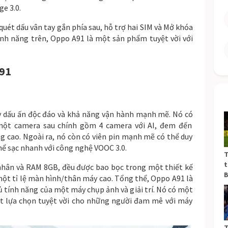
e 3.0.
uét dấu vân tay gắn phía sau, hỗ trợ hai SIM và Mở khóa
ính năng trên, Oppo A91 là một sản phẩm tuyệt vời với
91
y
d
ấ
u
ấ
n
đ
ộ
c
đ
á
o
v
à
kh
ả
n
ă
ng
v
ậ
n
h
à
n
h
m
ạ
n
h
m
ẽ
.
N
ó
c
ó
m
ộ
t
camera
sa
u
ch
ín
h
g
ồ
m
4
camera
v
ớ
i
AI
,
đ
em
đ
ế
n
ng
ca
o
.
N
go
à
i
ra
,
n
ó
c
ò
n
c
ó
vi
ê
n
pin
m
ạ
n
h
m
ẽ
c
ó
th
ể
d
uy
h
ể
s
ạ
c
n
han
h
v
ớ
i
c
ô
ng
n
gh
ệ
VO
OC
3
.
0
.
T
t
n
h
â
n
v
à
RAM
8
GB
,
đ
ề
u
đ
ư
ợ
c
b
ao
b
ọ
c
tr
ong
m
ộ
t
th
i
ế
t
k
ế
B
m
ộ
t
t
ỉ
l
ệ
m
à
n
h
ì
n
h
/
th
â
n
m
á
y
ca
o
.
T
ổ
ng
th
ể
,
Opp
o
A
91
l
à
ủ
t
ín
h
n
ă
ng
c
ủ
a
m
ộ
t
m
á
y
ch
ụ
p
ả
n
h
v
à
g
i
ả
i
tr
í
.
N
ó
c
ó
m
ộ
t
t
l
ự
a
ch
ọ
n
t
uy
ệ
t
v
ờ
i
cho
n
h
ữ
ng
ng
ư
ờ
i
đ
am
m
ê
v
ớ
i
m
á
y
T