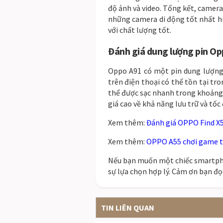
đ
ộ
ả
n
h
v
à
video
.
T
ổ
ng
k
ế
t
,
camer
n
h
ữ
ng
camera
di
đ
ộ
ng
t
ố
t
n
h
ấ
t
h
v
ớ
i
ch
ấ
t
l
ư
ợ
ng
t
ố
t
.
Đ
án
h
g
i
á
dung lượng pin
Op
O
ppo
A
91
c
ó
m
ộ
t
pin
d
ung
l
ư
ợ
n
tr
ê
n
đ
i
ệ
n
tho
ạ
i
c
ó
th
ể
t
ồ
n
t
ạ
i
tr
o
th
ể
đ
ư
ợ
c
s
ạ
c
n
han
h
tr
ong
k
ho
ả
ng
g
i
á
ca
o
v
ề
kh
ả
n
ă
ng
l
ư
u
tr
ữ
v
à
t
ố
c
Xem thêm:
Đánh giá OPPO Find X5
Xem thêm:
OPPO A55 chơi game t
Nếu bạn muốn một chiếc smartph
sự lựa chọn hợp lý. Cảm ơn bạn đ
TIN LIÊN QUAN