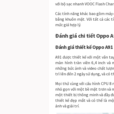
với bộ sạc nhanh VOOC Flash Charg
Các tính năng khác bao gồm máy q
bằng khuôn mặt. Với tất cả các t
mức giá hợp lý.
Đánh giá chi tiết Oppo
A
Đ
án
h
g
i
á
th
i
ế
t
k
ế
Opp
o
A
91
A
91
đ
ư
ợ
c
th
i
ế
t
k
ế
v
ớ
i
m
ộ
t
v
â
n
t
a
m
à
n
h
ì
n
h
tr
à
n
vi
ề
n
6
,
4
inch
v
à
n
h
ữ
ng
b
ứ
c
ả
n
h
v
à
video
ch
ấ
t
l
ư
ợ
tr
ì
l
ê
n
đ
ế
n
2
ng
à
y
s
ử
d
ụ
ng
,
v
à
c
ó
t
M
ọ
i
th
ứ
c
ù
ng
v
ớ
i
c
ấ
u
h
ì
n
h
CPU
8
n
h
ỏ
g
ọ
n
v
ớ
i
m
ộ
t
b
ề
m
ặ
t
tr
ơ
n
v
à
m
ộ
t
th
i
ế
t
b
ị
th
ô
ng
min
h
v
à
đ
ầ
y
đ
th
i
ế
t
k
ế
đ
ẹ
p
m
ắ
t
v
à
c
ó
th
ể
l
à
m
ộ
ả
n
h
v
à
g
i
ả
i
tr
í
.