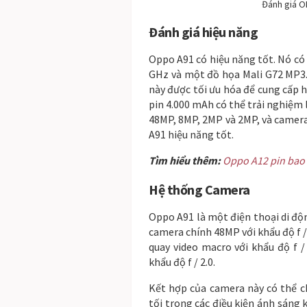
Đánh giá O
Đ
án
h
g
i
á
hiệu năng
O
ppo
A
91
c
ó
hi
ệ
u
n
ă
ng
t
ố
t
.
N
ó
c
ó
GHz
v
à
m
ộ
t
đ
ồ
h
ọ
a
Mali
G
72
MP
3
n
à
y
đ
ư
ợ
c
t
ố
i
ư
u
h
ó
a
đ
ể
c
ung
c
ấ
p
h
pin
4
.
000
m
Ah
c
ó
th
ể
tr
ả
i
n
gh
i
ệ
m
48
MP
,
8
MP
,
2
MP
v
à
2
MP
,
v
à
camer
A
91
hi
ệ
u
n
ă
ng
t
ố
t
.
Tìm hiểu thêm:
Oppo A12 pin bao
Hệ thống Camera
O
ppo
A
91
l
à
m
ộ
t
đ
i
ệ
n
tho
ạ
i
di
đ
ộ
camera
ch
ín
h
48
MP
v
ớ
i
kh
ẩ
u
đ
ộ
f
qu
ay
video
macro
v
ớ
i
kh
ẩ
u
đ
ộ
f
/
kh
ẩ
u
đ
ộ
f
/
2
.
0
.
K
ế
t
h
ợ
p
c
ủ
a
camera
n
à
y
c
ó
th
ể
c
t
ố
i
tr
ong
c
á
c
đ
i
ề
u
ki
ệ
n
á
n
h
s
á
ng
k