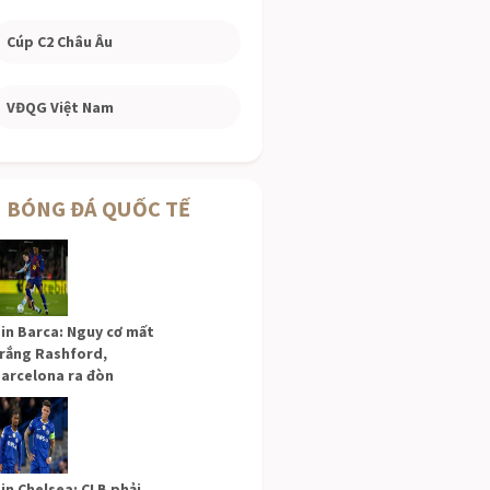
Cúp C2 Châu Âu
VĐQG Việt Nam
BÓNG ĐÁ QUỐC TẾ
in Barca: Nguy cơ mất
rắng Rashford,
arcelona ra đòn
in Chelsea: CLB phải