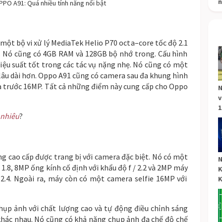
n
PPO A91: Quá nhiều tính năng nổi bật
m
ộ
t
b
ộ
vi
x
ử
l
ý
Media
T
ek
Hel
io
P
70
oct
a
–
core
t
ố
c
đ
ộ
2
.
1
.
N
ó
c
ũ
ng
c
ó
4
GB
RAM
v
à
128
GB
b
ộ
n
h
ớ
tr
ong
.
C
ấ
u
h
ì
n
h
i
ệ
u
su
ấ
t
t
ố
t
tr
ong
c
á
c
t
á
c
v
ụ
n
ặ
ng
n
h
ẹ
.
N
ó
c
ũ
ng
c
ó
m
ộ
t
l
â
u
d
à
i
h
ơ
n
.
Opp
o
A
91
c
ũ
ng
c
ó
camera
sa
u
đ
a
k
hung
h
ì
n
h
a
tr
ư
ớ
c
16
MP
.
T
ấ
t
c
ả
n
h
ữ
ng
đ
i
ể
m
n
à
y
c
ung
c
ấ
p
cho
Opp
o
N
v
1
 nhiêu
?
ng
ca
o
c
ấ
p
đ
ư
ợ
c
tr
ang
b
ị
v
ớ
i
camera
đ
ặ
c
bi
ệ
t
.
N
ó
c
ó
m
ộ
t
N
/
1
.
8
,
8
MP
ố
ng
k
ín
h
c
ố
đ
ị
n
h
v
ớ
i
kh
ẩ
u
đ
ộ
f
/
2
.
2
v
à
2
MP
m
á
y
K
2
.
4
.
N
go
à
i
ra
,
m
á
y
c
ò
n
c
ó
m
ộ
t
camera
selfie
16
MP
v
ớ
i
K
h
ụ
p
ả
n
h
v
ớ
i
ch
ấ
t
l
ư
ợ
ng
ca
o
v
à
t
ự
đ
ộ
ng
đ
i
ề
u
ch
ỉ
n
h
s
á
ng
h
á
c
n
h
au
.
N
ó
c
ũ
ng
c
ó
kh
ả
n
ă
ng
ch
ụ
p
ả
n
h
đ
a
ch
ế
đ
ộ
ch
ế