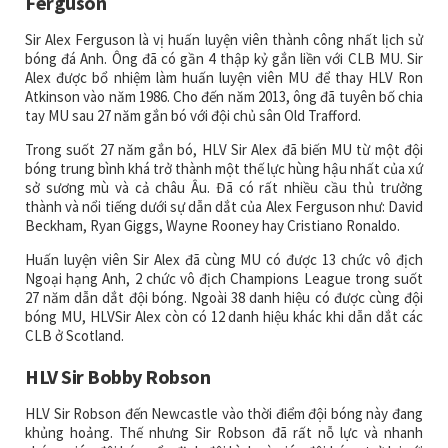
Ferguson
Sir Alex Ferguson là vị huấn luyện viên thành công nhất lịch sử
bóng đá Anh. Ông đã có gần 4 thập kỷ gắn liền với CLB MU. Sir
Alex được bổ nhiệm làm huấn luyện viên MU để thay HLV Ron
Atkinson vào năm 1986. Cho đến năm 2013, ông đã tuyên bố chia
tay MU sau 27 năm gắn bó với đội chủ sân Old Trafford.
Trong suốt 27 năm gắn bó, HLV Sir Alex đã biến MU từ một đội
bóng trung bình khá trở thành một thế lực hùng hậu nhất của xứ
sở sương mù và cả châu Âu. Đã có rất nhiều cầu thủ trưởng
thành và nổi tiếng dưới sự dẫn dắt của Alex Ferguson như: David
Beckham, Ryan Giggs, Wayne Rooney hay Cristiano Ronaldo.
Huấn luyện viên Sir Alex đã cùng MU có được 13 chức vô địch
Ngoại hạng Anh, 2 chức vô địch Champions League trong suốt
27 năm dẫn dắt đội bóng. Ngoài 38 danh hiệu có được cùng đội
bóng MU, HLVSir Alex còn có 12 danh hiệu khác khi dẫn dắt các
CLB ở Scotland.
HLV Sir Bobby Robson
HLV Sir Robson đến Newcastle vào thời điểm đội bóng này đang
khủng hoảng. Thế nhưng Sir Robson đã rất nỗ lực và nhanh