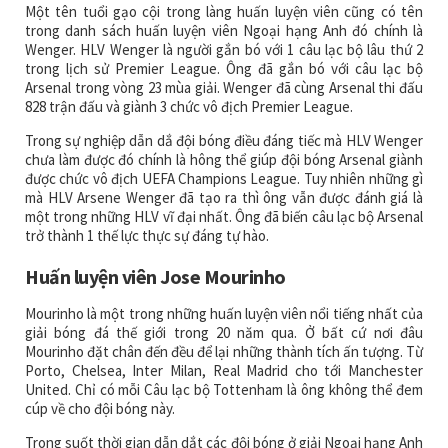
Một tên tuổi gạo cội trong làng huấn luyện viên cũng có tên
trong danh sách huấn luyện viên Ngoại hạng Anh đó chính là
Wenger. HLV Wenger là người gắn bó với 1 câu lạc bộ lâu thứ 2
trong lịch sử Premier League. Ông đã gắn bó với câu lạc bộ
Arsenal trong vòng 23 mùa giải. Wenger đã cùng Arsenal thi đấu
828 trận đấu và giành 3 chức vô địch Premier League.
Trong sự nghiệp dẫn dắ đội bóng điều đáng tiếc mà HLV Wenger
chưa làm được đó chính là hông thể giúp đội bóng Arsenal giành
được chức vô địch UEFA Champions League. Tuy nhiên những gì
mà HLV Arsene Wenger đã tạo ra thì ông vẫn được đánh giá là
một trong những HLV vĩ đại nhất. Ông đã biến câu lạc bộ Arsenal
trở thành 1 thế lực thực sự đáng tự hào.
Huấn luyện viên Jose Mourinho
Mourinho là một trong những huấn luyện viên nổi tiếng nhất của
giải bóng đá thế giới trong 20 năm qua. Ở bất cứ nơi đâu
Mourinho đặt chân đến đều để lại những thành tích ấn tượng. Từ
Porto, Chelsea, Inter Milan, Real Madrid cho tới Manchester
United. Chỉ có mỗi Câu lạc bộ Tottenham là ông không thể đem
cúp về cho đội bóng này.
Trong suốt thời gian dẫn dắt các đội bóng ở giải Ngoại hạng Anh