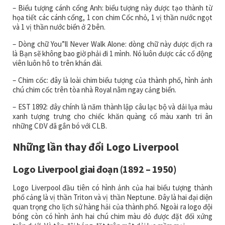
– Biểu tượng cánh cổng Anh: biểu tượng này được tạo thành từ
họa tiết các cánh cổng, 1 con chim Cốc nhỏ, 1 vị thần nước ngọt
và 1 vị thần nước biển ở 2 bên.
– Dòng chữ You”ll Never Walk Alone: dòng chữ này được dịch ra
là Bạn sẽ không bao giờ phải đi 1 mình. Nó luôn được các cổ động
viên luôn hô to trên khán đài.
– Chim cốc: đây là loài chim biểu tượng của thành phố, hình ảnh
chú chim cốc trên tòa nhà Royal nằm ngay cảng biển.
– EST 1892: đây chính là năm thành lập câu lạc bộ và dải lụa màu
xanh tượng trưng cho chiếc khăn quàng cổ màu xanh tri ân
những CĐV đã gắn bó với CLB.
Những lần thay đổi Logo Liverpool
Logo Liverpool giai đoạn (1892 – 1950)
Logo Liverpool đầu tiên có hình ảnh của hai biểu tượng thành
phố cảng là vị thần Triton và vị thần Neptune. Đây là hai đại diện
quan trọng cho lịch sử hàng hải của thành phố. Ngoài ra logo đội
bóng còn có hình ảnh hai chú chim màu đỏ được đặt đối xứng