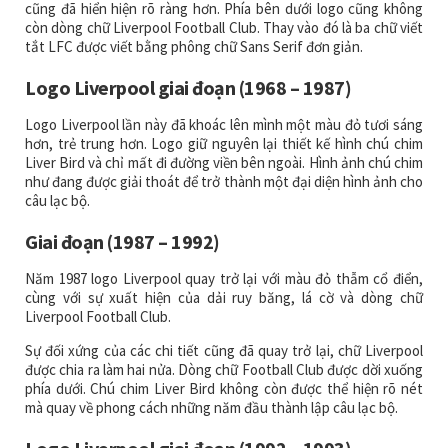
cũng đã hiển hiện rõ ràng hơn. Phía bên dưới logo cũng không
còn dòng chữ Liverpool Football Club. Thay vào đó là ba chữ viết
tắt LFC được viết bằng phông chữ Sans Serif đơn giản.
Logo Liverpool giai đoạn (1968 – 1987)
Logo Liverpool lần này đã khoác lên mình một màu đỏ tươi sáng
hơn, trẻ trung hơn. Logo giữ nguyên lại thiết kế hình chú chim
Liver Bird và chỉ mất đi đường viền bên ngoài. Hình ảnh chú chim
như đang được giải thoát để trở thành một đại diện hình ảnh cho
câu lạc bộ.
Giai đoạn (1987 – 1992)
Năm 1987 logo Liverpool quay trở lại với màu đỏ thẫm cổ điển,
cùng với sự xuất hiện của dải ruy băng, lá cờ và dòng chữ
Liverpool Football Club.
Sự đối xứng của các chi tiết cũng đã quay trở lại, chữ Liverpool
được chia ra làm hai nửa. Dòng chữ Football Club được dời xuống
phía dưới. Chú chim Liver Bird không còn được thể hiện rõ nét
mà quay về phong cách những năm đầu thành lập câu lạc bộ.