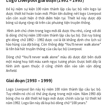
Logo Liverpool giai đoạn (1992 – 1993)
Để kỷ niệm sự kiện 100 năm thành lập câu lạc bộ nên logo lại
được thiết kế hoàn toàn mới. Phần lớn đường nét logo Liverpool
vẫn còn xuất hiện ở thời điểm hiện tại. Thiết kế này được đội
bóng sử dụng rộng rãi trên các phương tiện truyền thông.
Hình ảnh chú chim trong logo mới đã được thu nhỏ, cùng với đó
là dòng chữ kỷ niệm 100 năm thành lập câu lạc bộ. Dải ruy băng
ghi dòng chữ 1892 – 1992 được coi là lời khẳng định cho lịch sử
hào hùng của đội bóng. Còn thông điệp “You’ll never walk alone”
là tên bài hát truyền thống của câu lạc bộ Liverpool.
Dòng chữ “You’ll never walk alone” màu đỏ được đặt bên dưới
một mảng hoạ tiết màu xanh ngọc tương phản. Được biết đây là
hình ảnh quen thuộc ở cổng chính dẫn vào sân vận động
Anfield.
Giai đoạn (1993 – 1999)
Logo Liverpool lần này kỷ niệm 100 năm thành lập câu lạc bộ.
Tuy nhiên nó chỉ có thể ứng dụng trong một năm. Năm 1993 đội
bóng cho ra đời thiết kế logo mới được chỉnh sửa lại từ thiết kế
năm 1992. Logo lần này đã loại bỏ dòng chữ “100 years.”