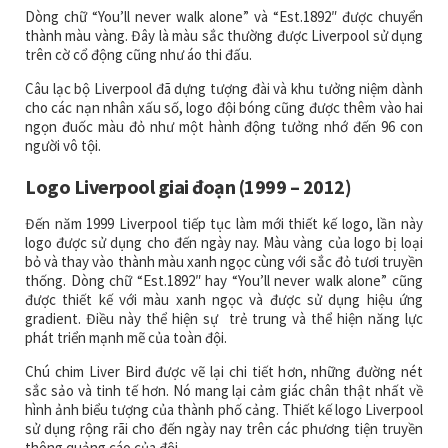
Dòng chữ “You’ll never walk alone” và “Est.1892″ được chuyển
thành màu vàng. Đây là màu sắc thường được Liverpool sử dụng
trên cờ cổ động cũng như áo thi đấu.
Câu lạc bộ Liverpool đã dựng tượng đài và khu tưởng niệm dành
cho các nạn nhân xấu số, logo đội bóng cũng được thêm vào hai
ngọn đuốc màu đỏ như một hành động tưởng nhớ đến 96 con
người vô tội.
Logo Liverpool giai đoạn (1999 – 2012)
Đến năm 1999 Liverpool tiếp tục làm mới thiết kế logo, lần này
logo được sử dụng cho đến ngày nay. Màu vàng của logo bị loại
bỏ và thay vào thành màu xanh ngọc cùng với sắc đỏ tươi truyền
thống. Dòng chữ “Est.1892″ hay “You’ll never walk alone” cũng
được thiết kế với màu xanh ngọc và được sử dụng hiệu ứng
gradient. Điều này thể hiện sự trẻ trung và thể hiện năng lực
phát triển mạnh mẽ của toàn đội.
Chú chim Liver Bird được vẽ lại chi tiết hơn, những đường nét
sắc sảo và tinh tế hơn. Nó mang lại cảm giác chân thật nhất về
hình ảnh biểu tượng của thành phố cảng. Thiết kế logo Liverpool
sử dụng rộng rãi cho đến ngày nay trên các phương tiện truyền
thông quảng cáo của đội.