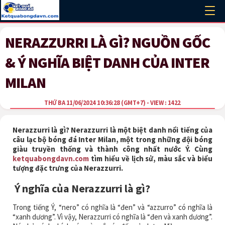
NERAZZURRI LÀ GÌ? NGUỒN GỐC
& Ý NGHĨA BIỆT DANH CỦA INTER
MILAN
THỨ BA 11/06/2024 10:36:28
(GMT+7)
- VIEW : 1422
Nerazzurri là gì? Nerazzurri là một biệt danh nổi tiếng của
câu lạc bộ bóng đá Inter Milan, một trong những đội bóng
giàu truyền thống và thành công nhất nước Ý. Cùng
ketquabongdavn.com
tìm hiểu về lịch sử, màu sắc và biểu
tượng đặc trưng của Nerazzurri.
Ý nghĩa của Nerazzurri là gì?
Trong tiếng Ý, “nero” có nghĩa là “đen” và “azzurro” có nghĩa là
“xanh dương”. Vì vậy, Nerazzurri có nghĩa là “đen và xanh dương”.