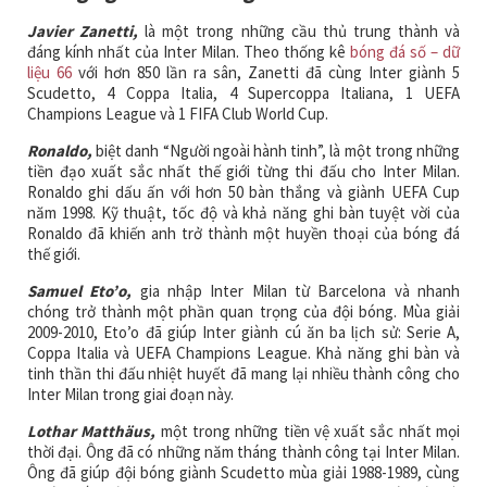
Javier Zanetti,
là một trong những cầu thủ trung thành và
đáng kính nhất của Inter Milan. Theo thống kê
bóng đá số – dữ
liệu 66
với hơn 850 lần ra sân, Zanetti đã cùng Inter giành 5
Scudetto, 4 Coppa Italia, 4 Supercoppa Italiana, 1 UEFA
Champions League và 1 FIFA Club World Cup.
Ronaldo,
biệt danh “Người ngoài hành tinh”, là một trong những
tiền đạo xuất sắc nhất thế giới từng thi đấu cho Inter Milan.
Ronaldo ghi dấu ấn với hơn 50 bàn thắng và giành UEFA Cup
năm 1998. Kỹ thuật, tốc độ và khả năng ghi bàn tuyệt vời của
Ronaldo đã khiến anh trở thành một huyền thoại của bóng đá
thế giới.
Samuel Eto’o,
gia nhập Inter Milan từ Barcelona và nhanh
chóng trở thành một phần quan trọng của đội bóng. Mùa giải
2009-2010, Eto’o đã giúp Inter giành cú ăn ba lịch sử: Serie A,
Coppa Italia và UEFA Champions League. Khả năng ghi bàn và
tinh thần thi đấu nhiệt huyết đã mang lại nhiều thành công cho
Inter Milan trong giai đoạn này.
Lothar Matthäus,
một trong những tiền vệ xuất sắc nhất mọi
thời đại. Ông đã có những năm tháng thành công tại Inter Milan.
Ông đã giúp đội bóng giành Scudetto mùa giải 1988-1989, cùng