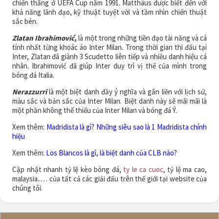
chiến thắng ở UEFA Cup năm 1991. Matthäus được biết đến với
khả năng lãnh đạo, kỹ thuật tuyệt vời và tầm nhìn chiến thuật
sắc bén.
Zlatan Ibrahimović,
là một trong những tiền đạo tài năng và cá
tính nhất từng khoác áo Inter Milan. Trong thời gian thi đấu tại
Inter, Zlatan đã giành 3 Scudetto liên tiếp và nhiều danh hiệu cá
nhân. Ibrahimović đã giúp Inter duy trì vị thế của mình trong
bóng đá Italia.
Nerazzurri
là một biệt danh đầy ý nghĩa và gắn liền với lịch sử,
màu sắc và bản sắc của Inter Milan. Biệt danh này sẽ mãi mãi là
một phần không thể thiếu của Inter Milan và bóng đá Ý.
Xem thêm:
Madridista là gì? Những siêu sao là 1 Madridista chính
hiệu
Xem thêm:
Los Blancos là gì, là biệt danh của CLB nào?
Cập nhật nhanh tỷ lệ kèo bóng đá,
ty le ca cuoc
, tỷ lệ ma cao,
malaysia..… của tất cả các giải đấu trên thế giới tại website của
chúng tôi.