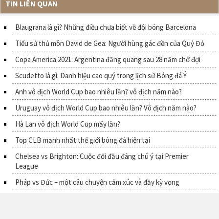
TIN LIÊN QUAN
Blaugrana là gì? Những điều chưa biết về đội bóng Barcelona
Tiểu sử thủ môn David de Gea: Người hùng gác đền của Quỷ Đỏ
Copa America 2021: Argentina đăng quang sau 28 năm chờ đợi
Scudetto là gì: Danh hiệu cao quý trong lịch sử Bóng đá Ý
Anh vô địch World Cup bao nhiêu lần? vô địch năm nào?
Uruguay vô địch World Cup bao nhiêu lần? Vô địch năm nào?
Hà Lan vô địch World Cup mấy lần?
Top CLB mạnh nhất thế giới bóng đá hiện tại
Chelsea vs Brighton: Cuộc đối đầu đáng chú ý tại Premier
League
Pháp vs Đức – một câu chuyện cảm xúc và đầy kỳ vọng