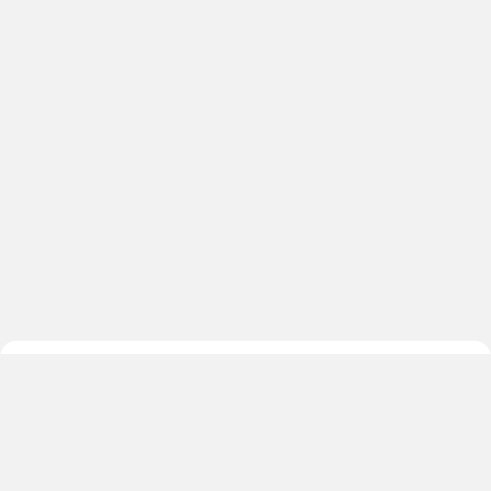
TIỆN ÍCH BÓNG ĐÁ
Ngoại Hạng Anh