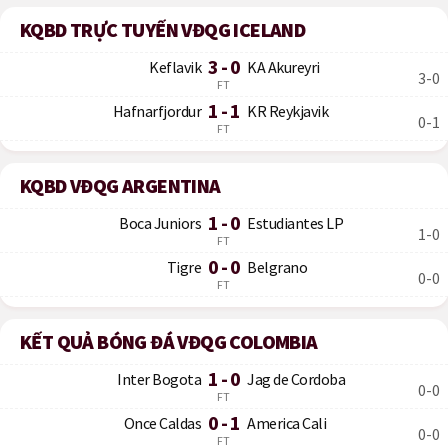
KQBD TRỰC TUYẾN VĐQG ICELAND
3 - 0
Keflavik
KA Akureyri
3-0
FT
1 - 1
Hafnarfjordur
KR Reykjavik
0-1
FT
KQBD VĐQG ARGENTINA
1 - 0
Boca Juniors
Estudiantes LP
1-0
FT
0 - 0
Tigre
Belgrano
0-0
FT
KẾT QUẢ BÓNG ĐÁ VĐQG COLOMBIA
1 - 0
Inter Bogota
Jag de Cordoba
0-0
FT
0 - 1
Once Caldas
America Cali
0-0
FT