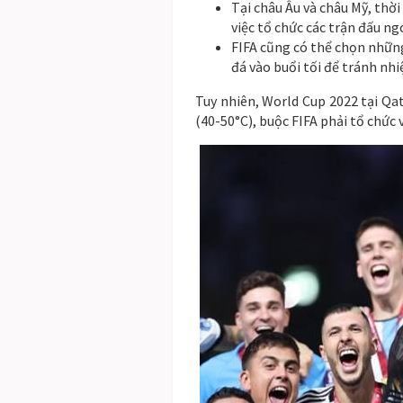
Tại châu Âu và châu Mỹ, thời
việc tổ chức các trận đấu ngo
FIFA cũng có thể chọn những
đá vào buổi tối để tránh nhi
Tuy nhiên, World Cup 2022 tại Qat
(40-50°C), buộc FIFA phải tổ chức