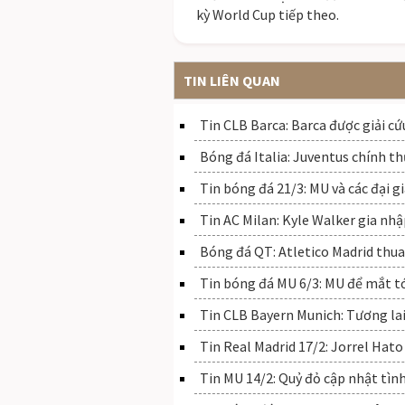
kỳ World Cup tiếp theo.
TIN LIÊN QUAN
Tin CLB Barca: Barca được giải cứu
Bóng đá Italia: Juventus chính t
Tin bóng đá 21/3: MU và các đại g
Tin AC Milan: Kyle Walker gia nhậ
Bóng đá QT: Atletico Madrid thu
Tin bóng đá MU 6/3: MU để mắt tớ
Tin CLB Bayern Munich: Tương lai
Tin Real Madrid 17/2: Jorrel Hat
Tin MU 14/2: Quỷ đỏ cập nhật tìn