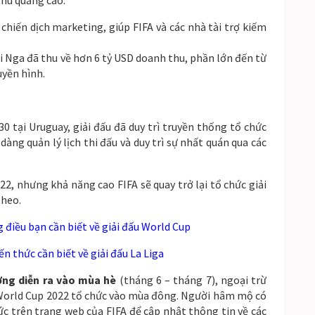
chiến dịch marketing, giúp FIFA và các nhà tài trợ kiếm
i Nga đã thu về hơn 6 tỷ USD doanh thu, phần lớn đến từ
uyền hình.
0 tại Uruguay, giải đấu đã duy trì truyền thống tổ chức
dàng quản lý lịch thi đấu và duy trì sự nhất quán qua các
22, nhưng khả năng cao FIFA sẽ quay trở lại tổ chức giải
theo.
 điều bạn cần biết về giải đấu World Cup
ến thức cần biết về giải đấu La Liga
ờng diễn ra vào mùa hè
(tháng 6 – tháng 7), ngoại trừ
World Cup 2022 tổ chức vào mùa đông. Người hâm mộ có
hức trên trang web của FIFA để cập nhật thông tin về các