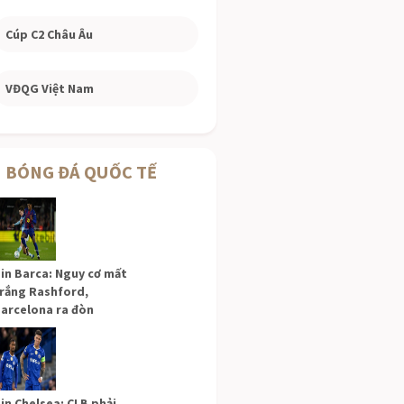
Cúp C2 Châu Âu
VĐQG Việt Nam
BÓNG ĐÁ QUỐC TẾ
in Barca: Nguy cơ mất
rắng Rashford,
arcelona ra đòn
in Chelsea: CLB phải