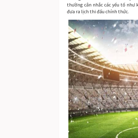
thường cân nhắc các yếu tố như k
đưa ra lịch thi đấu chính thức.