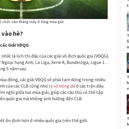
t
ổ chức vào tháng mấy ở từng mùa giải
c vào hè?
T
l
a các Giải VĐQG
m
hất là lịch thi đấu của các giải vô địch quốc gia (VĐQG).
 Ngoại hạng Anh, La Liga, Serie A, Bundesliga, Ligue 1…
áng 5 năm sau.
T
mùa đông, các giải VĐQG sẽ phải tạm dừng trong nhiều
h
ình của các CLB cũng như
tỷ số bóng đá
ở các trận đấu.
v
ểm nghỉ giữa hai mùa giải, giúp các cầu thủ có thể tập
yển quốc gia mà không ảnh hưởng đến CLB.
T
ết ổn định hơn ở nhiều quốc gia trên thế giới.
h