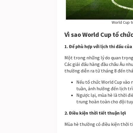
World Cup t
Vì sao World Cup tổ chứ
1. Để phù hợp với lịch thi đấu củ
Một trong những lý do quan trọng n
Các giải đấu hàng đầu châu Âu như
thường diễn ra từ tháng 8 đến th
Nếu tổ chức World Cup vào 
tuần, ảnh hưởng đến lịch tr
Ngược lại, mùa hè là thời đi
trung hoàn toàn cho đội tu
2. Điều kiện thời tiết thuận lợi
Mùa hè thường có điều kiện thời ti