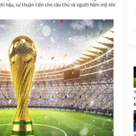
hí hậu, sự thuận tiện cho cầu thủ và người hâm mộ khi
T
t
B
T