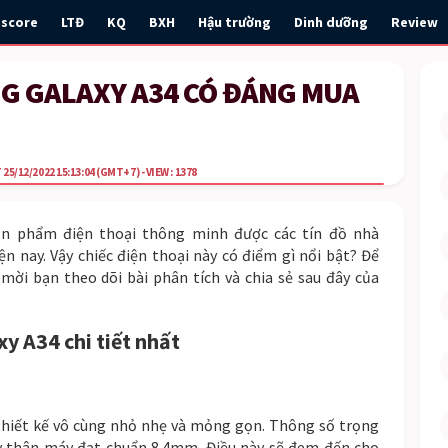
escore
LTĐ
KQ
BXH
Hậu trường
Dinh dưỡng
Review
G GALAXY A34 CÓ ĐÁNG MUA
25/12/2022 15:13:04
(GMT+7)
- VIEW : 1378
n phẩm điện thoại thông minh được các tín đồ nhà
 nay. Vậy chiếc điện thoại này có điểm gì nổi bật? Để
 mời bạn theo dõi bài phân tích và chia sẻ sau đây của
 A34 chi tiết nhất
hiết kế vô cùng nhỏ nhẹ và mỏng gọn. Thông số trọng
y thân máy đạt chuẩn 8.4mm. Điều này sẽ đem đến cho