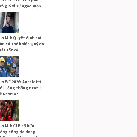
rả giá vì sự ngạo mạn
in MU: Quyết định sai
ầm có thể khiến Quỷ đỏ
ất tất cả
in WC 2026: Ancelotti
ỏi Tổng thống Brazil
ề Neymar
in MU: CLB sở hữu
àng công đa dạng