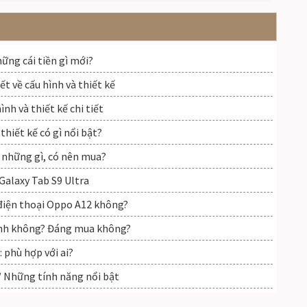
ững cái tiền gì mới?
t về cấu hình và thiết kế
nh và thiết kế chi tiết
thiết kế có gì nổi bật?
 những gì, có nên mua?
Galaxy Tab S9 Ultra
điện thoại Oppo A12 không?
mạnh không? Đáng mua không?
 phù hợp với ai?
 Những tính năng nổi bật