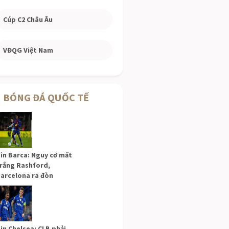
Cúp C2 Châu Âu
VĐQG Việt Nam
BÓNG ĐÁ QUỐC TẾ
in Barca: Nguy cơ mất
rắng Rashford,
arcelona ra đòn
in Chelsea: CLB phải