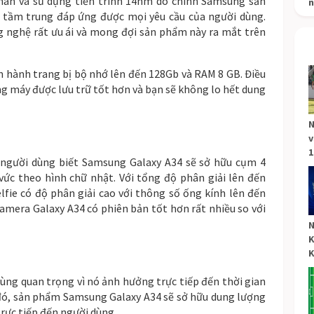
nhân và sử dụng tiến trình 14nm do chính Samsung sản
n
 tầm trung đáp ứng được mọi yêu cầu của người dùng.
ng nghệ rất ưu ái và mong đợi sản phẩm này ra mắt trên
ến hành trang bị bộ nhớ lên đến 128Gb và RAM 8 GB. Điều
ng máy được lưu trữ tốt hơn và bạn sẽ không lo hết dung
N
v
1
o người dùng biết Samsung Galaxy A34 sẽ sở hữu cụm 4
vức theo hình chữ nhật. Với tổng độ phân giải lên đến
fie có độ phân giải cao với thông số ống kính lên đến
camera Galaxy A34 có phiên bản tốt hơn rất nhiều so với
N
K
K
cùng quan trọng vì nó ảnh hưởng trực tiếp đến thời gian
đó, sản phẩm Samsung Galaxy A34 sẽ sở hữu dung lượng
trực tiếp đến người dùng.