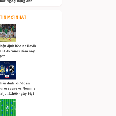
hất Ngoại hạng Anh
TIN MỚI NHẤT
hận định kèo Keflavik
s IA Akranes đêm nay
9/7
hận định, dự đoán
uressaare vs Nomme
alju, 21h00 ngày 19/7