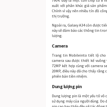
7904. Đây là một con chip có 8 
xuất với phân khúc giá sản phẩm
Chính vì vậy nên nhiều tín đồ cô
thị trường.
Ngoài ra, Galaxy A34 còn được ti
này sẽ đảm bảo các thông tin tro
lượng.
Camera
Trang tin Mobileinto tiết lộ ch
camera sau được thiết kế vuông 
72MP kết hợp cùng với camera sel
20MP, điều này đã cho thấy rằng 
phiên bản tiền nhiệm.
Dung lượng pin
Dung lượng pin là một yếu tố vô 
sử dụng máy của người dùng. Do 
pin cao hay thấp đều sẽ tác động 