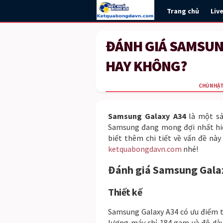
Trang chủ
Liv
ĐÁNH GIÁ SAMSUN
HAY KHÔNG?
CHỦ NHẬT 
Samsung Galaxy A34
là một sả
Samsung đang mong đợi nhất hiện
biết thêm chi tiết về vấn đề này
ketquabongdavn.com
nhé!
Đánh giá Samsung Galaxy
Thiết kế
Samsung Galaxy A34 có ưu điểm t
lượng máy chỉ 184 gam và độ dà