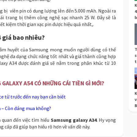
K
g bị viên pin có dung lượng lên đến 5.000 mAh. Ngoài ra
4
i trang bị thêm công nghệ sạc nhanh 25 W. Đây sẽ là
b
ết kiệm thời gian xạc pin được hiệu quả nhất,.
giá bao nhiêu?
 tâm huyết của Samsung mong muốn người dùng có thể
T
s
ghệ đa dạng chức năng tốt nhất và giá thành cũng hợp
t
alaxy A34 được đánh giá sẽ nằm trong phân khúc từ 10
GALAXY A54 CÓ NHỮNG CÁI TIỀN GÌ MỚI?
K
 từ trước đến nay bạn cần biết
v
B
a – Còn đáng mua không?
n quan đến việc tìm hiểu
Samsung galaxy A34
. Hy vọng
 cấp đã giúp bạn hiểu rõ hơn về vấn đề này.