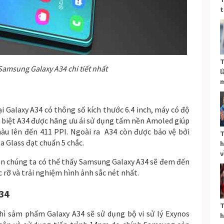
t
T
Samsung Galaxy A34 chi tiết nhất
l
m
i Galaxy A34 có thông số kích thước 6.4 inch, máy có độ
ặc biệt A34 được hãng ưu ái sử dụng tấm nền Amoled giúp
u lên đến 411 PPI. Ngoài ra A34 còn được bảo vệ bởi
T
a Glass đạt chuẩn 5 chắc.
h
v
ắn chúng ta có thể thấy Samsung Galaxy A34 sẽ đem đến
rỡ và trải nghiệm hình ảnh sắc nét nhất.
A34
T
thì sảm phẩm Galaxy A34 sẽ sử dụng bộ vi sử lý Exynos
h