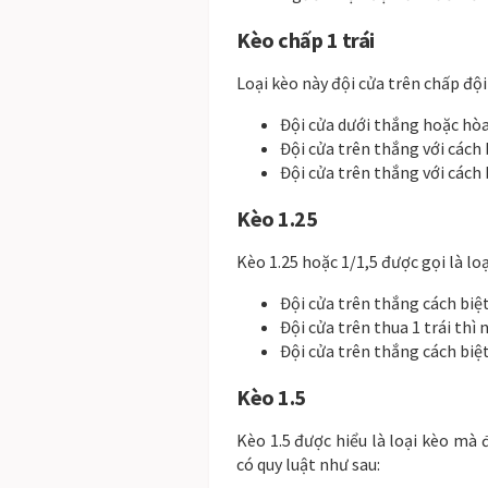
Kèo chấp 1 trái
Loại kèo này đội cửa trên chấp đội
Đội cửa dưới thắng hoặc hòa
Đội cửa trên thắng với cách 
Đội cửa trên thắng với cách b
Kèo 1.25
Kèo 1.25 hoặc 1/1,5 được gọi là lo
Đội cửa trên thắng cách biệt
Đội cửa trên thua 1 trái thì
Đội cửa trên thắng cách biệt
Kèo 1.5
Kèo 1.5 được hiểu là loại kèo mà 
có quy luật như sau: