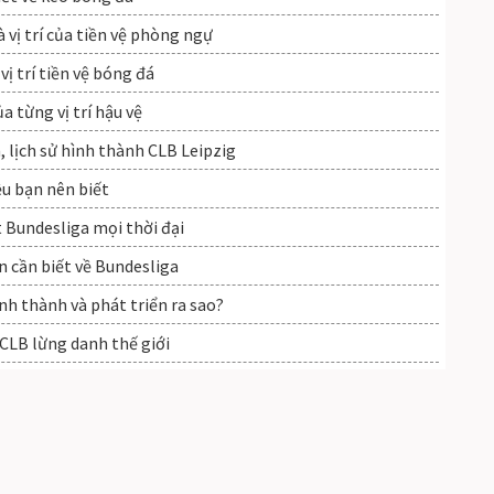
 vị trí của tiền vệ phòng ngự​
 vị trí tiền vệ bóng đá
ủa từng vị trí hậu vệ
, lịch sử hình thành CLB Leipzig
ều bạn nên biết
 Bundesliga mọi thời đại
n cần biết về Bundesliga
nh thành và phát triển ra sao?
 CLB lừng danh thế giới