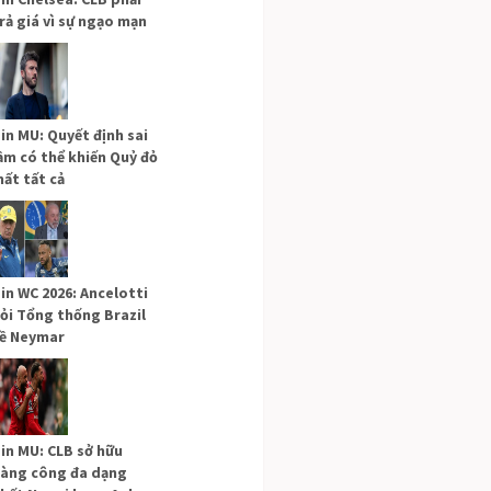
rả giá vì sự ngạo mạn
in MU: Quyết định sai
ầm có thể khiến Quỷ đỏ
ất tất cả
in WC 2026: Ancelotti
ỏi Tổng thống Brazil
ề Neymar
in MU: CLB sở hữu
àng công đa dạng