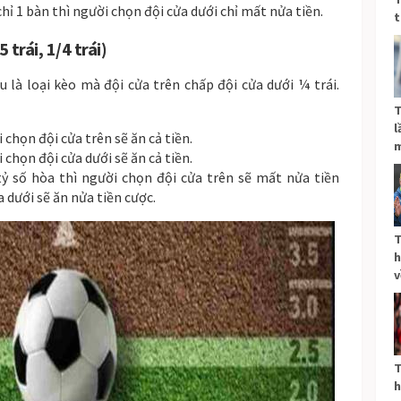
chỉ 1 bàn thì người chọn đội cửa dưới chỉ mất nửa tiền.
t
trái, 1/4 trái)
 là loại kèo mà đội cửa trên chấp đội cửa dưới ¼ trái.
T
l
 chọn đội cửa trên sẽ ăn cả tiền.
m
 chọn đội cửa dưới sẽ ăn cả tiền.
tỷ số hòa thì người chọn đội cửa trên sẽ mất nửa tiền
 dưới sẽ ăn nửa tiền cược.
T
h
v
T
h