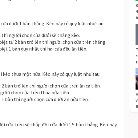
K
4
b
 cửa dưới 1 bàn thắng. Kèo này có quy luật như sau:
 thì người chọn cửa dưới sẽ thắng kèo.
biệt từ 2 bàn trở lên thì người chọn cửa trên thắng.
iệt 1 bàn duy nhất thì hai cửa đều ăn tiền.
T
s
t
ại kèo thua một nửa. Kèo này có quy luật như sau:
 2 bàn trở lên thì người chọn cửa trên ăn cả tiền.
 người chọn cửa trên thua nửa tiền.
K
 1 bàn thì người chọn cửa dưới ăn nửa tiền.
v
B
đội cửa trên sẽ chấp đội cửa dưới 1.5 bàn thắng. Kèo này