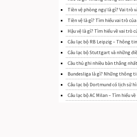
Tiền vệ phòng ngự là gì? Vai trò và
Tiền vệ là gì? Tìm hiểu vai trò của
Hậu vệ là gì? Tìm hiểu về vai trò c
Câu lạc bộ RB Leipzig – Thông tin
Câu lạc bộ Stuttgart và những đi
Cầu thủ ghi nhiều bàn thắng nhất
Bundesliga là gì? Những thông ti
Câu lạc bộ Dortmund có lịch sử hì
Câu lạc bộ AC Milan – Tìm hiểu về