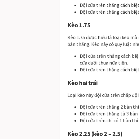
Đội cửa trên thắng cách biệt
Đội cửa trên thắng cách biệt
Kèo 1.75
Kèo 1.75 được hiểu là loại kèo mà 
bàn thắng. Kèo này có quy luật nh
Đội cửa trên thắng cách biệ
cửa dưới thua nửa tiền.
Đội cửa trên thắng cách biệt
Kèo hai trái
Loại kèo này đội cửa trên chấp độ
Đ
ội cửa trên thắng 2 bàn thì 
Đ
ội cửa trên thắng từ 3 bàn
Đ
ội cửa trên chỉ có 1 bàn th
Kèo 2.25 (kèo 2 – 2.5)