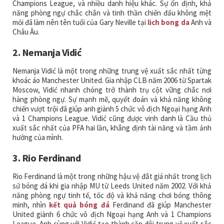
Champions League, và nhiều danh hiệu khác. Sự ổn định, khả
năng phòng ngự chắc chắn và tinh thần chiến đấu không mệt
mỏi đã làm nên tên tuổi của Gary Neville tại
lich bong da
Anh và
Châu Âu.
2. Nemanja Vidić
Nemanja Vidić là một trong những trung vệ xuất sắc nhất từng
khoác áo Manchester United. Gia nhập CLB năm 2006 từ Spartak
Moscow, Vidić nhanh chóng trở thành trụ cột vững chắc nơi
hàng phòng ngự. Sự mạnh mẽ, quyết đoán và khả năng không
chiến vượt trội đã giúp anh giành 5 chức vô địch Ngoại hạng Anh
và 1 Champions League. Vidić cũng được vinh danh là Cầu thủ
xuất sắc nhất của PFA hai lần, khẳng định tài năng và tầm ảnh
hưởng của mình.
3. Rio Ferdinand
Rio Ferdinand là một trong những hậu vệ đắt giá nhất trong lịch
sử bóng đá khi gia nhập MU từ Leeds United năm 2002. Với khả
năng phòng ngự tinh tế, tốc độ và khả năng chơi bóng thông
minh, nhìn
kết quả bóng đá
Ferdinand đã giúp Manchester
United giành 6 chức vô địch Ngoại hạng Anh và 1 Champions
League. Anh cùng với Vidić tạo thành cặp đôi trung vệ xuất sắc