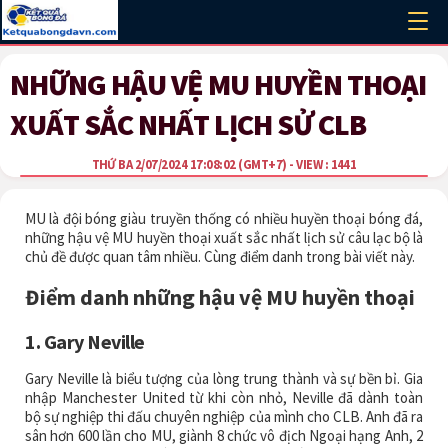
NHỮNG HẬU VỆ MU HUYỀN THOẠI
XUẤT SẮC NHẤT LỊCH SỬ CLB
THỨ BA 2/07/2024 17:08:02
(GMT+7)
- VIEW : 1441
MU là đội bóng giàu truyền thống có nhiều huyền thoại bóng đá,
những hậu vệ MU huyền thoại xuất sắc nhất lịch sử câu lạc bộ là
chủ đề được quan tâm nhiều. Cùng điểm danh trong bài viết này.
Điểm danh những hậu vệ MU huyền thoại
1. Gary Neville
Gary Neville là biểu tượng của lòng trung thành và sự bền bỉ. Gia
nhập Manchester United từ khi còn nhỏ, Neville đã dành toàn
bộ sự nghiệp thi đấu chuyên nghiệp của mình cho CLB. Anh đã ra
sân hơn 600 lần cho MU, giành 8 chức vô địch Ngoại hạng Anh, 2