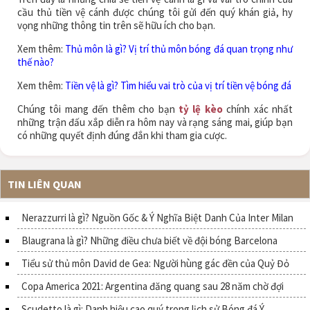
cầu thủ tiền vệ cánh được chúng tôi gửi đến quý khán giả, hy
vọng những thông tin trên sẽ hữu ích cho bạn.
Xem thêm:
Thủ môn là gì? Vị trí thủ môn bóng đá quan trọng như
thế nào?
Xem thêm:
Tiền vệ là gì? Tìm hiểu vai trò của vị trí tiền vệ bóng đá
Chúng tôi mang đến thêm cho bạn
tỷ lệ kèo
chính xác nhất
những trận đấu xắp diễn ra hôm nay và rạng sáng mai, giúp bạn
có những quyết định đúng đắn khi tham gia cược.
TIN LIÊN QUAN
Nerazzurri là gì? Nguồn Gốc & Ý Nghĩa Biệt Danh Của Inter Milan
Blaugrana là gì? Những điều chưa biết về đội bóng Barcelona
Tiểu sử thủ môn David de Gea: Người hùng gác đền của Quỷ Đỏ
Copa America 2021: Argentina đăng quang sau 28 năm chờ đợi
Scudetto là gì: Danh hiệu cao quý trong lịch sử Bóng đá Ý