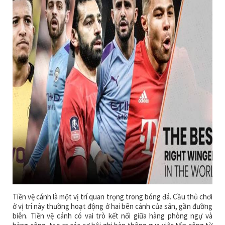
Tiền vệ cánh là một vị trí quan trọng trong bóng đá. Cầu thủ chơi
ở vị trí này thường hoạt động ở hai bên cánh của sân, gần đường
biên. Tiền vệ cánh có vai trò kết nối giữa hàng phòng ngự và