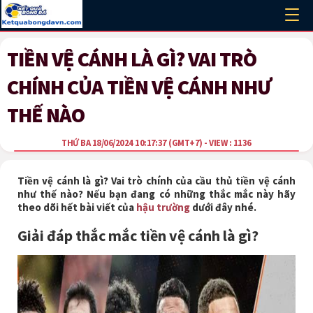
TIỀN VỆ CÁNH LÀ GÌ? VAI TRÒ
CHÍNH CỦA TIỀN VỆ CÁNH NHƯ
THẾ NÀO
THỨ BA 18/06/2024 10:17:37
(GMT+7)
- VIEW : 1136
Tiền vệ cánh là gì? Vai trò chính của cầu thủ tiền vệ cánh
như thế nào? Nếu bạn đang có những thắc mắc này hãy
theo dõi hết bài viết của
hậu trường
dưới đây nhé.
Giải đáp thắc mắc tiền vệ cánh là gì?