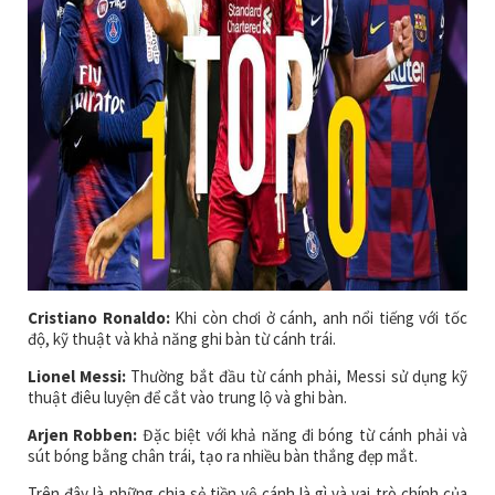
Cristiano Ronaldo:
Khi còn chơi ở cánh, anh nổi tiếng với tốc
độ, kỹ thuật và khả năng ghi bàn từ cánh trái.
Lionel Messi:
Thường bắt đầu từ cánh phải, Messi sử dụng kỹ
thuật điêu luyện để cắt vào trung lộ và ghi bàn.
Arjen Robben:
Đặc biệt với khả năng đi bóng từ cánh phải và
sút bóng bằng chân trái, tạo ra nhiều bàn thắng đẹp mắt.
Trên đây là những chia sẻ tiền vệ cánh là gì và vai trò chính của