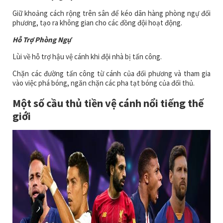
Giữ khoảng cách rộng trên sân để kéo dãn hàng phòng ngự đối
phương, tạo ra không gian cho các đồng đội hoạt động.
Hỗ Trợ Phòng Ngự
Lùi về hỗ trợ hậu vệ cánh khi đội nhà bị tấn công.
Chặn các đường tấn công từ cánh của đối phương và tham gia
vào việc phá bóng, ngăn chặn các pha tạt bóng của đối thủ.
Một số cầu thủ tiền vệ cánh nổi tiếng thế
giới