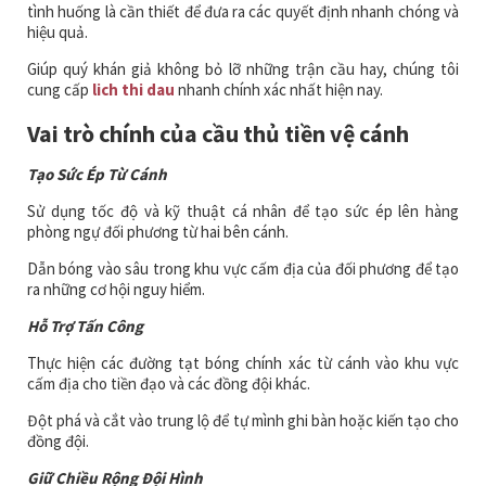
tình huống là cần thiết để đưa ra các quyết định nhanh chóng và
hiệu quả.
Giúp quý khán giả không bỏ lỡ những trận cầu hay, chúng tôi
cung cấp
lich thi dau
nhanh chính xác nhất hiện nay.
Vai trò chính của cầu thủ tiền vệ cánh
Tạo Sức Ép Từ Cánh
Sử dụng tốc độ và kỹ thuật cá nhân để tạo sức ép lên hàng
phòng ngự đối phương từ hai bên cánh.
Dẫn bóng vào sâu trong khu vực cấm địa của đối phương để tạo
ra những cơ hội nguy hiểm.
Hỗ Trợ Tấn Công
Thực hiện các đường tạt bóng chính xác từ cánh vào khu vực
cấm địa cho tiền đạo và các đồng đội khác.
Đột phá và cắt vào trung lộ để tự mình ghi bàn hoặc kiến tạo cho
đồng đội.
Giữ Chiều Rộng Đội Hình