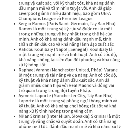
trung vệ xuất sắc, với kỹ thuật tốt, khả năng đánh
đầu mạnh mẽ và tầm nhìn tuyệt vời. Anh đã giúp
Liverpool giành nhiều danh hiệu, bao gồm UEFA
Champions League và Premier League.
Sergio Ramos (Paris Saint-Germain, Tây Ban Nha):
Ramos là một trung vệ kỳ cựu và được coi là một
trong những trung vệ hay nhất trong thế hệ của
mình. Anh có khả năng đánh đầu mạnh mẽ, tinh
thần chiến đấu cao và khả năng lãnh đạo xuất sắc.
Kalidou Koulibaly (Napoli, Senegal): Koulibaly là
một trung vệ mạnh mẽ và linh hoạt. Anh có tốc độ,
khả năng chống lại tiền đạo đối phương và khả năng
xử lý bóng tốt.
Raphael Varane (Manchester United, Pháp): Varane
là một trung vệ tài năng và đa năng. Anh có tốc độ,
kỹ thuật và khả năng đánh đầu xuất sắc. Anh đã
giành nhiều danh hiệu với Real Madrid và đóng vai
trò quan trọng trong đội tuyển Pháp.
Aymeric Laporte (Manchester City, Tây Ban Nha):
Laporte là một trung vệ phòng ngự thông minh và
kỹ thuật. Anh có khả năng chơi bóng rất tốt và khả
năng xử lý tình huống trong vùng cấm.
Milan Skriniar (Inter Milan, Slovakia): Skriniar là một
trung vệ vững chắc và quyết đoán. Anh có khả năng
phòng ngự tốt, đánh đầu mạnh mẽ và khả năng xử lý