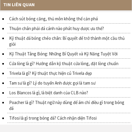
TIN LIÊN QUAN
Cách sút bóng căng, thủ môn không thể cản phá
Thuận chân phải đá cánh nào phát huy được ưu thế?
Kỹ thuật đá bóng chéo chân: Bí quyết để trở thành một cầu thủ
giỏi
Kỹ Thuật Tâng Bóng: Những Bí Quyết và Kỹ Năng Tuyệt Vời
Cứa lòng là gì? Hướng dẫn kỹ thuật cứa lòng, đặt lòng chuẩn
Trivela là gì? Kỹ thuật thực hiện cú Trivela đẹp
Tam sư là gì? Lý do tuyển Anh được gọi là tam sư
Los Blancos là gì, là biệt danh của CLB nào?
Poacher là gì? Thuật ngữ này dùng để ám chỉ điều gì trong bóng
đá
Tifosi là gì trong bóng đá? Cách nhận diện Tifosi