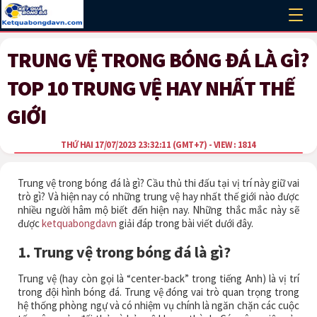
TRUNG VỆ TRONG BÓNG ĐÁ LÀ GÌ?
TOP 10 TRUNG VỆ HAY NHẤT THẾ
GIỚI
THỨ HAI 17/07/2023 23:32:11
(GMT+7)
- VIEW : 1814
Trung vệ trong bóng đá là gì? Cầu thủ thi đấu tại vị trí này giữ vai
trò gì? Và hiện nay có những trung vệ hay nhất thế giới nào được
nhiều người hâm mộ biết đến hiện nay. Những thắc mắc này sẽ
được
ketquabongdavn
giải đáp trong bài viết dưới đây.
1. Trung vệ trong bóng đá là gì?
Trung vệ (hay còn gọi là “center-back” trong tiếng Anh) là vị trí
trong đội hình bóng đá. Trung vệ đóng vai trò quan trọng trong
hệ thống phòng ngự và có nhiệm vụ chính là ngăn chặn các cuộc