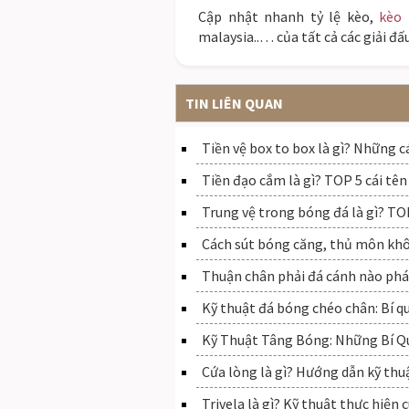
Cập nhật nhanh tỷ lệ kèo,
kèo
malaysia..… của tất cả các giải đấu
TIN LIÊN QUAN
Tiền vệ box to box là gì? Những c
Tiền đạo cắm là gì? TOP 5 cái tên
Trung vệ trong bóng đá là gì? TOP
Cách sút bóng căng, thủ môn kh
Thuận chân phải đá cánh nào phá
Kỹ thuật đá bóng chéo chân: Bí q
Kỹ Thuật Tâng Bóng: Những Bí Qu
Cứa lòng là gì? Hướng dẫn kỹ thu
Trivela là gì? Kỹ thuật thực hiện 