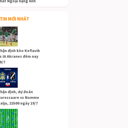
hất Ngoại hạng Anh
TIN MỚI NHẤT
hận định kèo Keflavik
s IA Akranes đêm nay
9/7
hận định, dự đoán
uressaare vs Nomme
alju, 21h00 ngày 19/7