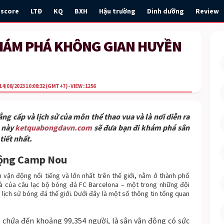
escore
LTĐ
KQ
BXH
Hậu trường
Dinh dưỡng
Review
HÁM PHÁ KHÔNG GIAN HUYỀN
14/08/2023 10:08:32
(GMT+7)
- VIEW : 1256
g cấp và lịch sử của môn thể thao vua và là nơi diễn ra
t này
ketquabongdavn.com
sẽ đưa bạn đi khám phá sân
iết nhất.
động Camp Nou
vận động nổi tiếng và lớn nhất trên thế giới, nằm ở thành phố
hà của câu lạc bộ bóng đá FC Barcelona – một trong những đội
lịch sử bóng đá thế giới. Dưới đây là một số thông tin tổng quan
chứa đến khoảng 99,354 người, là sân vận động có sức