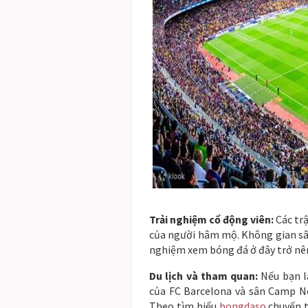
Trải nghiệm cổ động viên:
Các trậ
của người hâm mộ. Không gian sân
nghiệm xem bóng đá ở đây trở nên
Du lịch và tham quan:
Nếu bạn l
của FC Barcelona và sân Camp No
Theo tìm hiểu
bongdaso
c
huyến 