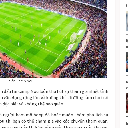
t
T
l
m
T
Sân Camp Nou
h
v
n đấu tại Camp Nou luôn thu hút sự tham gia nhiệt tình
 vận động rộng lớn và không khí sôi động làm cho trải
 đặc biệt và không thể nào quên.
à người hâm mộ bóng đá hoặc muốn khám phá lịch sử
T
u thì bạn có thể tham gia vào các chuyến tham quan.
h
tham quan này thường gồm việc tham quan các khu vực