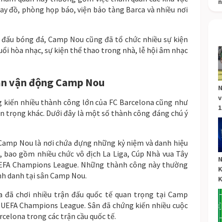
n
y đồ, phòng họp báo, viện bảo tàng Barca và nhiều nơi
 đấu bóng đá, Camp Nou cũng đã tổ chức nhiều sự kiện
buổi hòa nhạc, sự kiện thể thao trong nhà, lễ hội âm nhạc
sân vận động Camp Nou
N
v
kiến nhiều thành công lớn của FC Barcelona cũng như
1
uan trọng khác. Dưới đây là một số thành công đáng chú ý
amp Nou là nơi chứa đựng những kỷ niệm và danh hiệu
, bao gồm nhiều chức vô địch La Liga, Cúp Nhà vua Tây
N
 UEFA Champions League. Những thành công này thường
K
nh danh tại sân Camp Nou.
K
a đã chơi nhiều trận đấu quốc tế quan trọng tại Camp
i UEFA Champions League. Sân đã chứng kiến nhiều cuộc
celona trong các trận cầu quốc tế.