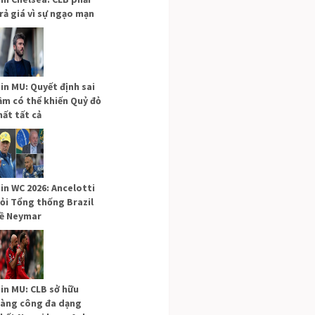
rả giá vì sự ngạo mạn
in MU: Quyết định sai
ầm có thể khiến Quỷ đỏ
ất tất cả
in WC 2026: Ancelotti
ỏi Tổng thống Brazil
ề Neymar
in MU: CLB sở hữu
àng công đa dạng