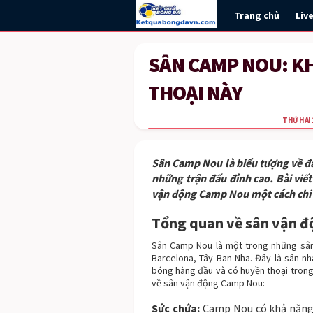
Trang chủ
Liv
SÂN CAMP NOU: K
THOẠI NÀY
THỨ HAI 
Sân Camp Nou là biểu tượng về đẳn
những trận đấu đỉnh cao. Bài viế
vận động Camp Nou một cách chi t
Tổng quan về sân vận 
Sân Camp Nou là một trong những sân 
Barcelona, Tây Ban Nha. Đây là sân n
bóng hàng đầu và có huyền thoại trong 
về sân vận động Camp Nou:
Sức chứa:
Camp Nou có khả năng 