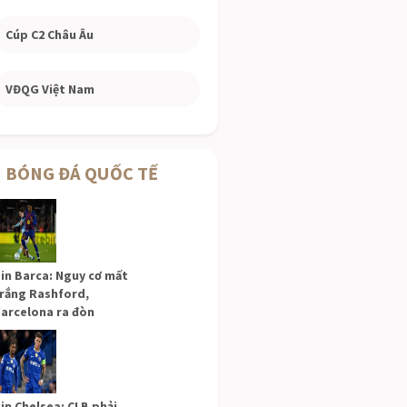
Cúp C2 Châu Âu
VĐQG Việt Nam
BÓNG ĐÁ QUỐC TẾ
in Barca: Nguy cơ mất
rắng Rashford,
arcelona ra đòn
in Chelsea: CLB phải