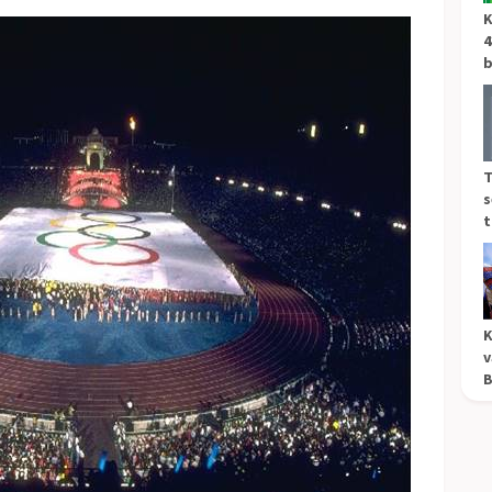
K
4
b
T
s
t
K
v
B