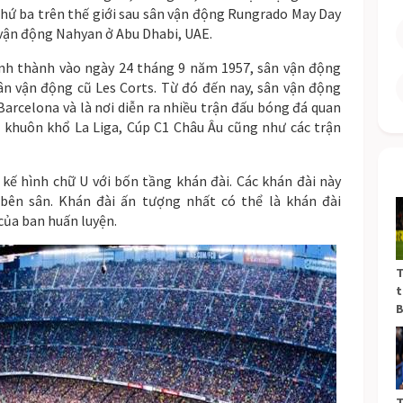
 thứ ba trên thế giới sau sân vận động Rungrado May Day
 vận động Nahyan ở Abu Dhabi, UAE.
h thành vào ngày 24 tháng 9 năm 1957, sân vận động
ân vận động cũ Les Corts. Từ đó đến nay, sân vận động
Barcelona và là nơi diễn ra nhiều trận đấu bóng đá quan
 khuôn khổ La Liga, Cúp C1 Châu Âu cũng như các trận
kế hình chữ U với bốn tầng khán đài. Các khán đài này
 bên sân. Khán đài ấn tượng nhất có thể là khán đài
 của ban huấn luyện.
T
t
B
T