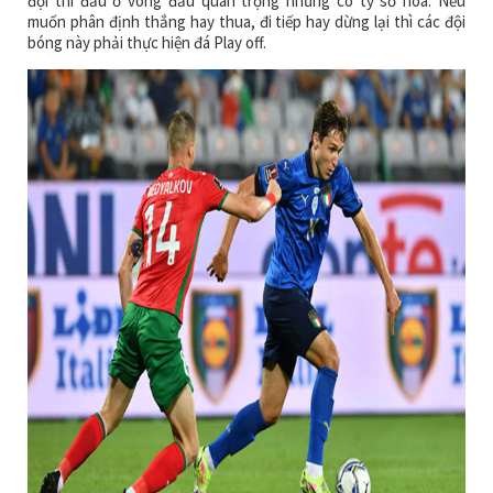
đội thi đấu ở vòng đấu quan trọng nhưng có tỷ số hòa. Nếu
muốn phân định thắng hay thua, đi tiếp hay dừng lại thì các đội
bóng này phải thực hiện đá Play off.