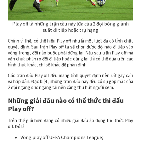
Play off là những trận cầu nảy lửa của 2 đội bóng giành
suất đi tiếp hoặc trụ hạng
Chính vì thế, có thể hiểu Play off như là một lượt đá có tính chất
quyết định. Sau trận Play off ta sẽ chọn được đội nào đi tiếp vào
vòng trong, đội nào buộc phải dừng lại. Nếu sau trận Play off mà
vẫn chưa phân rõ đội đi tiếp hoặc dừng lại thì có thể dựa trên các
hình thức khác, chỉ số khác để phân định.
Các trận đấu Play off đều mang tính quyết định nên rất gay cấn
và hấp dẫn. Đặc biệt, những trận đấu này đều có sự góp mặt của
2 đội ngang sức ngang tài nên càng thu hút người xem.
Những giải đấu nào có thể thức thi đấu
Play off?
Trên thế giới hiện đang có nhiều giải đấu áp dụng thể thức Play
off. Đó là:
Vòng play off UEFA Champions League;