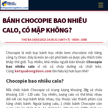
BÁNH CHOCOPIE BAO NHIÊU
CALO, CÓ MẬP KHÔNG?
THỨ BA 14/03/2023 10:35:31
(GMT+7)
- VIEW : 1480
Chocopie là một loại bánh bọc nhân kem chocolate nổi tiếng
công ty Orion. Đây là món ăn vặt phổ biến và được yêu thích trên
khắp thế giới. Tuy nhiên, khá nhiều người băn khoăn
Chocopie
bao nhiêu calo
vì nó có chứa đường và chất béo.
Cùng
ketquabongdavn.com
tìm hiểu kỹ hơn bạn nhé!
Chocopie bao nhiêu calo?
Mỗi chiếc bánh Chocopie có trọng lượng khoảng 28g và chứa
khoảng 110 – 120 calo. Tuy nhiên, lượng calo có thể khác nhau
đối với các loại bánh khác nhau, tùy thuộc vào thành phần của
từng chiếc bánh. Ngoài lượng calo, 1 chiếc bánh Chocopie còn