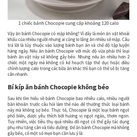
1 chiếc bánh Chocopie cung cấp khoảng 120 calo
Vậy ăn bánh Chocopie có mập không? Vì đây là món ăn vặt khoái
khẩu của nhiều người nhưng ai cũng lo lắng ăn nhiều sẽ mập. Câu
trả lời là tùy thuộc vào lượng bánh bạn ăn và chế độ tập luyện
hàng ngày. Nếu ăn bánh Chocopie với mức độ vừa phải thì loại
bánh ăn vặt này sẽ không gây béo. Nhưng nếu ăn nhiều hơn 2
chiếc một ngày mà không có kế hoạch tập thể dục hoặc điều
chỉnh lượng calo trong các bữa ăn khác thì bạn có thể sẽ bị tăng
cân nhanh.
Bí kíp ăn bánh Chocopie không béo
Sau khi tìm hiểu về bánh Chocopie bao nhiêu calo, nhiều người
băn khoăn trước câu hỏi làm thế nào để thưởng thức loại bánh
này mà không sợ béo. Thực tế, Chocopie là một loại bánh ngọt
phổ biến, được yêu thích bởi hương vị ngọt ngào, thơm ngon.
Tuy nhiên, việc tiêu thụ quá nhiều đồ ngọt có thể gây tác dụng
phụ như tăng cân và tiểu đường. Để ăn bánh Chocopie mà không
gây béo, có một số mẹo bạn cần lưu ý là: