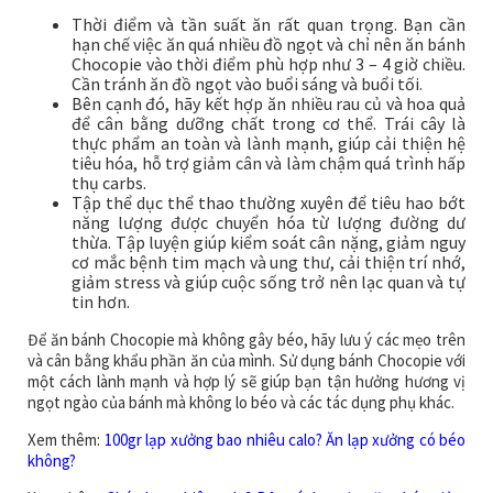
Thời điểm và tần suất ăn rất quan trọng. Bạn cần
hạn chế việc ăn quá nhiều đồ ngọt và chỉ nên ăn bánh
Chocopie vào thời điểm phù hợp như 3 – 4 giờ chiều.
Cần tránh ăn đồ ngọt vào buổi sáng và buổi tối.
Bên cạnh đó, hãy kết hợp ăn nhiều rau củ và hoa quả
để cân bằng dưỡng chất trong cơ thể. Trái cây là
thực phẩm an toàn và lành mạnh, giúp cải thiện hệ
tiêu hóa, hỗ trợ giảm cân và làm chậm quá trình hấp
thụ carbs.
Tập thể dục thể thao thường xuyên để tiêu hao bớt
năng lượng được chuyển hóa từ lượng đường dư
thừa. Tập luyện giúp kiểm soát cân nặng, giảm nguy
cơ mắc bệnh tim mạch và ung thư, cải thiện trí nhớ,
giảm stress và giúp cuộc sống trở nên lạc quan và tự
tin hơn.
Để ăn bánh Chocopie mà không gây béo, hãy lưu ý các mẹo trên
và cân bằng khẩu phần ăn của mình. Sử dụng bánh Chocopie với
một cách lành mạnh và hợp lý sẽ giúp bạn tận hưởng hương vị
ngọt ngào của bánh mà không lo béo và các tác dụng phụ khác.
Xem thêm:
100gr lạp xưởng bao nhiêu calo? Ăn lạp xưởng có béo
không?