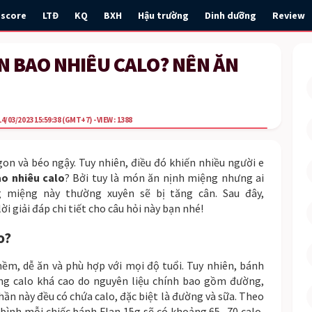
escore
LTĐ
KQ
BXH
Hậu trường
Dinh dưỡng
Review
N BAO NHIÊU CALO? NÊN ĂN
4/03/2023 15:59:38
(GMT+7)
- VIEW : 1388
n và béo ngậy. Tuy nhiên, điều đó khiến nhiều người e
ao nhiêu calo
? Bởi tuy là món ăn nịnh miệng nhưng ai
 miệng này thường xuyên sẽ bị tăng cân. Sau đây,
ời giải đáp chi tiết cho câu hỏi này bạn nhé!
o?
m, dễ ăn và phù hợp với mọi độ tuổi. Tuy nhiên, bánh
g calo khá cao do nguyên liệu chính bao gồm đường,
ần này đều có chứa calo, đặc biệt là đường và sữa. Theo
 bình mỗi chiếc bánh Flan 15g sẽ có khoảng 65 -70 calo,