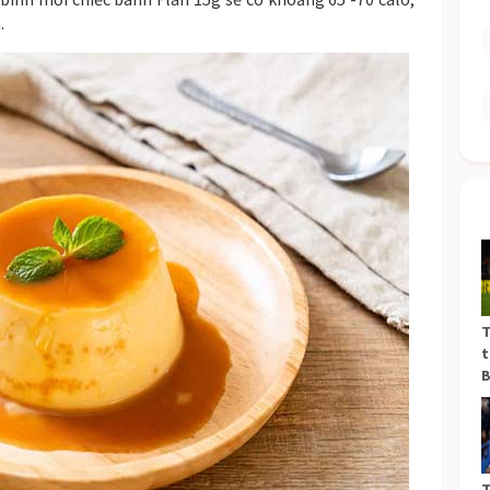
.
T
t
B
T