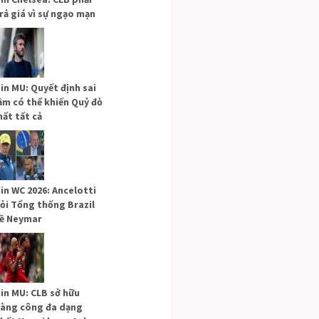
rả giá vì sự ngạo mạn
in MU: Quyết định sai
ầm có thể khiến Quỷ đỏ
ất tất cả
in WC 2026: Ancelotti
ỏi Tổng thống Brazil
ề Neymar
in MU: CLB sở hữu
àng công đa dạng