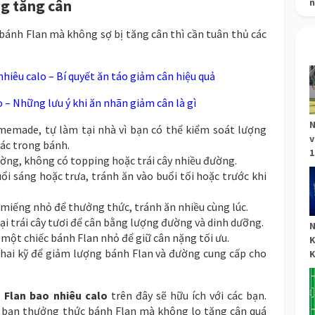
ng tăng cân
n
nh Flan mà không sợ bị tăng cân thì cần tuân thủ các
hiêu calo – Bí quyết ăn táo giảm cân hiệu quả
 – Những lưu ý khi ăn nhãn giảm cân là gì
N
memade, tự làm tại nhà vì bạn có thể kiểm soát lượng
v
ác trong bánh.
1
ường, không có topping hoặc trái cây nhiều đường.
ổi sáng hoặc trưa, tránh ăn vào buổi tối hoặc trước khi
miếng nhỏ để thưởng thức, tránh ăn nhiều cùng lúc.
ại trái cây tươi để cân bằng lượng đường và dinh dưỡng.
N
một chiếc bánh Flan nhỏ để giữ cân nặng tối ưu.
K
hai kỹ để giảm lượng bánh Flan và đường cung cấp cho
K
 Flan bao nhiêu calo
trên đây sẽ hữu ích với các bạn.
p bạn thưởng thức bánh Flan mà không lo tăng cân quá