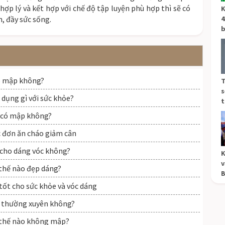
hợp lý và kết hợp với chế độ tập luyện phù hợp thì sẽ có
K
, đầy sức sống.
4
b
ó mập không?
T
s
 dụng gì với sức khỏe?
t
, có mập không?
c đơn ăn cháo giảm cân
 cho dáng vóc không?
K
v
 thế nào đẹp dáng?
B
 tốt cho sức khỏe và vóc dáng
n thường xuyên không?
hư thế nào không mập?