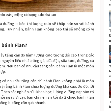
t
 món tráng miệng có lượng calo khá cao
à đường ít béo thì lượng calo sẽ thấp hơn so với bánh
ng. Tuy nhiên, bánh Flan không béo thì sẽ không có vị
T
l
m
 bánh Flan?
ây tăng cân do hàm lượng calo tương đối cao trong các
 nguyên liệu như trứng gà, sữa đặc, sữa tươi, đường, cà
ơm. Nếu bạn có nhu cầu tăng cân, bánh Flan là một món
T
hợp.
h
v
g có nhu cầu tăng cân thì bánh Flan không phải là món
u ý rằng bánh Flan chứa lượng đường khá cao. Do đó, lời
. Theo các nghiên cứu khoa học, lượng đường nạp vào cơ
i ngày. Vì vậy, bạn chỉ nên ăn tối đa 2 chiếc bánh Flan
T
hông bị tăng cân quá nhanh.
h