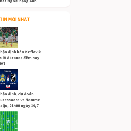
hất Ngoại hạng Anh
TIN MỚI NHẤT
hận định kèo Keflavik
s IA Akranes đêm nay
9/7
hận định, dự đoán
uressaare vs Nomme
alju, 21h00 ngày 19/7