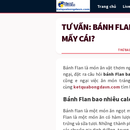
Trang chủ
Liv
TƯ VẤN: BÁNH FLA
MẤY CÁI?
THỨ BA 1
Bánh Flan là món ăn vặt thơm ngo
ngại, đặt ra câu hỏi
bánh Flan b
cũng e ngại việc ăn món tráng
cùng
ketquabongdavn.com
tìm l
Bánh Flan bao nhiêu cal
Bánh flan là một món ăn ngọt mề
Flan là một món ăn có hàm lượn
trứng và sữa tươi. Những thành ph
các chuyên gia dinh dưỡng, trung