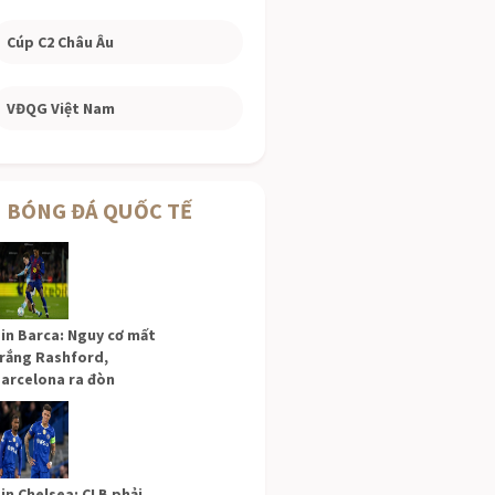
Cúp C2 Châu Âu
VĐQG Việt Nam
BÓNG ĐÁ QUỐC TẾ
in Barca: Nguy cơ mất
rắng Rashford,
arcelona ra đòn
in Chelsea: CLB phải